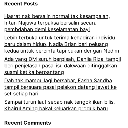
Recent Posts
a
Hasrat nak bersalin normal tak kesampaian,
r
Intan Najuwa terpaksa bersalin secara
s
pembdahan demi keselamatan bayi
a
Lebih terbuka untuk terima kehadiran individu
baru dalam hidup, Nadia Brian beri peluang
n
kedua untuk bercinta tapi bukan dengan Nedim
a
Ada yang DM suruh berpisah, Dahlia Rizal tampil
beri penjelasan pasal isu dakwaan ditinggalkan
p
suami ketika berpantang
a
Dah tak mampu lagi bersabar, Fasha Sandha
t
tampil bersuara pasal pelakon datang lewat ke
set setiap hari
u
Sampai turun laut sebab nak tengok ikan bilis,
t
Khairul Aming bakal keluarkan produk baru
c
Recent Comments
u