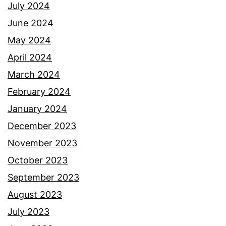
n
July 2024
t
June 2024
u
May 2024
k
April 2024
p
March 2024
a
February 2024
r
January 2024
u
December 2023
p
November 2023
a
October 2023
r
September 2023
u
August 2023
July 2023