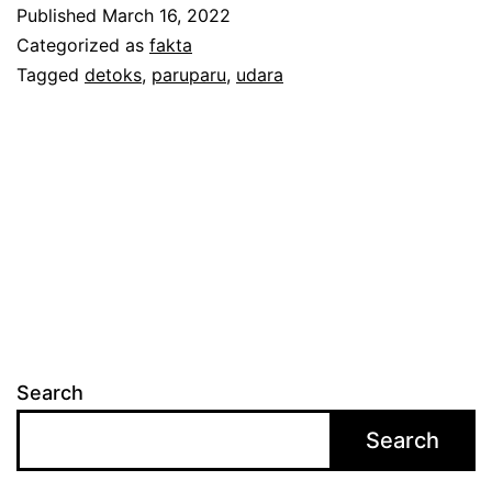
r
Published
March 16, 2022
o
Categorized as
fakta
k
Tagged
detoks
,
paruparu
,
udara
o
k
t
e
g
a
r
d
Search
i
Search
l
u