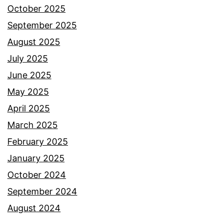
a
October 2025
d
September 2025
e
August 2025
t
July 2025
o
June 2025
k
May 2025
s
April 2025
b
March 2025
a
February 2025
g
January 2025
u
October 2024
s
September 2024
u
August 2024