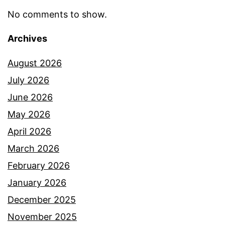
b
No comments to show.
a
Archives
,
k
August 2026
e
July 2026
t
June 2026
a
May 2026
h
April 2026
u
March 2026
i
February 2026
c
January 2026
a
December 2025
r
November 2025