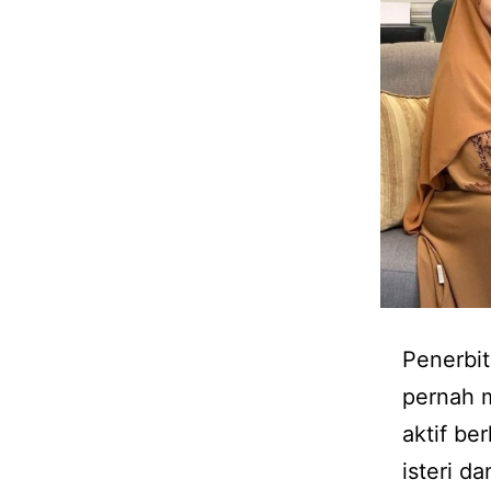
Penerbit
pernah m
aktif be
isteri d