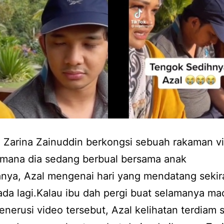
S
u
r
i
h
a
n
i
u
 Zarina Zainuddin berkongsi sebuah rakaman v
n
 mana dia sedang berbual bersama anak
t
nya, Azal mengenai hari yang mendatang sekir
u
ada lagi.Kalau ibu dah pergi buat selamanya m
k
erusi video tersebut, Azal kelihatan terdiam 
t