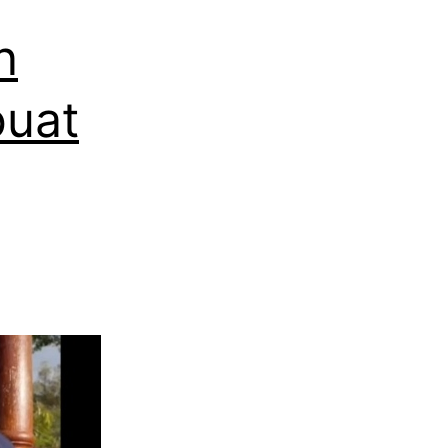
n
buat