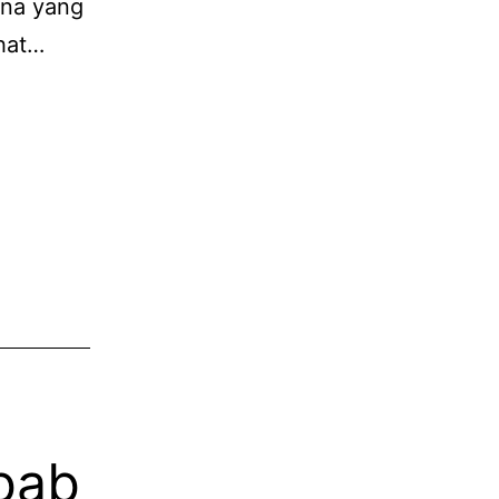
ina yang
ihat…
ebab