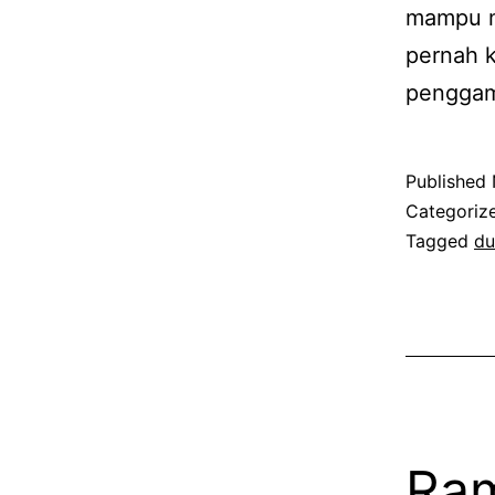
mampu m
pernah k
penggam
Published
Categoriz
Tagged
du
Ram