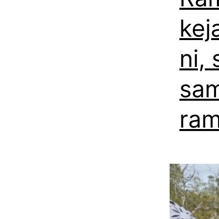
kej
ni,
sam
ram