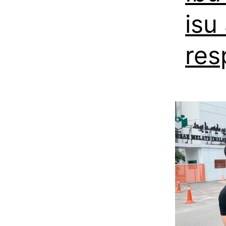
isu
res