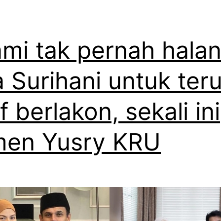
mi tak pernah hala
a Surihani untuk ter
if berlakon, sekali ini
men Yusry KRU