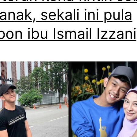
a
 anak, sekali ini pula
r
k
d
pon ibu Ismail Izzani
o
e
n
n
,
g
s
a
e
n
k
k
a
e
l
j
i
a
i
d
n
i