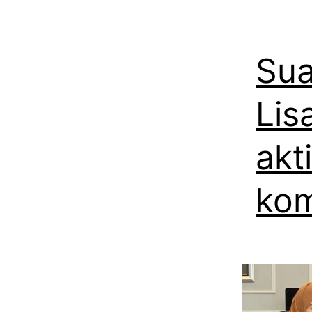
Sua
Lis
akt
ko