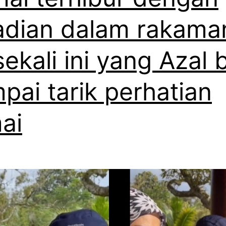
n
adian dalam rakama
a
h
 sekali ini yang Azal 
h
a
pai tarik perhatian
l
a
ai
n
g
L
i
s
a