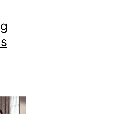
ng
us