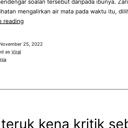
endengar soalan tersebut daripada ibunya. Zar
e
lihatan mengalirkan air mata pada waktu itu, dil
r
R
e reading
u
a
s
m
November 25, 2022
a
a
ed as
Viral
k
i
nia
t
t
i
e
f
r
b
h
e
i
r
b
 teruk kena kritik s
l
u