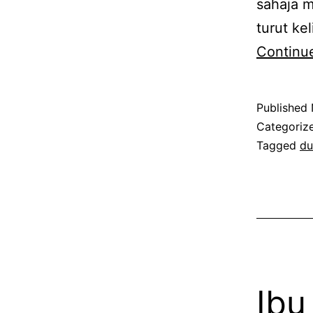
sahaja m
turut ke
Continu
Published
Categoriz
Tagged
du
Ibu