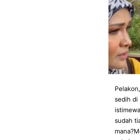
Pelakon,
sedih di
istimewa
sudah ti
mana?Men