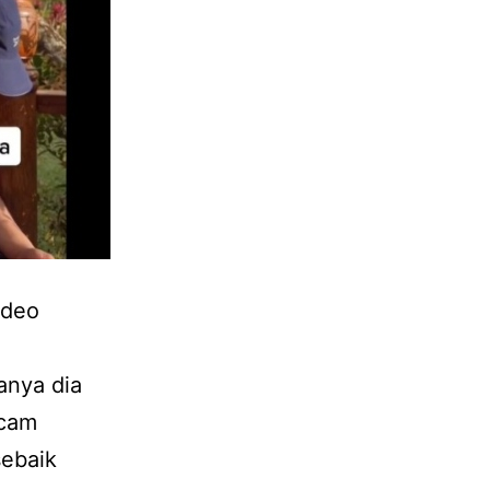
ideo
anya dia
acam
sebaik