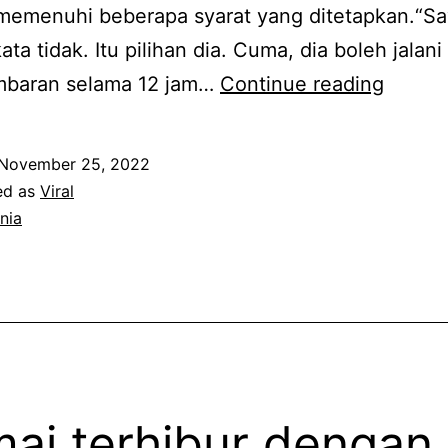
emenuhi beberapa syarat yang ditetapkan.“Sa
ata tidak. Itu pilihan dia. Cuma, dia boleh jalani
S
baran selama 12 jam…
Continue reading
u
a
November 25, 2022
m
ed as
Viral
i
nia
t
a
k
p
e
r
ai terhibur dengan