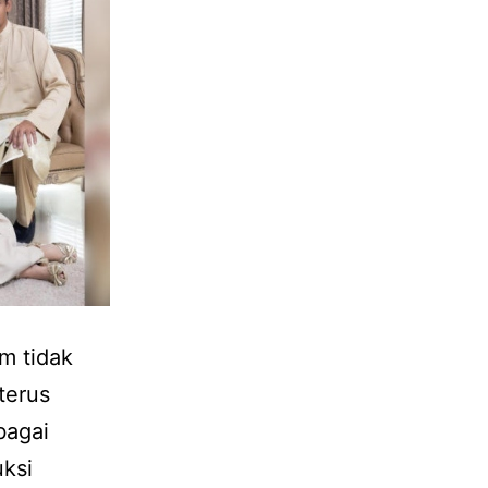
m tidak
terus
bagai
uksi