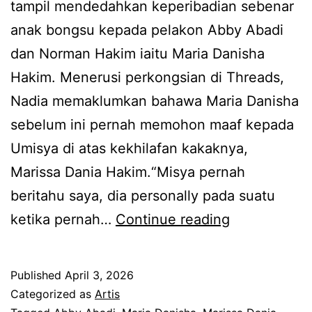
tampil mendedahkan keperibadian sebenar
,
anak bongsu kepada pelakon Abby Abadi
A
dan Norman Hakim iaitu Maria Danisha
b
Hakim. Menerusi perkongsian di Threads,
b
Nadia memaklumkan bahawa Maria Danisha
y
sebelum ini pernah memohon maaf kepada
A
Umisya di atas kekhilafan kakaknya,
b
Marissa Dania Hakim.“Misya pernah
a
beritahu saya, dia personally pada suatu
d
M
ketika pernah…
Continue reading
i
i
m
n
Published
April 3, 2026
i
t
Categorized as
Artis
n