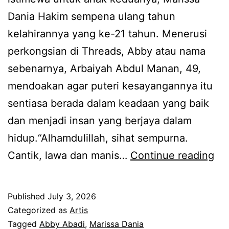
a
i
Dania Hakim sempena ulang tahun
r
t
kelahirannya yang ke-21 tahun. Menerusi
i
a
perkongsian di Threads, Abby atau nama
s
m
sebenarnya, Arbaiyah Abdul Manan, 49,
s
p
mendoakan agar puteri kesayangannya itu
a
i
sentiasa berada dalam keadaan yang baik
D
l
dan menjadi insan yang berjaya dalam
a
b
hidup.“Alhamdulillah, sihat sempurna.
n
e
D
Cantik, lawa dan manis…
Continue reading
i
r
o
a
s
a
t
Published
July 3, 2026
u
s
Categorized as
Artis
a
a
e
Tagged
Abby Abadi
,
Marissa Dania