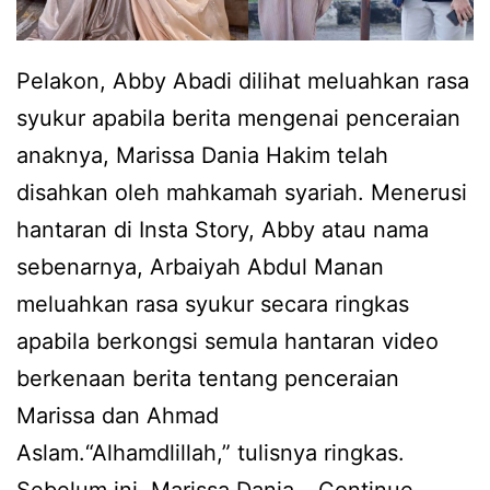
a
n
r
a
i
Pelakon, Abby Abadi dilihat meluahkan rasa
n
A
syukur apabila berita mengenai penceraian
a
b
anaknya, Marissa Dania Hakim telah
k
b
disahkan oleh mahkamah syariah. Menerusi
s
y
hantaran di Insta Story, Abby atau nama
e
A
sebenarnya, Arbaiyah Abdul Manan
n
b
meluahkan rasa syukur secara ringkas
d
a
apabila berkongsi semula hantaran video
i
d
berkenaan berita tentang penceraian
r
i
Marissa dan Ahmad
i
b
Aslam.“Alhamdlillah,” tulisnya ringkas.
,
u
Sebelum ini, Marissa Dania…
Continue