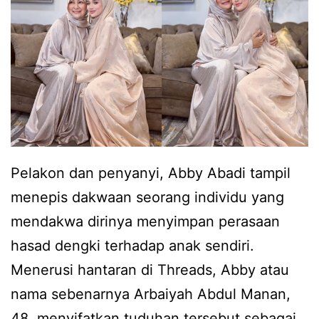
g
n
a
k
g
s
a
i
a
n
,
n
h
r
t
a
a
a
k
m
k
a
Pelakon dan penyanyi, Abby Abadi tampil
a
p
n
menepis dakwaan seorang individu yang
i
e
a
mendakwa dirinya menyimpan perasaan
y
r
k
hasad dengki terhadap anak sendiri.
a
n
a
Menerusi hantaran di Threads, Abby atau
n
a
n
nama sebenarnya Arbaiyah Abdul Manan,
g
h
a
48, menyifatkan tuduhan tersebut sebagai