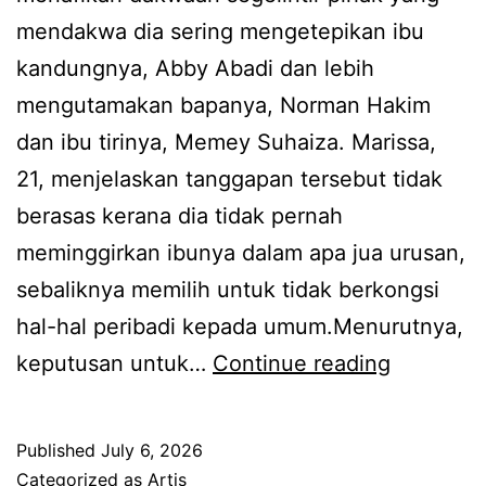
n
mendakwa dia sering mengetepikan ibu
a
r
kandungnya, Abby Abadi dan lebih
n
a
mengutamakan bapanya, Norman Hakim
g
p
dan ibu tirinya, Memey Suhaiza. Marissa,
g
a
21, menjelaskan tanggapan tersebut tidak
u
t
berasas kerana dia tidak pernah
n
M
meminggirkan ibunya dalam apa jua urusan,
g
e
sebaliknya memilih untuk tidak berkongsi
j
m
hal-hal peribadi kepada umum.Menurutnya,
a
e
H
keputusan untuk…
Continue reading
w
y
o
a
r
b
Published
July 6, 2026
m
s
Categorized as
Artis