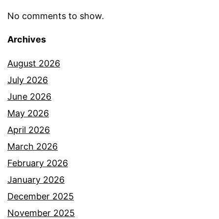
b
U
No comments to show.
o
m
n
i
Archives
g
s
August 2026
s
y
July 2026
u
a
June 2026
A
M
May 2026
b
a
April 2026
b
z
March 2026
y
l
February 2026
A
a
January 2026
b
n
December 2025
a
November 2025
d