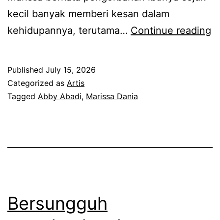
kecil banyak memberi kesan dalam
B
kehidupannya, terutama…
Continue reading
o
l
Published
July 15, 2026
e
Categorized as
Artis
h
Tagged
Abby Abadi
,
Marissa Dania
t
u
l
i
s
s
Bersungguh
e