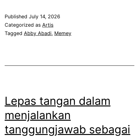
e
u
r
a
Published
July 14, 2026
s
h
Categorized as
Artis
u
Tagged
Abby Abadi
,
Memey
r
n
a
g
s
g
a
u
k
h
a
p
g
Lepas tangan dalam
e
u
menjalankan
r
m
tanggungjawab sebagai
t
d
a