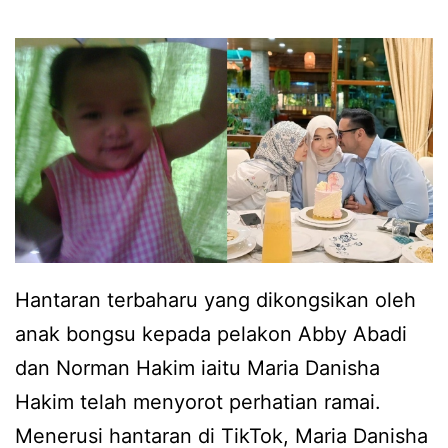
r
m
g
u
a
a
n
y
e
a
t
n
b
g
e
b
r
Hantaran terbaharu yang dikongsikan oleh
e
k
anak bongsu kepada pelakon Abby Abadi
r
e
dan Norman Hakim iaitu Maria Danisha
l
n
Hakim telah menyorot perhatian ramai.
a
a
Menerusi hantaran di TikTok, Maria Danisha
k