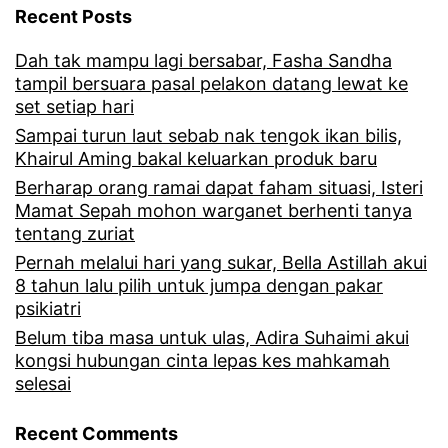
i
A
Recent Posts
l
b
Dah tak mampu lagi bersabar, Fasha Sandha
,
a
tampil bersuara pasal pelakon datang lewat ke
set setiap hari
l
d
Sampai turun laut sebab nak tengok ikan bilis,
u
i
Khairul Aming bakal keluarkan produk baru
a
p
Berharap orang ramai dapat faham situasi, Isteri
Mamat Sepah mohon warganet berhenti tanya
h
e
tentang zuriat
a
r
Pernah melalui hari yang sukar, Bella Astillah akui
n
n
8 tahun lalu pilih untuk jumpa dengan pakar
psikiatri
a
a
Belum tiba masa untuk ulas, Adira Suhaimi akui
n
h
kongsi hubungan cinta lepas kes mahkamah
a
selesai
D
k
M
Recent Comments