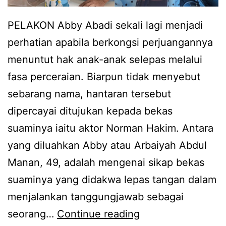
b
n
PELAKON Abby Abadi sekali lagi menjadi
b
M
perhatian apabila berkongsi perjuangannya
y
a
menuntut hak anak-anak selepas melalui
A
r
fasa perceraian. Biarpun tidak menyebut
b
i
sebarang nama, hantaran tersebut
a
s
dipercayai ditujukan kepada bekas
d
s
suaminya iaitu aktor Norman Hakim. Antara
i
a
yang diluahkan Abby atau Arbaiyah Abdul
l
D
Manan, 49, adalah mengenai sikap bekas
u
a
suaminya yang didakwa lepas tangan dalam
a
n
menjalankan tanggungjawab sebagai
h
i
L
seorang…
Continue reading
r
a