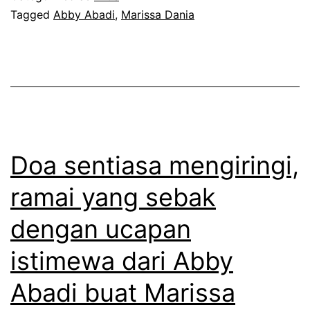
a
Tagged
Abby Abadi
,
Marissa Dania
e
t
b
s
a
e
g
m
a
u
i
a
s
Doa sentiasa mengiringi,
p
e
ramai yang sebak
i
o
dengan ucapan
h
r
a
a
istimewa dari Abby
k
n
Abadi buat Marissa
y
g