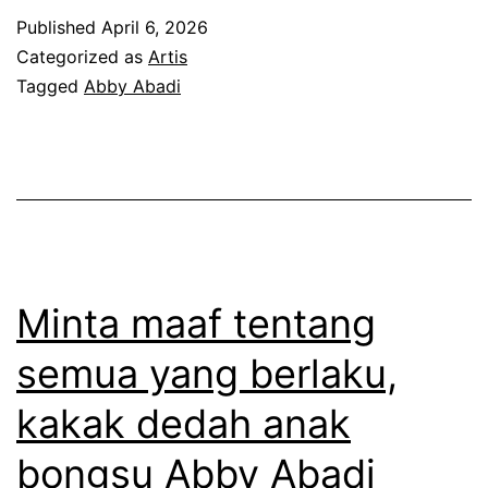
n
r
s
Published
April 6, 2026
i
u
s
Categorized as
Artis
k
Tagged
Abby Abadi
a
k
b
e
u
n
k
a
a
k
n
r
l
Minta maaf tentang
i
a
semua yang berlaku,
t
g
kakak dedah anak
i
i
k
s
bongsu Abby Abadi