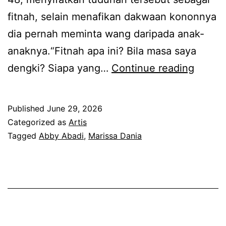
s
p
k
fitnah, selain menafikan dakwaan kononnya
e
i
dia pernah meminta wang daripada anak-
b
n
anaknya.“Fitnah apa ini? Bila masa saya
a
g
A
dengki? Siapa yang…
Continue reading
k
g
d
d
i
a
e
Published
June 29, 2026
r
y
Categorized as
Artis
n
k
a
Tagged
Abby Abadi
,
Marissa Dania
g
a
n
a
n
g
n
i
c
u
b
a
c
u
k