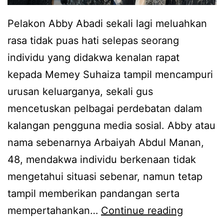
a
Pelakon Abby Abadi sekali lagi meluahkan
n
rasa tidak puas hati selepas seorang
,
individu yang didakwa kenalan rapat
A
kepada Memey Suhaiza tampil mencampuri
b
urusan keluarganya, sekali gus
b
mencetuskan pelbagai perdebatan dalam
y
kalangan pengguna media sosial. Abby atau
A
nama sebenarnya Arbaiyah Abdul Manan,
b
48, mendakwa individu berkenaan tidak
a
mengetahui situasi sebenar, namun tetap
d
tampil memberikan pandangan serta
i
B
mempertahankan…
Continue reading
l