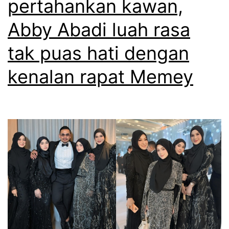
pertahankan kawan,
m
Abby Abadi luah rasa
u
l
tak puas hati dengan
a
kenalan rapat Memey
a
y
a
t
A
l
Q
u
r