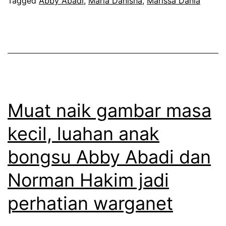
a
Tagged
Abby Abadi
,
Maria Danisha
,
Marissa Dania
t
m
a
a
p
a
a
f
n
t
d
e
Muat naik gambar masa
a
n
kecil, luahan anak
n
t
g
bongsu Abby Abadi dan
a
a
n
Norman Hakim jadi
n
g
perhatian warganet
w
s
a
e