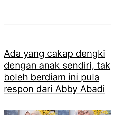
m
r
n
p
a
t
i
d
i
l
e
a
b
m
s
e
i
a
Ada yang cakap dengki
r
p
m
i
dengan anak sendiri, tak
e
e
p
r
boleh berdiam ini pula
n
e
j
g
respon dari Abby Abadi
n
u
i
j
a
r
e
n
i
l