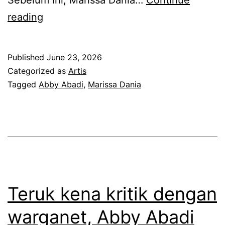
t
a
A
reading
a
t
b
k
M
b
b
Published
June 23, 2026
a
y
Categorized as
Artis
o
r
A
Tagged
Abby Abadi
,
Marissa Dania
l
i
b
e
s
a
h
s
d
b
a
i
e
D
l
r
a
u
Teruk kena kritik dengan
d
n
a
i
warganet, Abby Abadi
i
h