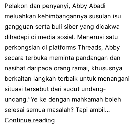
o
t
Pelakon dan penyanyi, Abby Abadi
a
n
a
meluahkan kebimbangannya susulan isu
A
d
h
gangguan serta buli siber yang didakwa
s
a
u
dihadapi di media sosial. Menerusi satu
l
r
n
perkongsian di platforms Threads, Abby
a
i
k
secara terbuka meminta pandangan dan
m
A
e
nasihat daripada orang ramai, khususnya
d
b
l
berkaitan langkah terbaik untuk menangani
a
b
a
situasi tersebut dari sudut undang-
n
y
h
undang.“Ye ke dengan mahkamah boleh
M
A
i
selesai semua masalah? Tapi ambil…
a
b
r
T
Continue reading
r
a
a
e
i
d