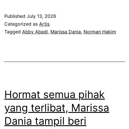
e
a
k
p
s
Published
July 13, 2026
e
a
Categorized as
Artis
a
t
s
Tagged
Abby Abadi
,
Marissa Dania
,
Norman Hakim
t
i
t
a
k
a
k
a
n
p
z
g
u
a
a
a
m
n
Hormat semua pihak
s
a
d
h
yang terlibat, Marissa
n
a
a
p
Dania tampil beri
l
t
e