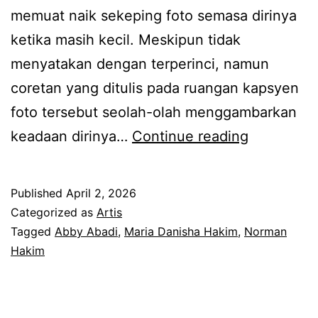
a
memuat naik sekeping foto semasa dirinya
u
n
ketika masih kecil. Meskipun tidak
,
i
menyatakan dengan terperinci, namun
k
s
coretan yang ditulis pada ruangan kapsyen
a
u
foto tersebut seolah-olah menggambarkan
k
b
M
keadaan dirinya…
Continue reading
a
u
u
k
l
a
d
Published
April 2, 2026
i
t
e
Categorized as
Artis
s
n
Tagged
Abby Abadi
,
Maria Danisha Hakim
,
Norman
d
Hakim
i
a
a
b
i
h
e
k
a