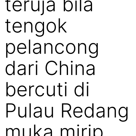
teruja bila
tengok
pelancong
dari China
bercuti di
Pulau Redang
muka mirip