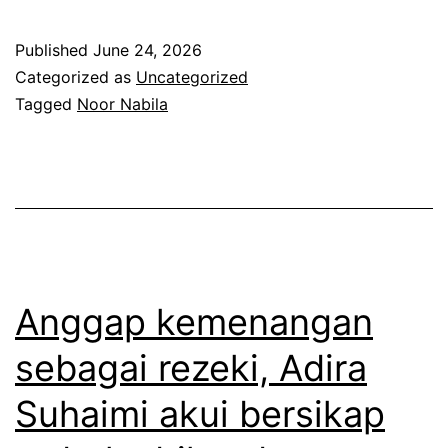
u
k
Published
June 24, 2026
a
Categorized as
Uncategorized
n
Tagged
Noor Nabila
b
i
a
s
a
b
Anggap kemenangan
i
sebagai rezeki, Adira
a
Suhaimi akui bersikap
s
a