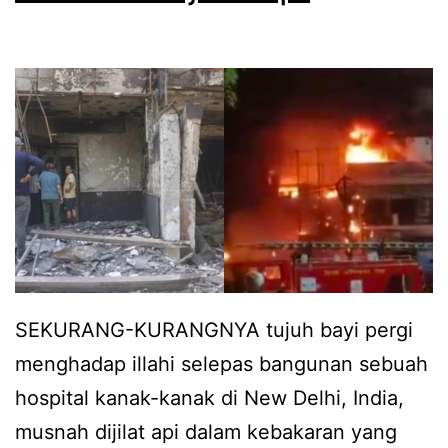
A
d
h
s
e
d
t
n
a
i
g
h
l
a
b
l
n
a
a
s
l
h
u
i
d
a
k
a
m
SEKURANG-KURANGNYA tujuh bayi pergi
k
n
i
menghadap illahi selepas bangunan sebuah
e
M
k
hospital kanak-kanak di New Delhi, India,
I
u
e
musnah dijilat api dalam kebakaran yang
n
a