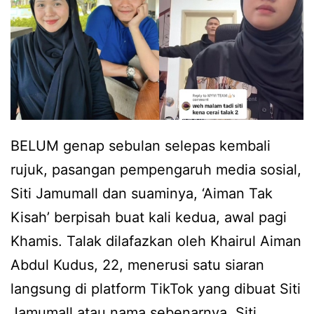
b
a
i
b
l
i
a
l
k
a
a
b
BELUM genap sebulan selepas kembali
k
i
rujuk, pasangan pempengaruh media sosial,
a
b
Siti Jamumall dan suaminya, ‘Aiman Tak
k
i
Kisah’ berpisah buat kali kedua, awal pagi
d
k
Khamis. Talak dilafazkan oleh Khairul Aiman
a
t
Abdul Kudus, 22, menerusi satu siaran
h
u
langsung di platform TikTok yang dibuat Siti
j
d
Jamumall atau nama sebenarnya, Siti
a