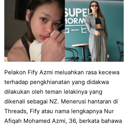
R
e
M
b
2
a
3
g
9
a
s
i
e
r
k
Pelakon Fify Azmi meluahkan rasa kecewa
e
o
terhadap pengkhianatan yang didakwa
z
t
dilakukan oleh teman lelakinya yang
e
a
dikenali sebagai NZ. Menerusi hantaran di
k
k
Threads, Fify atau nama lengkapnya Nur
i
Afiqah Mohamed Azmi, 36, berkata bahawa
,