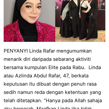
r
l
b
u
u
a
k
h
a
r
b
a
i
PENYANYI Linda Rafar mengumumkan
s
l
menarik diri daripada sebarang aktiviti
a
a
bersama kumpulan Elite pada Rabu. Linda
k
a
atau Azlinda Abdul Rafar, 47, berkata
e
d
keputusan itu dibuat dengan penuh rasa
c
a
sedih namun reda dengan ketentuan yang
e
y
telah ditetapkan. “Hanya pada Allah sahaja
w
a
aku berserah. Maafkan Linda jika tidak