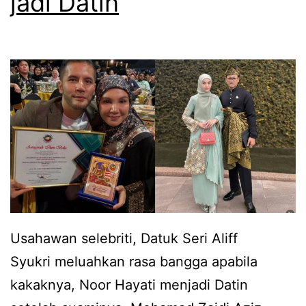
jadi Datin
e
a
n
t
g
i
a
b
n
a
b
L
e
i
k
n
a
d
s
a
i
R
Usahawan selebriti, Datuk Seri Aliff
s
a
Syukri meluahkan rasa bangga apabila
t
f
kakaknya, Noor Hayati menjadi Datin
e