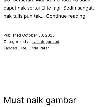
a
n
dapat nak sertai Elite lagi. Sedih sangat,
d
g
R
nak tulis pun tak…
Continue reading
e
p
e
n
e
d
Published
October 30, 2025
g
r
h
Categorized as
Uncategorized
a
t
a
Tagged
Elite
,
Linda Rafar
n
i
d
p
k
e
e
a
n
n
i
g
g
k
a
k
a
n
Muat naik gambar
h
n
k