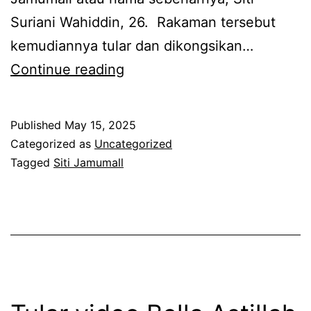
u
Suriani Wahiddin, 26. Rakaman tersebut
d
n
kemudiannya tular dan dikongsikan…
i
g
T
Continue reading
D
t
a
a
i
k
t
Published
May 15, 2025
a
s
i
Categorized as
Uncategorized
d
a
Tagged
Siti Jamumall
n
a
m
d
p
a
a
l
i
a
s
m
e