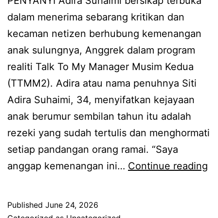
PENYANYI Adira Suhaimi bersikap terbuka
n
dalam menerima sebarang kritikan dan
a
kecaman netizen berhubung kemenangan
k
anak sulungnya, Anggrek dalam program
a
realiti Talk To My Manager Musim Kedua
n
(TTMM2). Adira atau nama penuhnya Siti
u
Adira Suhaimi, 34, menyifatkan kejayaan
b
anak berumur sembilan tahun itu adalah
a
rezeki yang sudah tertulis dan menghormati
t
setiap pandangan orang ramai. “Saya
n
A
anggap kemenangan ini…
Continue reading
y
n
a
g
Published
June 24, 2026
m
g
Categorized as
Uncategorized