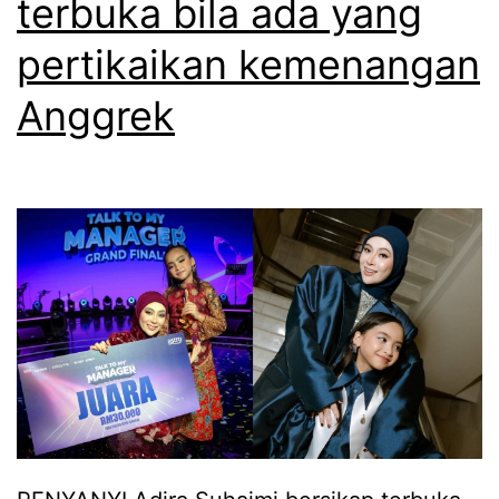
terbuka bila ada yang
,
pertikaikan kemenangan
N
Anggrek
o
o
r
N
a
b
i
l
a
g
u