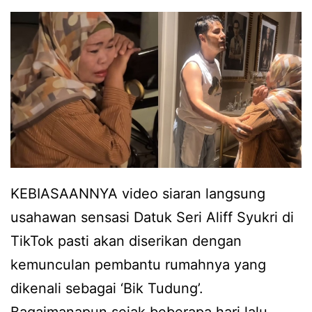
t
a
t
a
h
e
n
a
g
b
g
a
a
h
E
a
d
d
KEBIASAANNYA video siaran langsung
i
a
usahawan sensasi Datuk Seri Aliff Syukri di
k
l
TikTok pasti akan diserikan dengan
a
a
kemunculan pembantu rumahnya yang
Y
g
dikenali sebagai ‘Bik Tudung’.
u
i