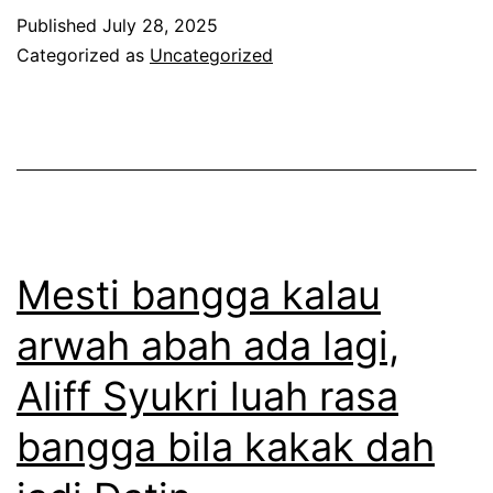
a
n
Published
July 28, 2025
t
,
Categorized as
Uncategorized
n
t
a
e
i
r
k
k
g
e
a
j
Mesti bangga kalau
m
u
arwah abah ada lagi,
b
t
Aliff Syukri luah rasa
a
t
r
i
bangga bila kakak dah
d
b