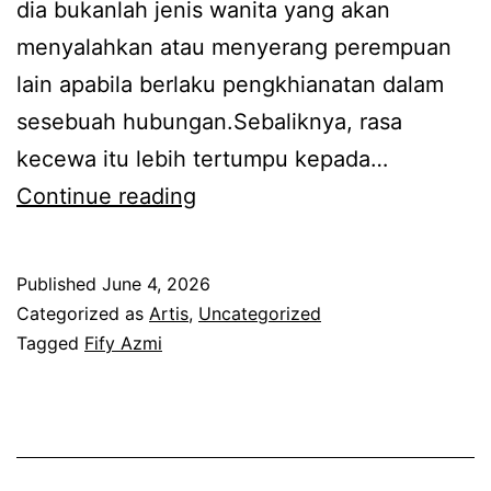
dia bukanlah jenis wanita yang akan
A
menyalahkan atau menyerang perempuan
d
lain apabila berlaku pengkhianatan dalam
i
sesebuah hubungan.Sebaliknya, rasa
r
kecewa itu lebih tertumpu kepada…
a
A
Continue reading
S
d
u
a
h
Published
June 4, 2026
b
a
Categorized as
Artis
,
Uncategorized
u
Tagged
Fify Azmi
i
k
m
t
i
i
a