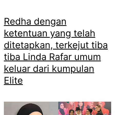
m
k
e
u
s
Redha dengan
i
e
b
ketentuan yang telah
j
e
ditetapkan, terkejut tiba
,
r
F
tiba Linda Rafar umum
s
i
i
keluar dari kumpulan
f
k
Elite
y
a
A
p
z
t
m
e
i