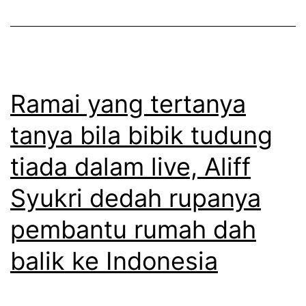
e
a
r
n
n
i
d
g
k
o
g
u
Ramai yang tertanya
a
a
m
tanya bila bibik tudung
k
k
p
a
tiada dalam live, Aliff
a
u
n
l
l
Syukri dedah rupanya
r
a
a
pembantu rumah dah
u
u
n
m
a
E
balik ke Indonesia
a
r
l
h
w
i