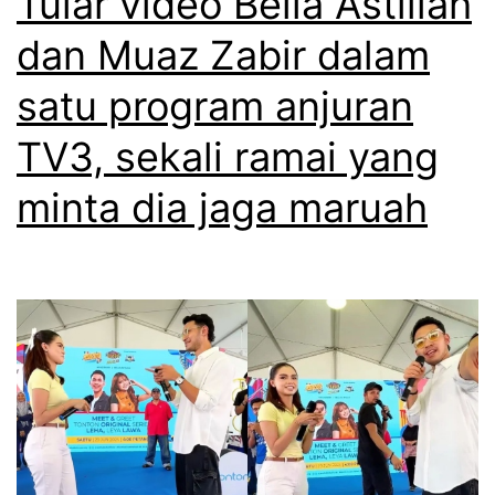
Tular video Bella Astillah
l
b
dan Muaz Zabir dalam
i
u
v
satu program anjuran
l
e
a
TV3, sekali ramai yang
,
n
minta dia jaga maruah
A
l
l
a
i
g
f
i
f
r
S
u
y
j
u
u