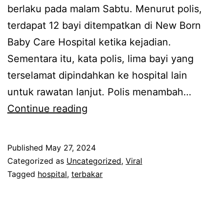
t
berlaku pada malam Sabtu. Menurut polis,
d
z
i
terdapat 12 bayi ditempatkan di New Born
o
Z
k
Baby Care Hospital ketika kejadian.
n
a
a
Sementara itu, kata polis, lima bayi yang
e
b
l
terselamat dipindahkan ke hospital lain
s
i
i
untuk rawatan lanjut. Polis menambah…
i
r
v
7
Continue reading
a
d
e
b
a
d
a
l
Published
May 27, 2024
i
y
Categorized as
Uncategorized
,
Viral
a
t
i
Tagged
hospital
,
terbakar
m
i
p
s
k
e
a
t