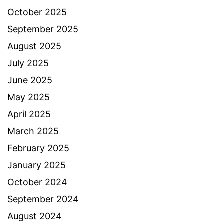
a
October 2025
a
d
September 2025
l
i
August 2025
m
a
July 2025
u
j
June 2025
s
a
May 2025
n
g
April 2025
a
a
March 2025
h
m
February 2025
d
a
January 2025
i
r
October 2024
j
u
September 2024
i
a
August 2024
l