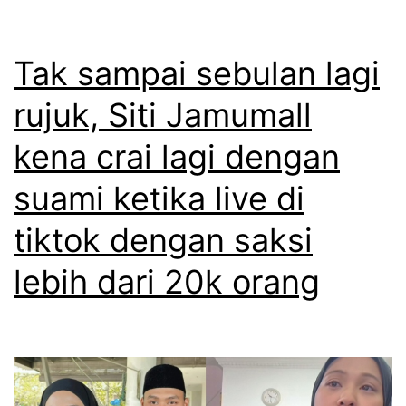
s
u
g
a
a
t
Tak sampai sebulan lagi
t
h
e
u
r
rujuk, Siti Jamumall
r
a
kena crai lagi dengan
t
s
a
suami ketika live di
a
n
b
tiktok dengan saksi
y
a
a
lebih dari 20k orang
n
t
g
a
g
n
a
y