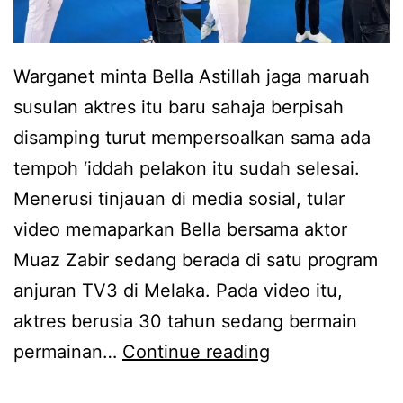
k
k
r
,
i
Warganet minta Bella Astillah jaga maruah
S
d
susulan aktres itu baru sahaja berpisah
i
e
disamping turut mempersoalkan sama ada
t
d
tempoh ‘iddah pelakon itu sudah selesai.
i
a
Menerusi tinjauan di media sosial, tular
J
h
video memaparkan Bella bersama aktor
a
r
Muaz Zabir sedang berada di satu program
m
u
anjuran TV3 di Melaka. Pada video itu,
u
p
aktres berusia 30 tahun sedang bermain
m
a
T
permainan…
Continue reading
a
n
u
l
y