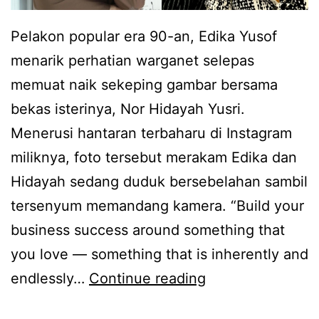
e
g
e
l
Pelakon popular era 90-an, Edika Yusof
r
l
a
menarik perhatian warganet selepas
e
a
k
memuat naik sekeping gambar bersama
k
h
i
bekas isterinya, Nor Hidayah Yusri.
d
Menerusi hantaran terbaharu di Instagram
i
miliknya, foto tersebut merakam Edika dan
t
Hidayah sedang duduk bersebelahan sambil
e
tersenyum memandang kamera. “Build your
t
business success around something that
a
you love — something that is inherently and
p
M
endlessly…
Continue reading
k
u
a