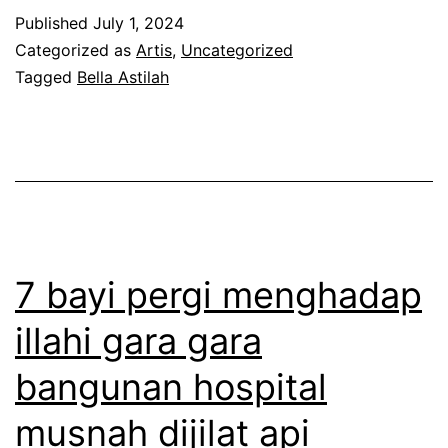
l
l
Published
July 1, 2024
a
a
k
Categorized as
Artis
,
Uncategorized
p
r
Tagged
Bella Astilah
e
e
v
n
m
i
a
b
d
c
a
e
r
n
o
a
t
B
i
7 bayi pergi menghadap
u
e
l
illahi gara gara
r
l
a
u
bangunan hospital
l
g
m
a
i
musnah dijilat api
a