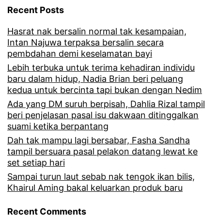
l
r
Recent Posts
l
l
a
e
Hasrat nak bersalin normal tak kesampaian,
a
n
Intan Najuwa terpaksa bersalin secara
b
h
pembdahan demi keselamatan bayi
T
i
Lebih terbuka untuk terima kehadiran individu
i
V
h
baru dalam hidup, Nadia Brian beri peluang
g
kedua untuk bercinta tapi bukan dengan Nedim
3
d
a
Ada yang DM suruh berpisah, Dahlia Rizal tampil
,
a
beri penjelasan pasal isu dakwaan ditinggalkan
r
s
r
suami ketika berpantang
a
Dah tak mampu lagi bersabar, Fasha Sandha
e
i
g
tampil bersuara pasal pelakon datang lewat ke
k
2
set setiap hari
a
a
0
Sampai turun laut sebab nak tengok ikan bilis,
r
Khairul Aming bakal keluarkan produk baru
l
k
a
i
o
Recent Comments
b