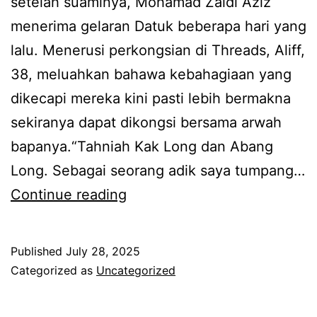
a
setelah suaminya, Mohamad Zaidi Aziz
r
r
menerima gelaran Datuk beberapa hari yang
i
u
lalu. Menerusi perkongsian di Threads, Aliff,
,
m
38, meluahkan bahawa kebahagiaan yang
r
u
dikecapi mereka kini pasti lebih bermakna
a
m
sekiranya dapat dikongsi bersama arwah
m
k
bapanya.“Tahniah Kak Long dan Abang
a
e
Long. Sebagai seorang adik saya tumpang…
i
M
l
Continue reading
y
e
u
a
s
a
Published
July 28, 2025
n
t
r
Categorized as
Uncategorized
g
i
d
m
b
a