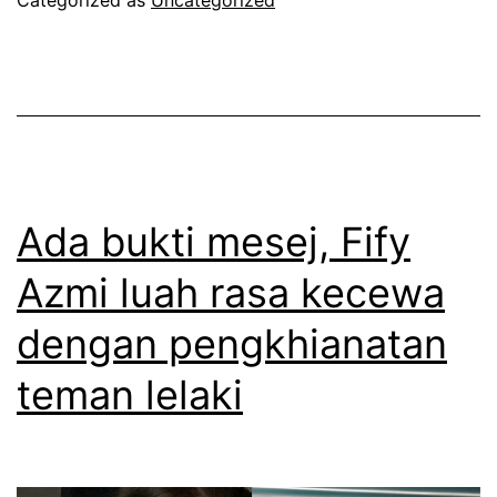
u
a
k
p
y
k
a
e
n
m
g
e
Ada bukti mesej, Fify
b
n
Azmi luah rasa kecewa
e
a
h
dengan pengkhianatan
n
a
g
teman lelaki
r
a
g
n
a
s