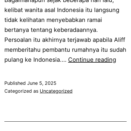
Bagaimanapun sejak beberapa hari lalu,
s
,
kelibat wanita asal Indonesia itu langsung
o
A
tidak kelihatan menyebabkan ramai
f
l
bertanya tentang keberadaannya.
k
i
Persoalan itu akhirnya terjawab apabila Aliff
e
f
memberitahu pembantu rumahnya itu sudah
m
f
R
pulang ke Indonesia.…
Continue reading
b
S
a
a
y
m
Published
June 5, 2025
l
u
a
Categorized as
Uncategorized
i
k
i
b
r
y
e
i
a
r
l
n