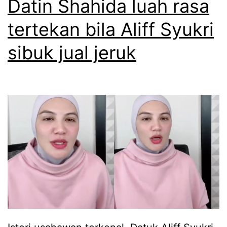
Datin Shahida luah rasa
R
i
tertekan bila Aliff Syukri
n
sibuk jual jeruk
a
b
e
r
s
i
h
k
a
n