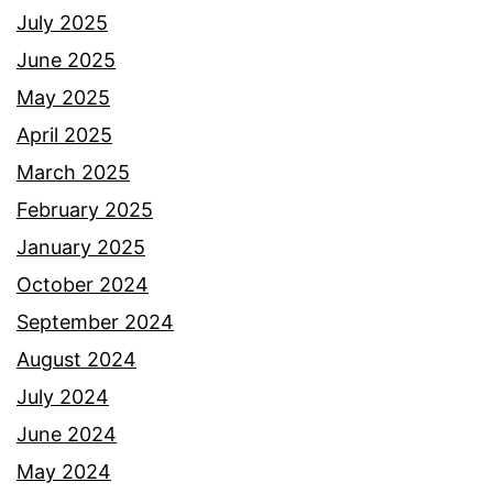
July 2025
l
June 2025
a
May 2025
n
April 2025
p
March 2025
u
February 2025
a
January 2025
s
October 2024
a
September 2024
,
August 2024
t
July 2024
a
June 2024
p
May 2024
i