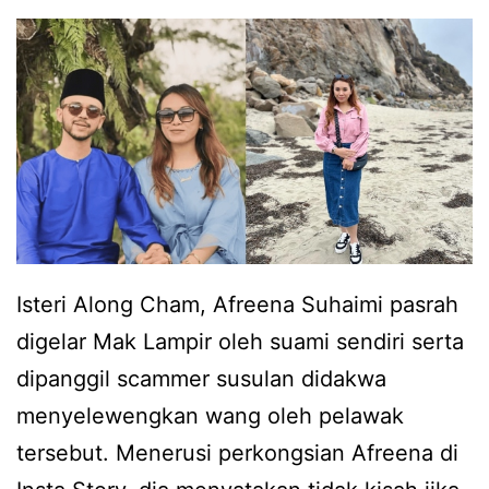
n
a
g
h
,
I
N
m
o
a
r
n
a
e
D
L
Isteri Along Cham, Afreena Suhaimi pasrah
a
u
digelar Mak Lampir oleh suami sendiri serta
n
n
dipanggil scammer susulan didakwa
i
a
menyelewengkan wang oleh pelawak
s
r
tersebut. Menerusi perkongsian Afreena di
h
a