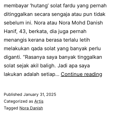
k
membayar ‘hutang’ solat fardu yang pernah
h
u
ditinggalkan secara sengaja atau pun tidak
i
f
sebelum ini. Nora atau Nora Mohd Danish
r
u
Hanif, 43, berkata, dia juga pernah
n
menangis kerana berasa terlalu letih
y
melakukan qada solat yang banyak perlu
a
diganti. “Rasanya saya banyak tinggalkan
I
solat sejak akil baligh. Jadi apa saya
n
K
lakukan adalah setiap…
Continue reading
t
i
a
n
n
Published
January 31, 2025
i
N
Categorized as
Artis
h
Tagged
Nora Danish
a