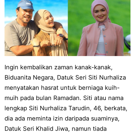
t
n
u
k
k
o
t
m
i
e
n
n
Ingin kembalikan zaman kanak-kanak,
g
w
Biduanita Negara, Datuk Seri Siti Nurhaliza
g
a
menyatakan hasrat untuk berniaga kuih-
a
r
muih pada bulan Ramadan. Siti atau nama
l
g
lengkap Siti Nurhaliza Tarudin, 46, berkata,
k
a
dia ada meminta izin daripada suaminya,
a
n
Datuk Seri Khalid Jiwa, namun tiada
n
e