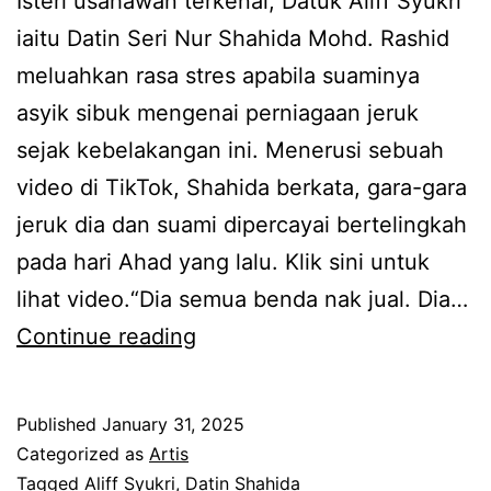
Isteri usahawan terkenal, Datuk Aliff Syukri
p
iaitu Datin Seri Nur Shahida Mohd. Rashid
i
meluahkan rasa stres apabila suaminya
n
asyik sibuk mengenai perniagaan jeruk
g
sejak kebelakangan ini. Menerusi sebuah
g
video di TikTok, Shahida berkata, gara-gara
a
jeruk dia dan suami dipercayai bertelingkah
n
pada hari Ahad yang lalu. Klik sini untuk
l
lihat video.“Dia semua benda nak jual. Dia…
e
G
Continue reading
p
e
a
r
s
Published
January 31, 2025
a
m
Categorized as
Artis
m
Tagged
Aliff Syukri
,
Datin Shahida
a