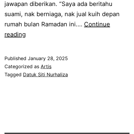
jawapan diberikan. “Saya ada beritahu
d
t
suami, nak berniaga, nak jual kuih depan
i
rumah bulan Ramadan ini.…
Continue
a
S
reading
,
i
s
t
u
Published
January 28, 2025
i
a
Categorized as
Artis
N
Tagged
Datuk Siti Nurhaliza
m
u
i
r
s
h
e
a
t
l
i