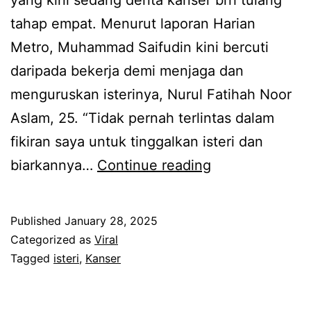
a
e
tahap empat. Menurut laporan Harian
K
w
Metro, Muhammad Saifudin kini bercuti
a
p
daripada bekerja demi menjaga dan
z
r
menguruskan isterinya, Nurul Fatihah Noor
a
o
Aslam, 25. “Tidak pernah terlintas dalam
r
d
fikiran saya untuk tinggalkan isteri dan
a
u
T
biarkannya…
Continue reading
k
k
a
u
d
k
i
Published
January 28, 2025
e
p
t
Categorized as
Viral
k
e
Tagged
isteri
,
Kanser
a
a
r
k
t
n
a