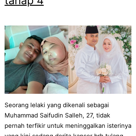
tahap 4
n
1
k
0
e
0
n
k
a
u
k
n
e
t
c
u
a
k
m
r
Seorang lelaki yang dikenali sebagai
,
e
Muhammad Saifudin Salleh, 27, tidak
I
v
pernah terfikir untuk meninggalkan isterinya
r
i
yang kini sedang derita kanser brh tulang