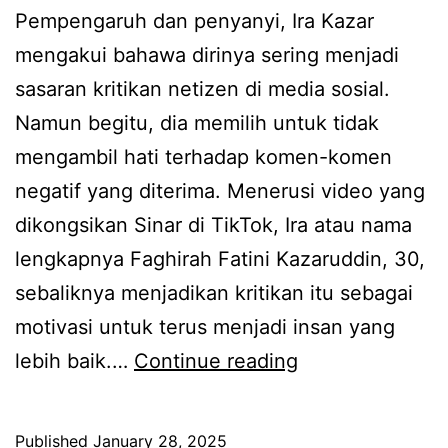
i
d
Pempengaruh dan penyanyi, Ira Kazar
k
i
mengakui bahawa dirinya sering menjadi
E
g
sasaran kritikan netizen di media sosial.
p
e
Namun begitu, dia memilih untuk tidak
a
l
mengambil hati terhadap komen-komen
l
a
negatif yang diterima. Menerusi video yang
d
r
dikongsikan Sinar di TikTok, Ira atau nama
e
m
lengkapnya Faghirah Fatini Kazaruddin, 30,
d
a
sebaliknya menjadikan kritikan itu sebagai
a
k
motivasi untuk terus menjadi insan yang
h
l
D
lebih baik.…
Continue reading
k
a
a
e
m
r
n
Published
January 28, 2025
p