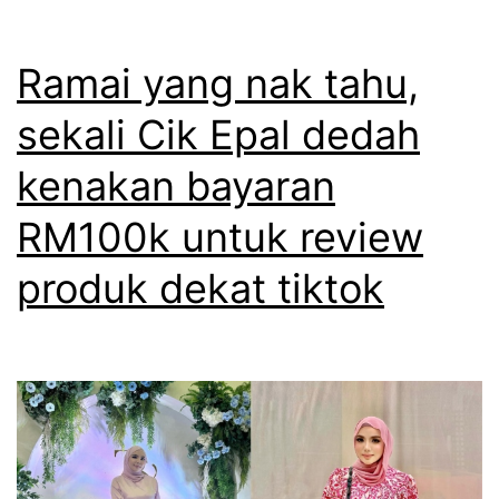
s
f
a
a
Ramai yang nak tahu,
y
r
sekali Cik Epal dedah
a
d
kenakan bayaran
n
u
g
y
RM100k untuk review
k
a
produk dekat tiktok
a
n
n
g
s
p
u
e
a
r
m
n