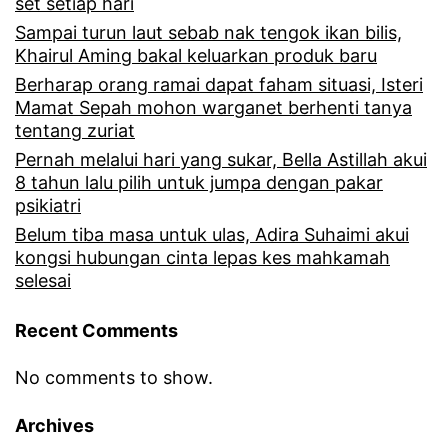
n
set setiap hari
Sampai turun laut sebab nak tengok ikan bilis,
k
g
Khairul Aming bakal keluarkan produk baru
n
h
Berharap orang ramai dapat faham situasi, Isteri
i
i
Mamat Sepah mohon warganet berhenti tanya
tentang zuriat
a
d
Pernah melalui hari yang sukar, Bella Astillah akui
g
a
8 tahun lalu pilih untuk jumpa dengan pakar
a
psikiatri
p
Belum tiba masa untuk ulas, Adira Suhaimi akui
k
k
kongsi hubungan cinta lepas kes mahkamah
u
n
selesai
i
s
Recent Comments
h
e
d
r
No comments to show.
e
t
Archives
p
u