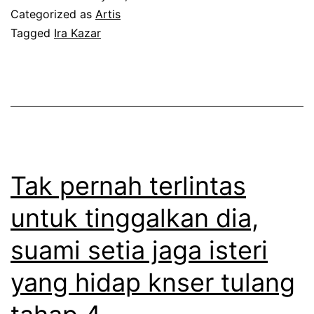
i
Categorized as
Artis
a
i
s
Tagged
Ira Kazar
k
r
e
a
d
b
n
a
e
b
n
l
a
s
u
y
c
m
Tak pernah terlintas
a
a
k
r
untuk tinggalkan dia,
m
a
a
m
suami setia jaga isteri
h
n
e
w
yang hidap knser tulang
R
r
i
M