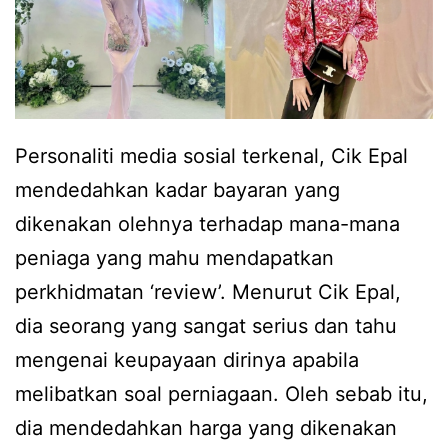
i
a
,
h
i
d
n
i
Personaliti media sosial terkenal, Cik Epal
i
a
mendedahkan kadar bayaran yang
p
t
dikenakan olehnya terhadap mana-mana
u
i
peniaga yang mahu mendapatkan
l
n
perkhidmatan ‘review’. Menurut Cik Epal,
a
g
dia seorang yang sangat serius dan tahu
r
g
mengenai keupayaan dirinya apabila
e
a
melibatkan soal perniagaan. Oleh sebab itu,
s
l
dia mendedahkan harga yang dikenakan
p
k