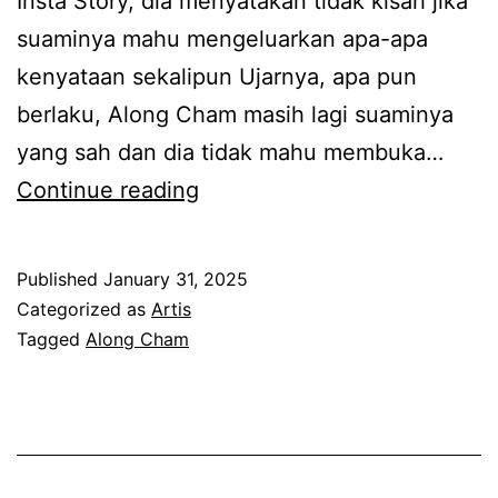
Insta Story, dia menyatakan tidak kisah jika
g
suaminya mahu mengeluarkan apa-apa
i
kenyataan sekalipun Ujarnya, apa pun
g
berlaku, Along Cham masih lagi suaminya
i
yang sah dan dia tidak mahu membuka…
h
A
Continue reading
q
k
a
u
d
Published
January 31, 2025
i
a
Categorized as
Artis
m
Tagged
Along Cham
s
a
o
s
l
i
a
h
t