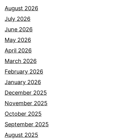
August 2026
a
l
July 2026
n
a
June 2026
r
n
May 2026
u
g
April 2026
m
t
March 2026
a
a
February 2026
h
h
January 2026
m
a
December 2025
a
p
November 2025
s
4
October 2025
a
September 2025
b
August 2025
u