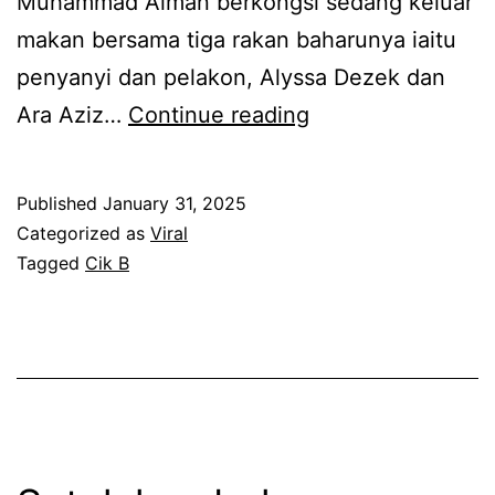
Muhammad Aiman berkongsi sedang keluar
a
a
makan bersama tiga rakan baharunya iaitu
t
n
penyanyi dan pelakon, Alyssa Dezek dan
,
M
S
Ara Aziz…
Continue reading
D
a
a
a
r
t
t
Published
January 31, 2025
y
u
Categorized as
Viral
i
a
a
Tagged
Cik B
n
m
z
S
d
a
h
a
m
a
n
2
h
R
0
i
y
2