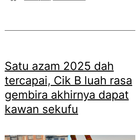
b
k
i
a
l
n
a
,
s
r
u
a
Satu azam 2025 dah
a
m
tercapai, Cik B luah rasa
m
a
gembira akhirnya dapat
i
i
t
y
kawan sekufu
a
a
k
n
n
g