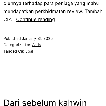
olehnya terhadap para peniaga yang mahu
o
a
mendapatkan perkhidmatan review. Tambah
n
n
R
Cik…
Continue reading
d
s
a
a
e
m
r
b
Published
January 31, 2025
a
i
e
Categorized as
Artis
i
Tagged
Cik Epal
i
l
y
s
u
a
t
m
n
e
n
g
r
i
n
i
a
A
Dari sebelum kahwin