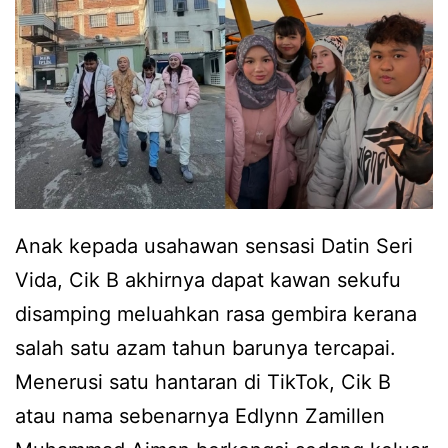
a
p
k
u
d
j
e
i
n
c
g
a
a
r
Anak kepada usahawan sensasi Datin Seri
r
a
Vida, Cik B akhirnya dapat kawan sekufu
n
d
disamping meluahkan rasa gembira kerana
a
i
salah satu azam tahun barunya tercapai.
s
d
Menerusi satu hantaran di TikTok, Cik B
i
i
atau nama sebenarnya Edlynn Zamillen
h
k