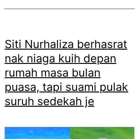
t
a
m
i
h
b
k
t
i
t
e
l
Siti Nurhaliza berhasrat
o
r
h
nak niaga kuih depan
k
l
a
rumah masa bulan
i
t
n
i
puasa, tapi suami pulak
t
d
suruh sedekah je
a
e
s
n
u
g
n
a