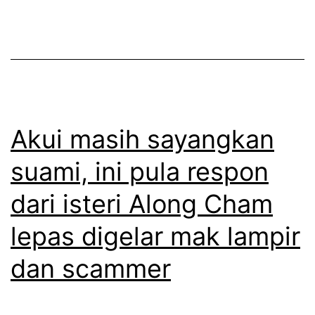
i
j
d
u
u
w
p
a
l
k
e
o
Akui masih sayangkan
b
n
suami, ini pula respon
i
g
dari isteri Along Cham
h
s
t
i
lepas digelar mak lampir
e
w
dan scammer
n
a
a
j