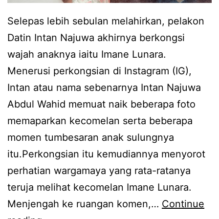
t
C
e
Selepas lebih sebulan melahirkan, pelakon
i
k
Datin Intan Najuwa akhirnya berkongsi
k
a
wajah anaknya iaitu Imane Lunara.
B
n
Menerusi perkongsian di Instagram (IG),
l
b
Intan atau nama sebenarnya Intan Najuwa
u
i
Abdul Wahid memuat naik beberapa foto
a
l
memaparkan kecomelan serta beberapa
h
a
momen tumbesaran anak sulungnya
r
A
itu.Perkongsian itu kemudiannya menyorot
a
l
perhatian wargamaya yang rata-ratanya
s
i
teruja melihat kecomelan Imane Lunara.
a
f
Menjengah ke ruangan komen,…
Continue
g
f