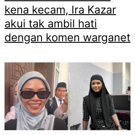
k
l
kena kecam, Ira Kazar
t
o
akui tak ambil hati
a
n
h
g
dengan komen warganet
u
C
,
h
s
a
e
m
k
l
a
e
l
p
i
a
C
s