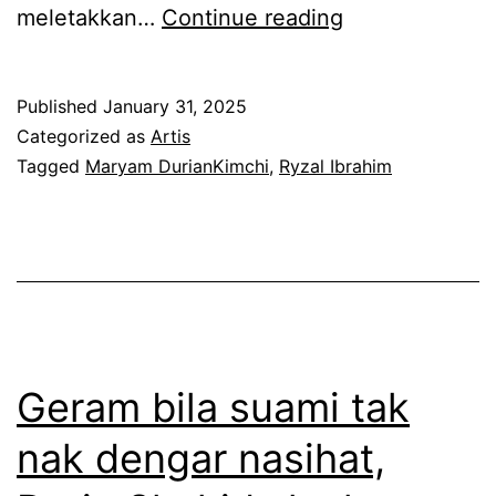
M
meletakkan…
Continue reading
u
a
Published
January 31, 2025
t
Categorized as
Artis
n
Tagged
Maryam DurianKimchi
,
Ryzal Ibrahim
a
i
k
v
i
d
Geram bila suami tak
e
nak dengar nasihat,
o