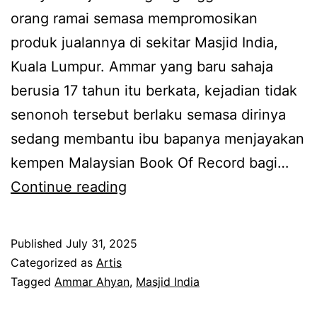
g
orang ramai semasa mempromosikan
e
a
produk jualannya di sekitar Masjid India,
s
n
Kuala Lumpur. Ammar yang baru sahaja
p
F
berusia 17 tahun itu berkata, kejadian tidak
o
a
senonoh tersebut berlaku semasa dirinya
n
r
sedang membantu ibu bapanya menjayakan
d
i
kempen Malaysian Book Of Record bagi…
a
d
T
Continue reading
r
K
a
i
a
k
T
Published
July 31, 2025
m
s
y
Categorized as
Artis
i
u
Tagged
Ammar Ahyan
,
Masjid India
a
l
k
A