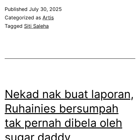
t
l
Published
July 30, 2025
e
e
Categorized as
Artis
l
Tagged
Siti Saleha
h
a
b
h
e
s
r
e
d
k
i
i
Nekad nak buat laporan,
a
a
m
Ruhainies bersumpah
n
R
tak pernah dibela oleh
l
u
a
h
sugar daddy