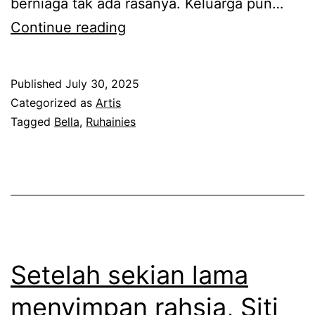
berniaga tak ada rasanya. Keluarga pun…
i
i
B
Continue reading
t
p
e
,
r
l
R
Published
July 30, 2025
o
l
i
Categorized as
Artis
d
a
Tagged
Bella
,
Ruhainies
s
u
y
t
k
a
e
d
n
e
i
g
n
M
m
a
a
u
Setelah sekian lama
t
s
l
a
menyimpan rahsia, Siti
j
a