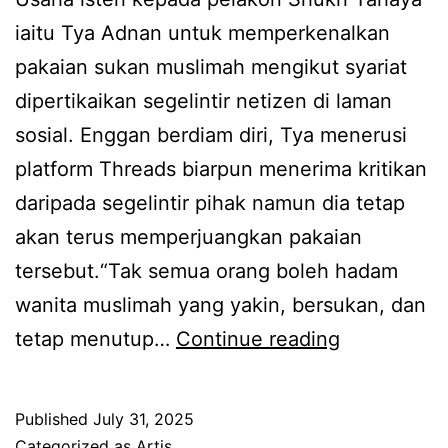
,
iaitu Tya Adnan untuk memperkenalkan
S
pakaian sukan muslimah mengikut syariat
h
dipertikaikan segelintir netizen di laman
i
sosial. Enggan berdiam diri, Tya menerusi
l
platform Threads biarpun menerima kritikan
a
daripada segelintir pihak namun dia tetap
A
akan terus memperjuangkan pakaian
m
tersebut.“Tak semua orang boleh hadam
z
wanita muslimah yang yakin, bersukan, dan
a
A
tetap menutup…
Continue reading
h
d
r
a
e
Published
July 31, 2025
w
s
Categorized as
Artis