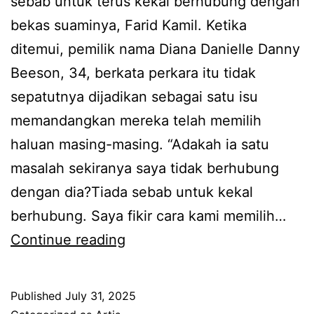
sebab untuk terus kekal berhubung dengan
l
m
bekas suaminya, Farid Kamil. Ketika
p
a
ditemui, pemilik nama Diana Danielle Danny
a
h
Beeson, 34, berkata perkara itu tidak
k
t
sepatutnya dijadikan sebagai satu isu
a
a
memandangkan mereka telah memilih
i
n
haluan masing-masing. “Adakah ia satu
a
g
masalah sekiranya saya tidak berhubung
n
g
dengan dia?Tiada sebab untuk kekal
m
a
berhubung. Saya fikir cara kami memilih…
u
L
Continue reading
s
e
l
b
i
Published
July 31, 2025
i