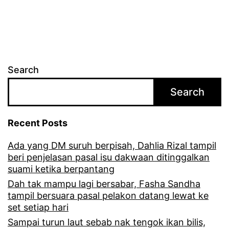
n
l
r
a
u
u
m
a
Search
a
r
Search
h
w
t
a
Recent Posts
a
h
n
Ada yang DM suruh berpisah, Dahlia Rizal tampil
a
beri penjelasan pasal isu dakwaan ditinggalkan
g
b
suami ketika berpantang
g
a
Dah tak mampu lagi bersabar, Fasha Sandha
tampil bersuara pasal pelakon datang lewat ke
a
h
set setiap hari
E
a
Sampai turun laut sebab nak tengok ikan bilis,