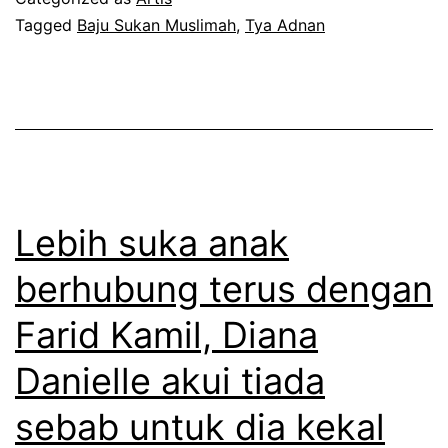
a
Tagged
Baju Sukan Muslimah
,
Tya Adnan
t
r
u
g
h
a
a
n
s
e
r
t
Lebih suka anak
a
y
t
berhubung terus dengan
a
i
Farid Kamil, Diana
n
b
g
u
Danielle akui tiada
p
n
sebab untuk dia kekal
e
a