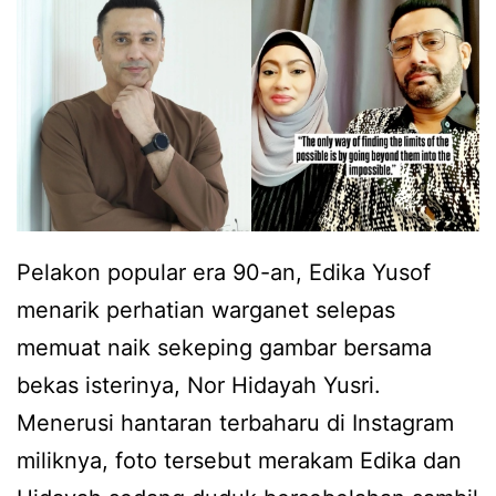
,
a
R
h
u
h
h
a
a
m
i
i
n
l
Pelakon popular era 90-an, Edika Yusof
i
a
menarik perhatian warganet selepas
e
n
memuat naik sekeping gambar bersama
s
a
bekas isterinya, Nor Hidayah Yusri.
b
k
Menerusi hantaran terbaharu di Instagram
e
s
miliknya, foto tersebut merakam Edika dan
r
u