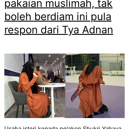
pakaian muslimah, tak
a
m
boleh berdiam ini pula
f
respon dari Tya Adnan
a
s
a
b
a
h
a
g
i
a
Usaha isteri kepada pelakon Shukri Yahaya