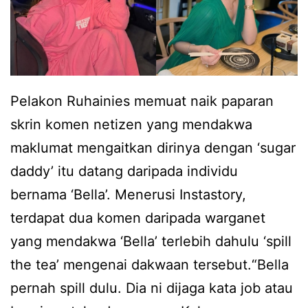
n
g
a
g
a
s
d
n
e
a
b
m
Pelakon Ruhainies memuat naik paparan
h
e
a
skrin komen netizen yang mendakwa
b
k
s
maklumat mengaitkan dirinya dengan ‘sugar
a
a
a
daddy’ itu datang daripada individu
n
s
p
bernama ‘Bella’. Menerusi Instastory,
y
s
r
terdapat dua komen daripada warganet
a
u
o
yang mendakwa ‘Bella’ terlebih dahulu ‘spill
k
a
m
the tea’ mengenai dakwaan tersebut.“Bella
d
m
o
pernah spill dulu. Dia ni dijaga kata job atau
u
i
s