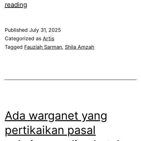
G
reading
e
m
Published
July 31, 2025
b
Categorized as
Artis
i
Tagged
Fauziah Sarman
,
Shila Amzah
r
a
i
b
u
d
Ada warganet yang
a
pertikaikan pasal
l