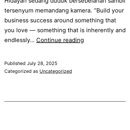
Hidayah sedang duduk bersebelahan sambil
s
l
tersenyum memandang kamera. “Build your
u
u
business success around something that
m
n
you love — something that is inherently and
p
g
M
endlessly…
Continue reading
a
u
h
a
t
Published
July 28, 2025
t
a
Categorized as
Uncategorized
n
k
a
p
i
e
k
r
g
n
a
a