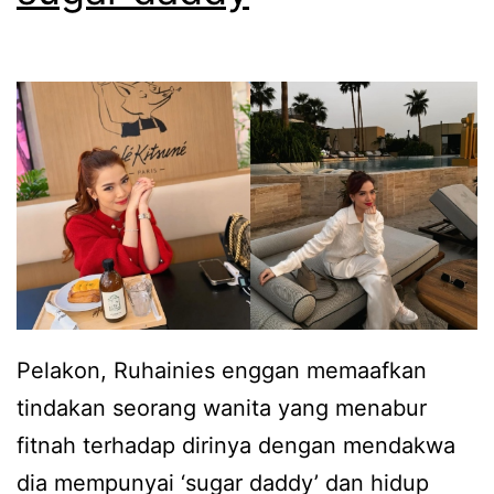
m
a
a
i
m
n
e
i
n
e
y
s
i
m
m
i
p
n
a
t
Pelakon, Ruhainies enggan memaafkan
n
a
tindakan seorang wanita yang menabur
r
b
fitnah terhadap dirinya dengan mendakwa
a
u
dia mempunyai ‘sugar daddy’ dan hidup