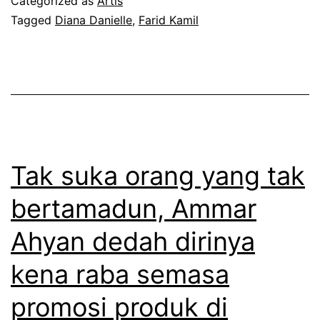
Categorized as
Artis
m
h
Tagged
Diana Danielle
,
Farid Kamil
a
s
h
u
,
k
t
a
a
a
k
n
Tak suka orang yang tak
b
a
o
bertamadun, Ammar
k
l
Ahyan dedah dirinya
b
e
e
kena raba semasa
h
r
b
promosi produk di
h