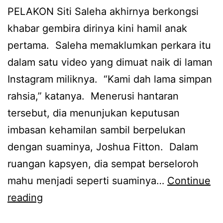
PELAKON Siti Saleha akhirnya berkongsi
a
n
khabar gembira dirinya kini hamil anak
r
R
pertama. Saleha memaklumkan perkara itu
d
u
dalam satu video yang dimuat naik di laman
a
h
Instagram miliknya. “Kami dah lama simpan
d
a
rahsia,” katanya. Menerusi hantaran
d
i
tersebut, dia menunjukan keputusan
y
n
imbasan kehamilan sambil berpelukan
,
i
dengan suaminya, Joshua Fitton. Dalam
t
e
ruangan kapsyen, dia sempat berseloroh
a
s
mahu menjadi seperti suaminya…
Continue
k
S
reading
b
e
o