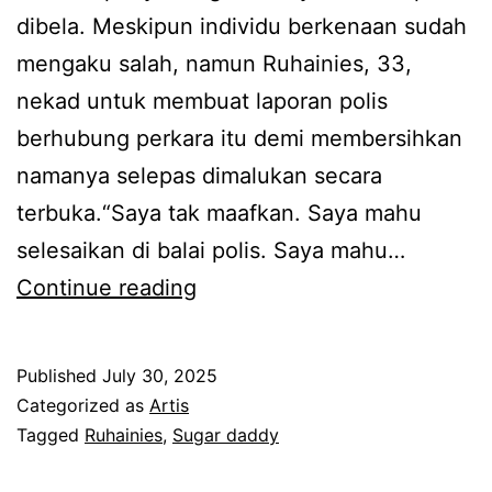
h
k
dibela. Meskipun individu berkenaan sudah
s
t
mengaku salah, namun Ruhainies, 33,
i
i
nekad untuk membuat laporan polis
a
d
berhubung perkara itu demi membersihkan
,
a
namanya selepas dimalukan secara
S
r
terbuka.“Saya tak maafkan. Saya mahu
i
i
selesaikan di balai polis. Saya mahu…
t
w
N
Continue reading
i
a
e
S
r
k
Published
July 30, 2025
a
g
a
Categorized as
Artis
l
a
d
Tagged
Ruhainies
,
Sugar daddy
e
n
n
h