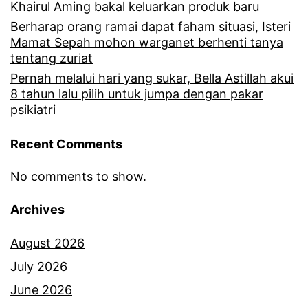
d
d
Khairul Aming bakal keluarkan produk baru
i
Berharap orang ramai dapat faham situasi, Isteri
a
Mamat Sepah mohon warganet berhenti tanya
k
l
tentang zuriat
a
a
Pernah melalui hari yang sukar, Bella Astillah akui
8 tahun lalu pilih untuk jumpa dengan pakar
Y
g
psikiatri
u
i
s
Recent Comments
,
o
A
No comments to show.
f
l
Archives
k
i
e
f
August 2026
m
f
July 2026
b
S
June 2026
a