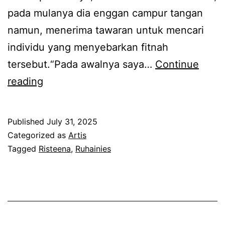
m
pada mulanya dia enggan campur tangan
b
a
namun, menerima tawaran untuk mencari
u
r
individu yang menyebarkan fitnah
n
A
tersebut.“Pada awalnya saya…
Continue
t
h
T
reading
u
y
a
k
a
k
d
Published
July 31, 2025
n
p
i
Categorized as
Artis
d
e
Tagged
Risteena
,
Ruhainies
a
e
r
k
d
l
e
a
u
k
h
s
a