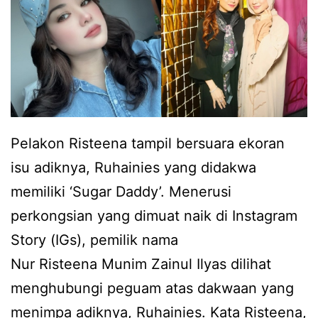
e
b
a
e
k
r
u
t
i
a
t
m
Pelakon Risteena tampil bersuara ekoran
i
a
isu adiknya, Ruhainies yang didakwa
a
d
memiliki ‘Sugar Daddy’. Menerusi
d
u
perkongsian yang dimuat naik di Instagram
a
n
Story (IGs), pemilik nama
s
,
Nur Risteena Munim Zainul Ilyas dilihat
e
A
menghubungi peguam atas dakwaan yang
b
m
menimpa adiknya, Ruhainies. Kata Risteena,
a