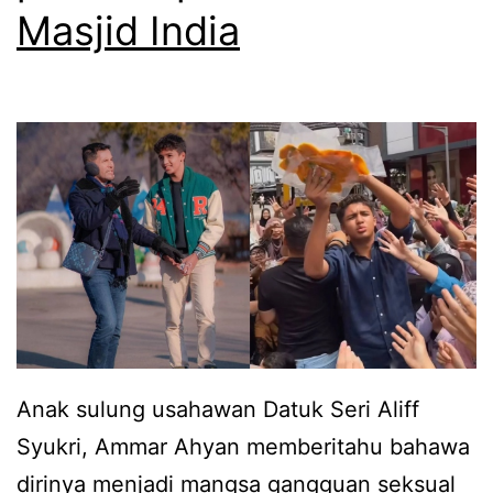
e
Masjid India
u
r
b
d
u
i
n
a
g
m
t
i
e
n
r
i
u
p
s
u
d
Anak sulung usahawan Datuk Seri Aliff
l
e
Syukri, Ammar Ahyan memberitahu bahawa
a
n
dirinya menjadi mangsa gangguan seksual
r