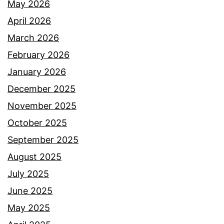
y
May 2026
l
u
April 2026
i
k
March 2026
b
r
February 2026
e
i
January 2026
r
l
December 2025
s
u
November 2025
a
a
October 2025
t
h
September 2025
u
r
August 2025
a
July 2025
s
June 2025
a
May 2025
b