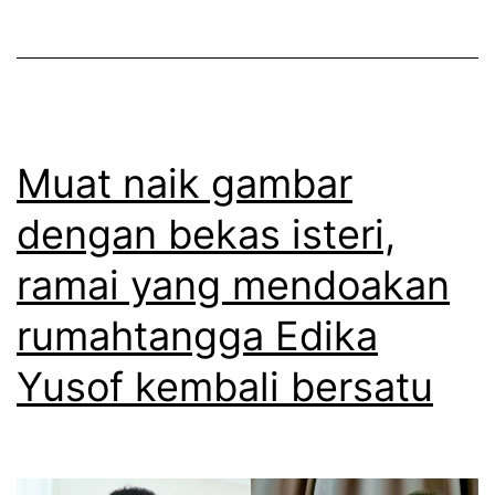
e
a
a
t
k
u
b
m
u
u
a
Muat naik gambar
m
t
dengan bekas isteri,
k
l
i
ramai yang mendoakan
a
n
p
rumahtangga Edika
i
o
t
Yusof kembali bersatu
r
e
a
n
n
g