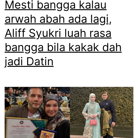
Mesti bangga kalau
m
h
arwah abah ada lagi,
b
d
Aliff Syukri luah rasa
a
i
r
b
bangga bila kakak dah
d
e
jadi Datin
e
l
n
a
g
o
a
l
n
e
b
h
e
s
k
u