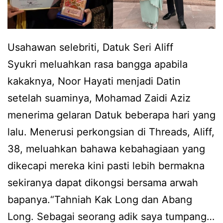
a
g
s
a
i
r
Usahawan selebriti, Datuk Seri Aliff
s
d
Syukri meluahkan rasa bangga apabila
t
a
kakaknya, Noor Hayati menjadi Datin
e
d
setelah suaminya, Mohamad Zaidi Aziz
r
d
menerima gelaran Datuk beberapa hari yang
i
y
lalu. Menerusi perkongsian di Threads, Aliff,
,
38, meluahkan bahawa kebahagiaan yang
r
dikecapi mereka kini pasti lebih bermakna
a
sekiranya dapat dikongsi bersama arwah
m
bapanya.“Tahniah Kak Long dan Abang
a
Long. Sebagai seorang adik saya tumpang…