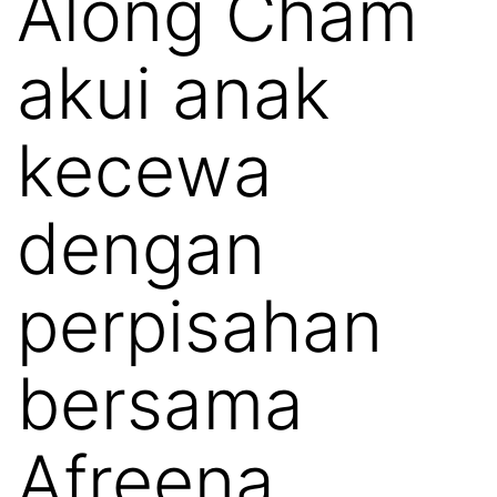
Along Cham
akui anak
kecewa
dengan
perpisahan
bersama
Afreena