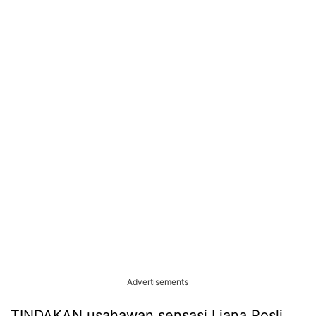
Advertisements
TINDAKAN usahawan sensasi Liana Rosli