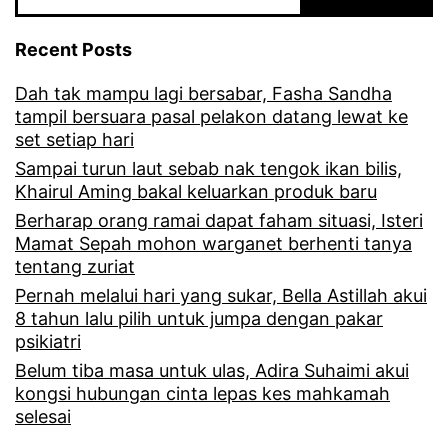
Recent Posts
Dah tak mampu lagi bersabar, Fasha Sandha
tampil bersuara pasal pelakon datang lewat ke
set setiap hari
Sampai turun laut sebab nak tengok ikan bilis,
Khairul Aming bakal keluarkan produk baru
Berharap orang ramai dapat faham situasi, Isteri
Mamat Sepah mohon warganet berhenti tanya
tentang zuriat
Pernah melalui hari yang sukar, Bella Astillah akui
8 tahun lalu pilih untuk jumpa dengan pakar
psikiatri
Belum tiba masa untuk ulas, Adira Suhaimi akui
kongsi hubungan cinta lepas kes mahkamah
selesai