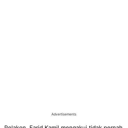
Advertisements
Pelakon, Farid Kamil mengakui tidak pernah