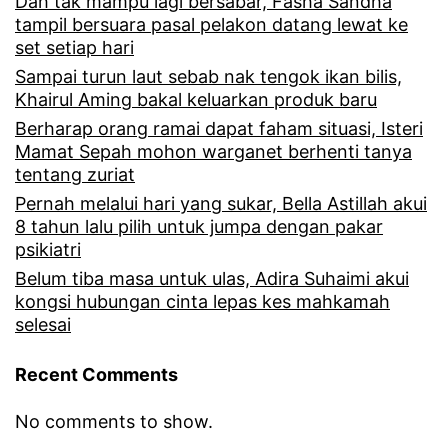
Dah tak mampu lagi bersabar, Fasha Sandha
tampil bersuara pasal pelakon datang lewat ke
set setiap hari
Sampai turun laut sebab nak tengok ikan bilis,
Khairul Aming bakal keluarkan produk baru
Berharap orang ramai dapat faham situasi, Isteri
Mamat Sepah mohon warganet berhenti tanya
tentang zuriat
Pernah melalui hari yang sukar, Bella Astillah akui
8 tahun lalu pilih untuk jumpa dengan pakar
psikiatri
Belum tiba masa untuk ulas, Adira Suhaimi akui
kongsi hubungan cinta lepas kes mahkamah
selesai
Recent Comments
No comments to show.