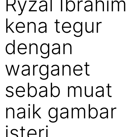
Ryzal Ibrahim
kena tegur
dengan
warganet
sebab muat
naik gambar
isteri