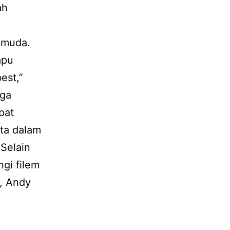
ah
g muda.
mpu
est,”
aga
pat
ta dalam
 Selain
gi filem
n, Andy