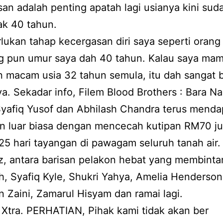
an adalah penting apatah lagi usianya kini sud
ak 40 tahun.
lukan tahap kecergasan diri saya seperti oran
g pun umur saya dah 40 tahun. Kalau saya ma
 macam usia 32 tahun semula, itu dah sangat b
a. Sekadar info, Filem Blood Brothers : Bara N
yafiq Yusof dan Abhilash Chandra terus menda
n luar biasa dengan mencecah kutipan RM70 ju
5 hari tayangan di pawagam seluruh tanah air.
, antara barisan pelakon hebat yang membintan
ah, Syafiq Kyle, Shukri Yahya, Amelia Henderso
an Zaini, Zamarul Hisyam dan ramai lagi.
Xtra. PERHATIAN, Pihak kami tidak akan ber