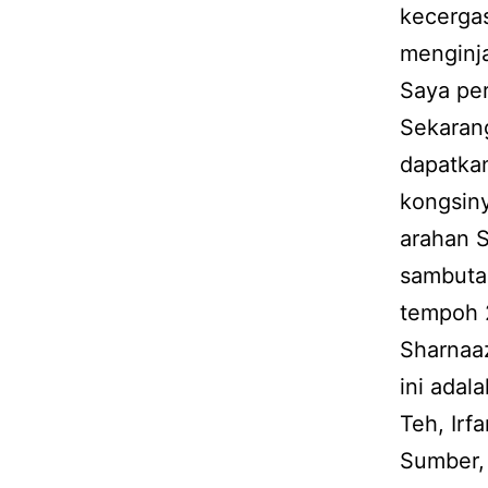
kecergas
menginj
Saya per
Sekaran
dapatkan
kongsiny
arahan S
sambuta
tempoh 2
Sharnaaz
ini adal
Teh, Irf
Sumber, 