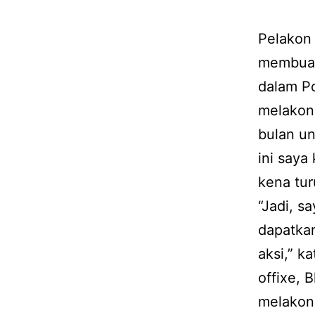
Pelakon
membuat
dalam Po
melakon
bulan u
ini saya
kena tur
“Jadi, s
dapatka
aksi,” k
offixe, 
melakon