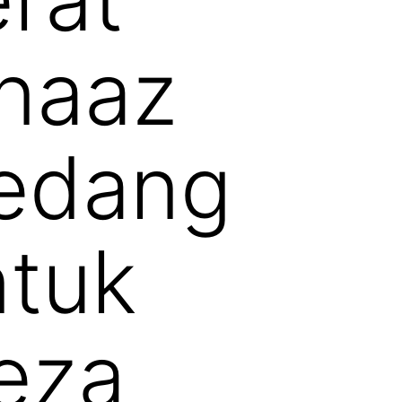
naaz
sedang
ntuk
eza