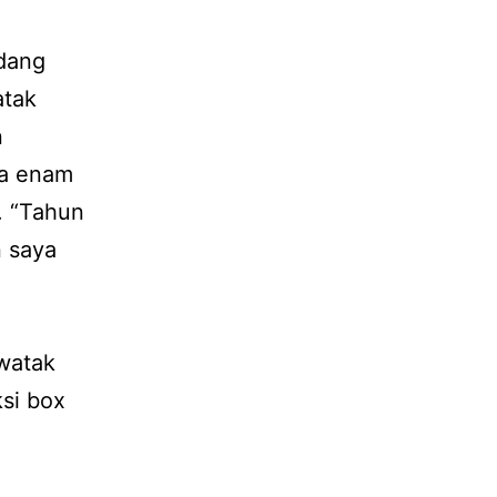
edang
atak
n
ma enam
. “Tahun
n saya
watak
ksi box