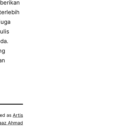
berikan
terlebih
juga
ulis
nda.
ng
an
zed as
Artis
aaz Ahmad