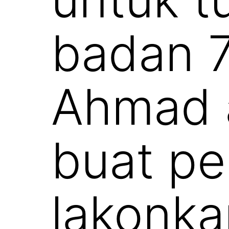
badan 7
Ahmad a
buat pe
lakonka