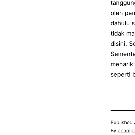
tanggun
oleh pem
dahulu s
tidak m
disini. 
Sementar
menarik
seperti b
Published
By
apampi