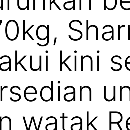
0kg, Shar
kui kini 
rsedian u
n watak R