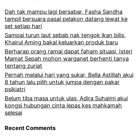
Dah tak mampu lagi bersabar, Fasha Sandha
tampil bersuara pasal pelakon datang lewat ke
set setiap hari
Sampai turun laut sebab nak tengok ikan bilis,
Khairul Aming bakal keluarkan produk baru
Berharap orang ramai dapat faham situasi, Isteri
Mamat Sepah mohon warganet berhenti tanya
tentang zuriat
Pernah melalui hari yang sukar, Bella Astillah akui
8 tahun lalu pilih untuk jumpa dengan pakar
psikiatri
Belum tiba masa untuk ulas, Adira Suhaimi akui
kongsi hubungan cinta lepas kes mahkamah
selesai
Recent Comments