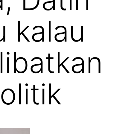
u kalau
 libatkan
litik