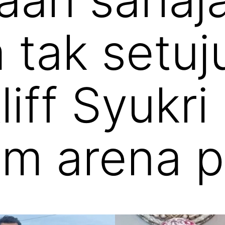
 tak setuj
iff Syukri
am arena po