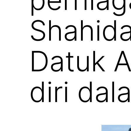
Shahida
Datuk Al
diri dal