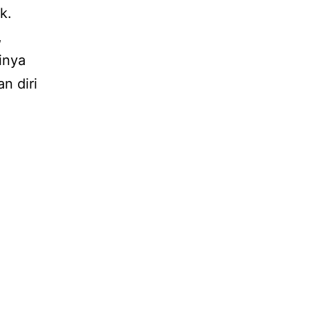
k.
,
inya
n diri