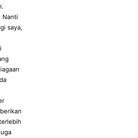
n.
. Nanti
gi saya,
i
ang
niagaan
ada
er
berikan
terlebih
juga