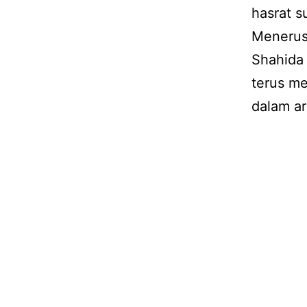
hasrat s
Menerusi
Shahida 
terus me
dalam ar