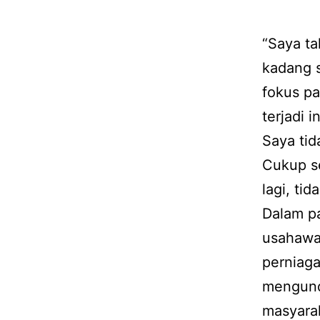
“Saya ta
kadang s
fokus pa
terjadi 
Saya tid
Cukup se
lagi, tida
Dalam p
usahawa
perniaga
mengunda
masyarak