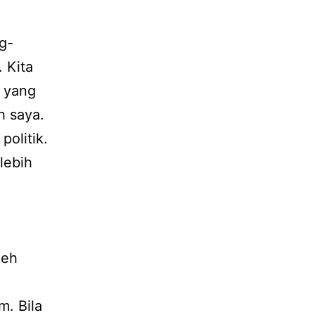
ng-
 Kita
a yang
h saya.
olitik.
lebih
leh
m. Bila