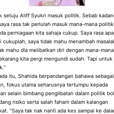
k setuju Aliff Syukri masuk politik. Sebab kada
aya rasa tak perlulah masuk mana-mana politik.
da perniagaan kita sahaja cukup. Saya rasa ap
ini cukuplah, saya tidak mahu menambah masala
ak mahu dia melibatkan diri dengan mana-mana p
karang kita pergi mengundi sudah. Tapi untuk 
k.”
ada itu, Shahida berpandangan bahawa sebagai
n, fokus utama seharusnya tertumpu kepada
an selain bimbang penglibatan dalam politik bo
ng risiko serta salah faham dalam kalangan
at. “Saya tak nak nanti ada kes sampai ke dala