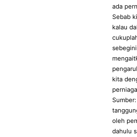
ada pern
Sebab ki
kalau da
cukuplah
sebegini
mengait
pengaruh
kita den
perniaga
Sumber:
tanggun
oleh pem
dahulu s