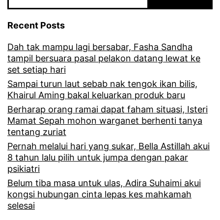
Recent Posts
Dah tak mampu lagi bersabar, Fasha Sandha
tampil bersuara pasal pelakon datang lewat ke
set setiap hari
Sampai turun laut sebab nak tengok ikan bilis,
Khairul Aming bakal keluarkan produk baru
Berharap orang ramai dapat faham situasi, Isteri
Mamat Sepah mohon warganet berhenti tanya
tentang zuriat
Pernah melalui hari yang sukar, Bella Astillah akui
8 tahun lalu pilih untuk jumpa dengan pakar
psikiatri
Belum tiba masa untuk ulas, Adira Suhaimi akui
kongsi hubungan cinta lepas kes mahkamah
selesai