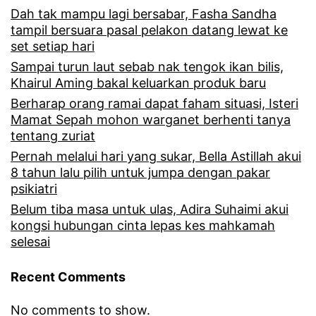
Dah tak mampu lagi bersabar, Fasha Sandha
tampil bersuara pasal pelakon datang lewat ke
set setiap hari
Sampai turun laut sebab nak tengok ikan bilis,
Khairul Aming bakal keluarkan produk baru
Berharap orang ramai dapat faham situasi, Isteri
Mamat Sepah mohon warganet berhenti tanya
tentang zuriat
Pernah melalui hari yang sukar, Bella Astillah akui
8 tahun lalu pilih untuk jumpa dengan pakar
psikiatri
Belum tiba masa untuk ulas, Adira Suhaimi akui
kongsi hubungan cinta lepas kes mahkamah
selesai
Recent Comments
No comments to show.