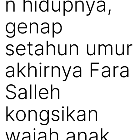
n hidupnya,
genap
setahun umur
akhirnya Fara
Salleh
kongsikan
wajah anak