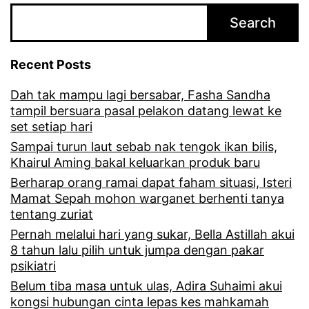
Search
Recent Posts
Dah tak mampu lagi bersabar, Fasha Sandha
tampil bersuara pasal pelakon datang lewat ke
set setiap hari
Sampai turun laut sebab nak tengok ikan bilis,
Khairul Aming bakal keluarkan produk baru
Berharap orang ramai dapat faham situasi, Isteri
Mamat Sepah mohon warganet berhenti tanya
tentang zuriat
Pernah melalui hari yang sukar, Bella Astillah akui
8 tahun lalu pilih untuk jumpa dengan pakar
psikiatri
Belum tiba masa untuk ulas, Adira Suhaimi akui
kongsi hubungan cinta lepas kes mahkamah