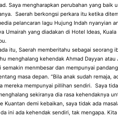
ad. Saya mengharapkan perubahan yang baik u
tanya. Saerah berkongsi perkara itu ketika ditem
edia pelancaran lagu Hujung Indah nyanyian a
a Umairah yang diadakan di Hotel Ideas, Kual
bu.
da itu, Saerah memberitahu sebagai seorang ib
ahu menghalang kehendak Ahmad Dayyan atau
ni semakin menmbesar dan mempunyai pandan
tentang masa depan. “Bila anak sudah remaja, a
a mereka mempunyai pillihan sendiri. Saya tid
menghalang sekiranya dia rasa kehendaknya un
e Kuantan demi kebaikan, saya tidak ada masa
a ini ada kehendak sendiri, tak mengapa. Kita 