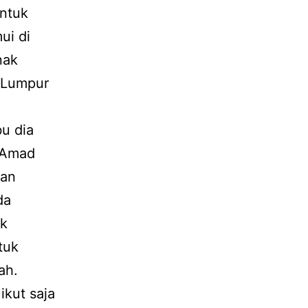
ntuk
ui di
nak
a Lumpur
u dia
 Amad
gan
da
ak
tuk
lah.
ikut saja