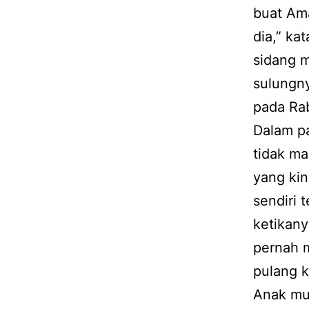
buat Am
dia,” ka
sidang m
sulungny
pada Ra
Dalam pa
tidak m
yang ki
sendiri 
ketikany
pernah 
pulang k
Anak mud