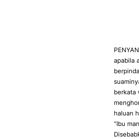
PENYANY
apabila
berpind
suaminya
berkata 
menghor
haluan h
“Ibu man
Disebabk