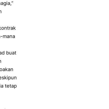
agia,”
h
kontrak
na-mana
ad buat
n
doakan
Meskipun
a tetap