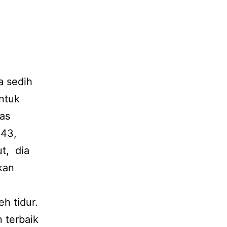
a sedih
ntuk
as
 43,
t, dia
kan
h tidur.
n terbaik