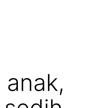
n anak,
 sedih