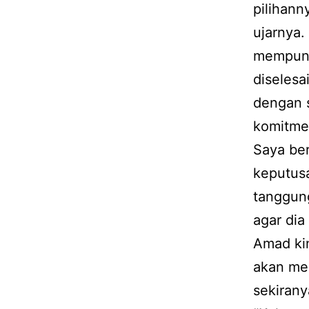
pilihann
ujarnya
mempuny
diselesa
dengan s
komitme
Saya ber
keputusa
tanggun
agar dia
Amad ki
akan me
sekirany