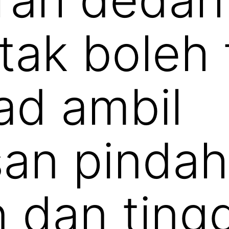
tak boleh 
ad ambil
an pindah
 dan ting