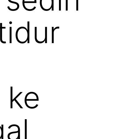
tidur
 ke
gal