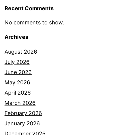
d
Recent Comments
a
l
No comments to show.
a
Archives
m
S
August 2026
p
July 2026
m
June 2026
,
May 2026
p
April 2026
a
March 2026
l
February 2026
i
January 2026
n
December 2025