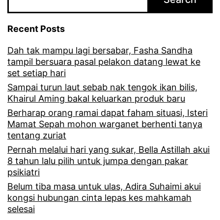
v
i
Recent Posts
d
Dah tak mampu lagi bersabar, Fasha Sandha
u
tampil bersuara pasal pelakon datang lewat ke
n
set setiap hari
i
Sampai turun laut sebab nak tengok ikan bilis,
Khairul Aming bakal keluarkan produk baru
d
Berharap orang ramai dapat faham situasi, Isteri
a
Mamat Sepah mohon warganet berhenti tanya
tentang zuriat
p
Pernah melalui hari yang sukar, Bella Astillah akui
a
8 tahun lalu pilih untuk jumpa dengan pakar
t
psikiatri
9
Belum tiba masa untuk ulas, Adira Suhaimi akui
kongsi hubungan cinta lepas kes mahkamah
A
selesai