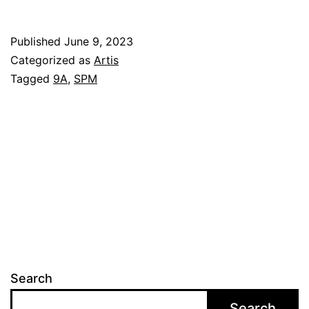
u
l
Published
June 9, 2023
a
Categorized as
Artis
r
Tagged
9A
,
SPM
v
i
d
e
o
i
n
d
Search
i
Search