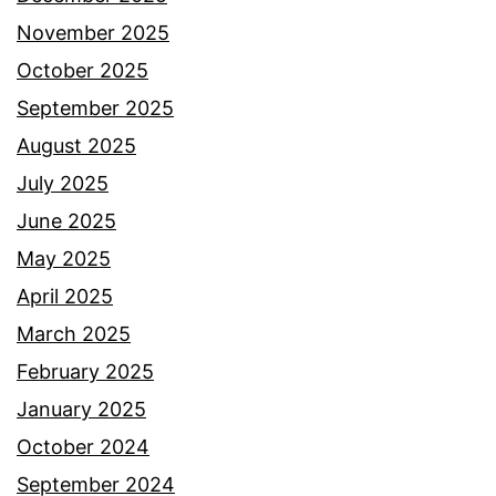
g
November 2025
s
October 2025
e
September 2025
b
August 2025
a
July 2025
k
June 2025
b
May 2025
i
April 2025
l
March 2025
a
February 2025
t
January 2025
e
October 2024
n
September 2024