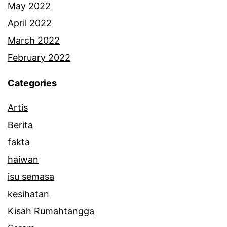
a
May 2022
h
April 2022
p
March 2022
u
February 2022
s
Categories
a
Artis
r
Berita
a
fakta
b
haiwan
a
isu semasa
p
kesihatan
a
Kisah Rumahtangga