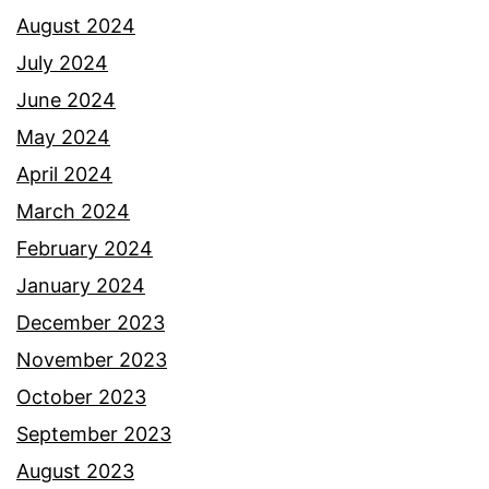
g
August 2024
o
July 2024
k
June 2024
d
May 2024
i
April 2024
a
March 2024
b
February 2024
a
January 2024
c
December 2023
a
November 2023
k
October 2023
e
September 2023
p
August 2023