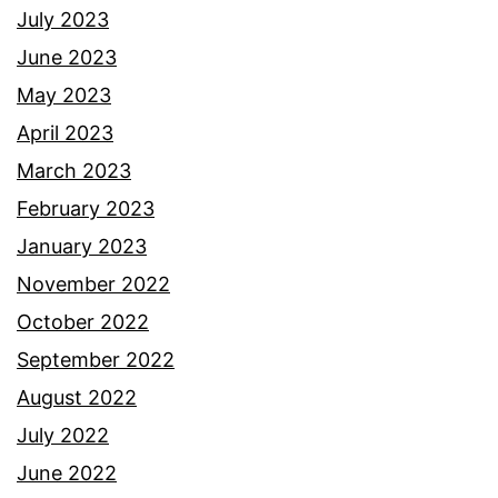
u
July 2023
t
June 2023
u
May 2023
s
April 2023
a
March 2023
n
February 2023
t
January 2023
u
November 2022
s
October 2022
e
September 2022
b
August 2022
e
July 2022
l
June 2022