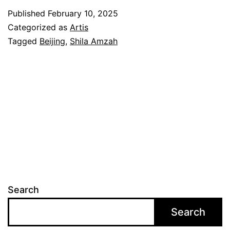
a
Published
February 10, 2025
t
Categorized as
Artis
p
Tagged
Beijing
,
Shila Amzah
e
r
s
e
m
b
a
h
Search
a
Search
n