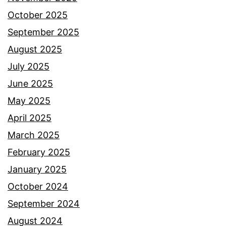
g
October 2025
,
September 2025
r
August 2025
a
July 2025
m
June 2025
a
May 2025
i
April 2025
y
March 2025
a
February 2025
n
January 2025
g
October 2024
b
September 2024
a
August 2024