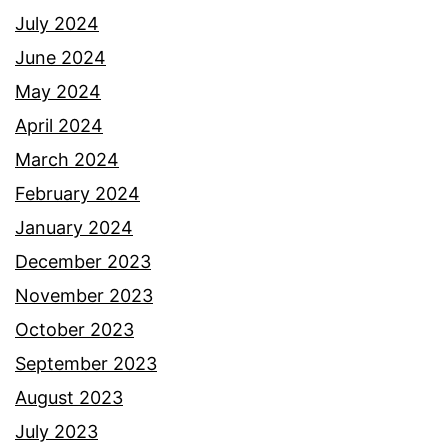
n
July 2024
g
June 2024
g
May 2024
a
April 2024
d
March 2024
e
February 2024
n
January 2024
g
December 2023
a
November 2023
n
October 2023
S
September 2023
h
August 2023
i
July 2023