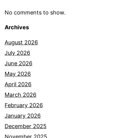
w
a
No comments to show.
B
Archives
u
l
August 2026
e
July 2026
d
June 2026
i
May 2026
B
April 2026
e
March 2026
i
February 2026
j
January 2026
i
December 2025
n
November 2025