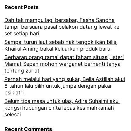
m
Recent Posts
e
Dah tak mampu lagi bersabar, Fasha Sandha
n
tampil bersuara pasal pelakon datang lewat ke
y
set setiap hari
a
Sampai turun laut sebab nak tengok ikan bilis,
Khairul Aming bakal keluarkan produk baru
n
Berharap orang ramai dapat faham situasi, Isteri
y
Mamat Sepah mohon warganet berhenti tanya
tentang zuriat
i
Pernah melalui hari yang sukar, Bella Astillah akui
l
8 tahun lalu pilih untuk jumpa dengan pakar
a
psikiatri
g
Belum tiba masa untuk ulas, Adira Suhaimi akui
kongsi hubungan cinta lepas kes mahkamah
u
selesai
E
Recent Comments