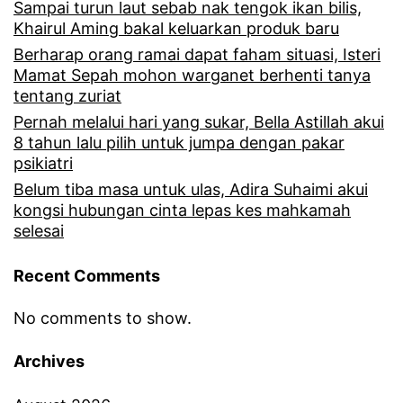
t
Sampai turun laut sebab nak tengok ikan bilis,
r
Khairul Aming bakal keluarkan produk baru
u
e
Berharap orang ramai dapat faham situasi, Isteri
n
Mamat Sepah mohon warganet berhenti tanya
s
tentang zuriat
g
p
Pernah melalui hari yang sukar, Bella Astillah akui
t
o
8 tahun lalu pilih untuk jumpa dengan pakar
u
psikiatri
n
g
Belum tiba masa untuk ulas, Adira Suhaimi akui
d
kongsi hubungan cinta lepas kes mahkamah
a
selesai
a
s
r
Recent Comments
,
i
t
No comments to show.
A
i
z
Archives
g
a