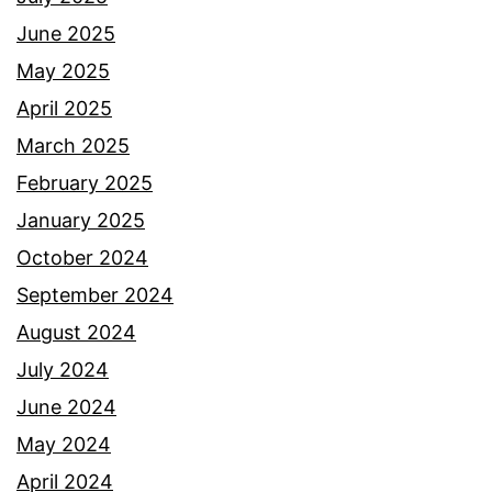
o
June 2025
k
May 2025
e
April 2025
m
March 2025
b
February 2025
a
January 2025
l
October 2024
i
September 2024
b
August 2024
e
July 2024
r
June 2024
s
May 2024
i
April 2024