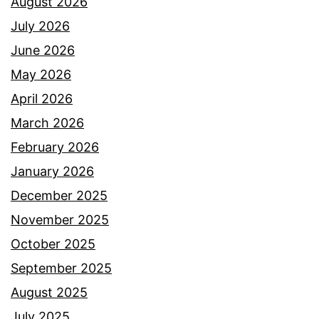
a
August 2026
d
p
July 2026
J
e
June 2026
a
n
May 2026
z
y
April 2026
m
a
March 2026
i
m
February 2026
n
p
January 2026
a
December 2025
i
November 2025
r
October 2025
a
September 2025
d
August 2025
i
July 2025