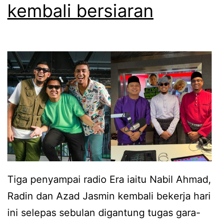
g
kembali bersiaran
a
n
t
u
n
g
t
u
g
a
Tiga penyampai radio Era iaitu Nabil Ahmad,
s
Radin dan Azad Jasmin kembali bekerja hari
r
ini selepas sebulan digantung tugas gara-