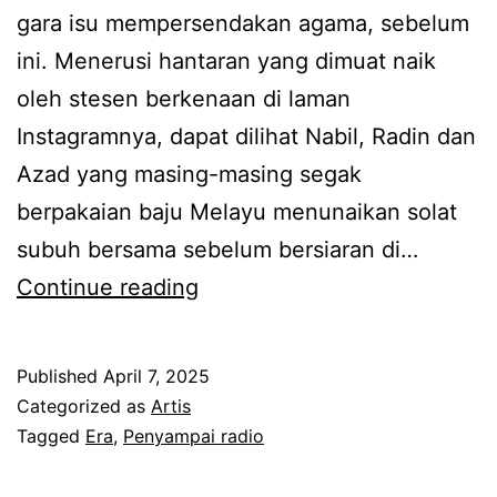
a
gara isu mempersendakan agama, sebelum
d
ini. Menerusi hantaran yang dimuat naik
i
oleh stesen berkenaan di laman
o
Instagramnya, dapat dilihat Nabil, Radin dan
,
Azad yang masing-masing segak
t
berpakaian baju Melayu menunaikan solat
a
subuh bersama sebelum bersiaran di…
k
S
Continue reading
b
e
o
l
l
Published
April 7, 2025
e
Categorized as
Artis
e
p
Tagged
Era
,
Penyampai radio
h
a
b