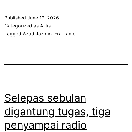
u
l
Published
June 19, 2026
a
Categorized as
Artis
r
Tagged
Azad Jazmin
,
Era
,
radio
d
a
k
w
a
a
Selepas sebulan
n
digantung tugas, tiga
d
penyampai radio
i