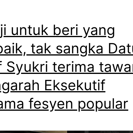
ji untuk beri yang
baik, tak sangka Da
ff Syukri terima taw
garah Eksekutif
ama fesyen popular