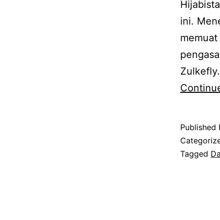
Hijabist
ini. Men
memuat 
pengasas
Zulkefly
Continu
Published
Categoriz
Tagged
Da