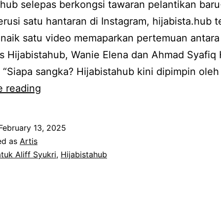
ahub selepas berkongsi tawaran pelantikan bar
erusi satu hantaran di Instagram, hijabista.hub t
naik satu video memaparkan pertemuan antara
 Hijabistahub, Wanie Elena dan Ahmad Syafiq 
. “Siapa sangka? Hijabistahub kini dipimpin oleh
Janji
e reading
untuk
beri
February 13, 2025
yang
ed as
Artis
terbaik,
tuk Aliff Syukri
,
Hijabistahub
tak
sangka
Datuk