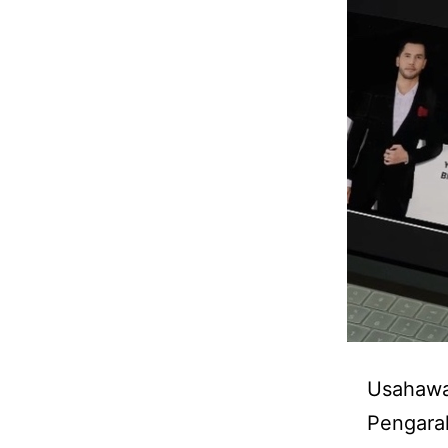
Usahawan
Pengarah