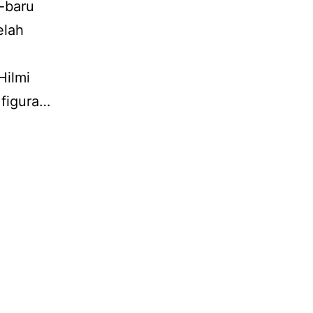
u-baru
elah
Hilmi
 figura…