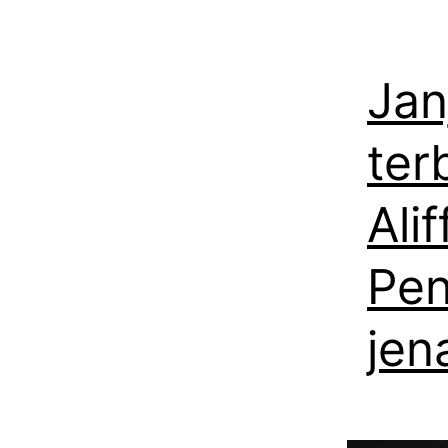
Jan
ter
Ali
Pen
jen