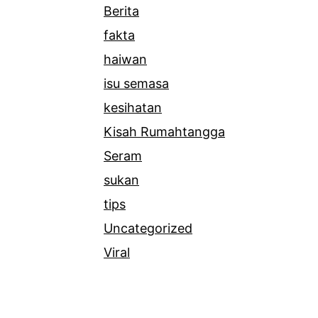
Berita
fakta
haiwan
isu semasa
kesihatan
Kisah Rumahtangga
Seram
sukan
tips
Uncategorized
Viral