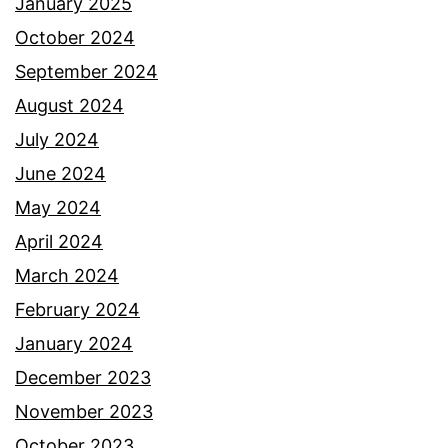
g
January 2025
a
October 2024
n
September 2024
g
August 2024
b
July 2024
i
June 2024
l
May 2024
a
April 2024
a
March 2024
d
February 2024
a
January 2024
y
December 2023
a
November 2023
n
October 2023