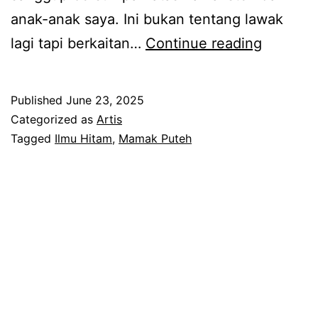
anak-anak saya. Ini bukan tentang lawak
S
lagi tapi berkaitan…
Continue reading
a
n
Published
June 23, 2025
g
Categorized as
Artis
g
Tagged
Ilmu Hitam
,
Mamak Puteh
u
p
b
e
r
s
u