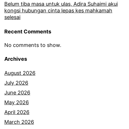
s
Belum tiba masa untuk ulas, Adira Suhaimi akui
kongsi hubungan cinta lepas kes mahkamah
t
selesai
e
Recent Comments
r
i
No comments to show.
d
Archives
a
n
August 2026
a
July 2026
n
June 2026
a
May 2026
k
April 2026
,
March 2026