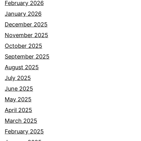
M
February 2026
a
January 2026
m
December 2025
a
November 2025
k
October 2025
P
September 2025
u
August 2025
t
July 2025
e
June 2025
h
May 2025
b
April 2025
e
March 2025
n
February 2025