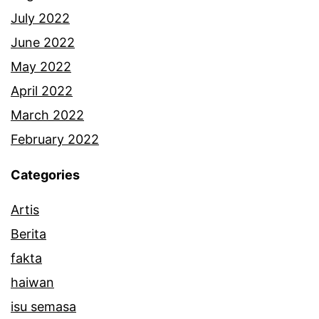
i
July 2022
l
June 2022
m
May 2022
u
April 2022
h
March 2022
i
February 2022
t
Categories
a
Artis
m
Berita
fakta
haiwan
isu semasa