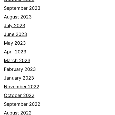
g
September 2023
c
August 2023
a
July 2023
k
June 2023
a
May 2023
p
April 2023
d
March 2023
i
February 2023
a
January 2023
a
November 2022
m
October 2022
a
September 2022
l
August 2022