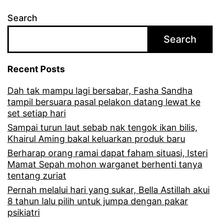
m
Search
p
Search
a
h
Recent Posts
a
Dah tak mampu lagi bersabar, Fasha Sandha
t
tampil bersuara pasal pelakon datang lewat ke
a
set setiap hari
s
Sampai turun laut sebab nak tengok ikan bilis,
Khairul Aming bakal keluarkan produk baru
n
Berharap orang ramai dapat faham situasi, Isteri
a
Mamat Sepah mohon warganet berhenti tanya
tentang zuriat
m
Pernah melalui hari yang sukar, Bella Astillah akui
a
8 tahun lalu pilih untuk jumpa dengan pakar
i
psikiatri