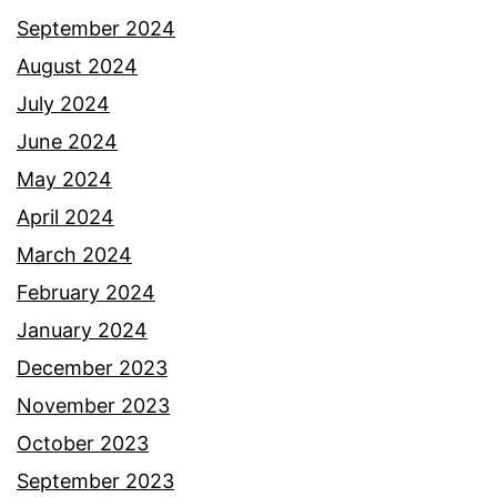
t
September 2024
a
August 2024
p
July 2024
e
June 2024
r
May 2024
g
April 2024
i
March 2024
m
February 2024
e
January 2024
n
December 2023
g
November 2023
h
October 2023
a
September 2023