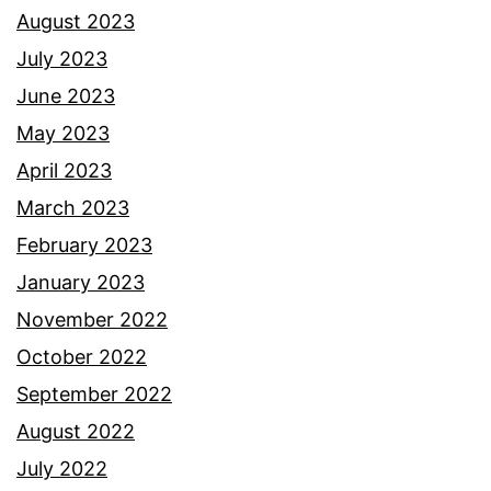
d
August 2023
a
July 2023
p
June 2023
i
May 2023
l
April 2023
l
March 2023
a
February 2023
h
January 2023
i
November 2022
October 2022
September 2022
August 2022
July 2022