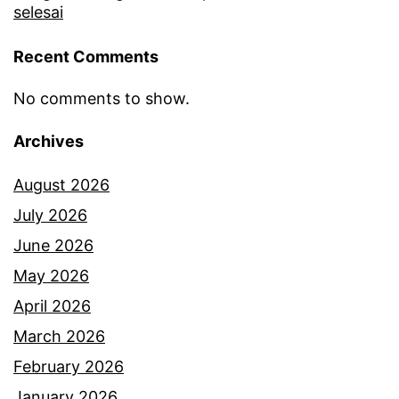
m
selesai
a
Recent Comments
s
m
No comments to show.
e
Archives
n
a
August 2026
n
July 2026
g
June 2026
i
May 2026
s
April 2026
b
March 2026
i
February 2026
l
January 2026