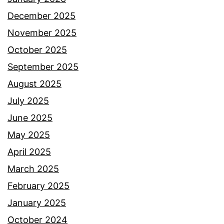
a
December 2025
i
November 2025
s
October 2025
t
September 2025
e
August 2025
r
July 2025
i
June 2025
t
May 2025
e
April 2025
r
March 2025
c
February 2025
i
January 2025
n
October 2024