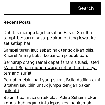
e
Search
r
s
Recent Posts
a
Dah tak mampu lagi bersabar, Fasha Sandha
m
tampil bersuara pasal pelakon datang lewat ke
a
set setiap hari
,
Sampai turun laut sebab nak tengok ikan bilis,
Khairul Aming bakal keluarkan produk baru
w
Berharap orang ramai dapat faham situasi, Isteri
a
Mamat Sepah mohon warganet berhenti tanya
tentang zuriat
r
Pernah melalui hari yang sukar, Bella Astillah akui
g
8 tahun lalu pilih untuk jumpa dengan pakar
a
psikiatri
e
Belum tiba masa untuk ulas, Adira Suhaimi akui
kongsi hubungan cinta lepas kes mahkamah