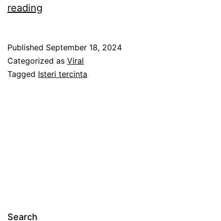
7
reading
2
t
Published
September 18, 2024
a
Categorized as
Viral
h
Tagged
Isteri tercinta
u
n
h
i
d
u
p
b
Search