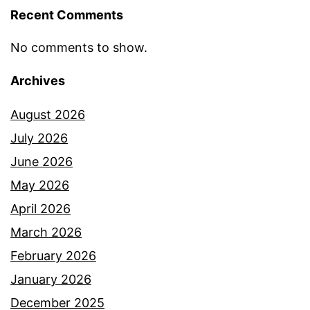
Recent Comments
t
a
No comments to show.
n
Archives
i
n
August 2026
i
July 2026
.
June 2026
I
May 2026
n
April 2026
i
March 2026
5
February 2026
j
January 2026
a
December 2025