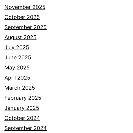
m
November 2025
b
October 2025
a
September 2025
t
August 2025
a
July 2025
n
June 2025
p
May 2025
a
April 2025
l
March 2025
i
February 2025
n
January 2025
g
October 2024
m
September 2024