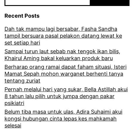
i
k
Recent Posts
s
Dah tak mampu lagi bersabar, Fasha Sandha
u
tampil bersuara pasal pelakon datang lewat ke
n
set setiap hari
g
Sampai turun laut sebab nak tengok ikan bilis,
Khairul Aming bakal keluarkan produk baru
g
Berharap orang ramai dapat faham situasi, Isteri
u
Mamat Sepah mohon warganet berhenti tanya
tentang zuriat
h
Pernah melalui hari yang sukar, Bella Astillah akui
j
8 tahun lalu pilih untuk jumpa dengan pakar
a
psikiatri
m
Belum tiba masa untuk ulas, Adira Suhaimi akui
kongsi hubungan cinta lepas kes mahkamah
b
selesai
a