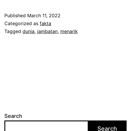
e
n
Published
March 11, 2022
a
Categorized as
fakta
r
Tagged
dunia
,
jambatan
,
menarik
i
k
d
a
n
c
a
n
Search
t
Search