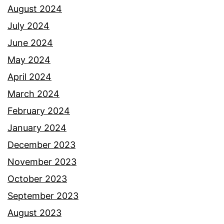
e
August 2024
n
July 2024
a
June 2024
k
May 2024
j
April 2024
u
March 2024
b
February 2024
k
January 2024
a
December 2023
n
November 2023
d
October 2023
i
September 2023
d
August 2023