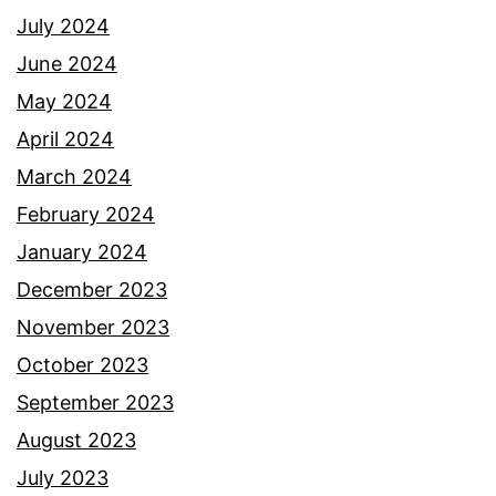
r
July 2024
d
June 2024
i
May 2024
s
April 2024
e
March 2024
b
February 2024
a
January 2024
l
December 2023
i
November 2023
k
October 2023
p
September 2023
e
August 2023
n
July 2023