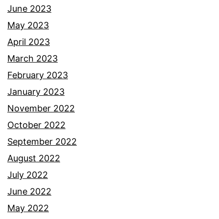
e
June 2023
m
May 2023
u
April 2023
a
March 2023
n
February 2023
r
January 2023
a
November 2022
n
October 2022
g
September 2022
k
August 2022
a
July 2022
a
June 2022
y
May 2022