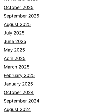
n
October 2025
i
September 2025
k
August 2025
i
July 2025
s
June 2025
a
May 2025
h
April 2025
s
March 2025
e
February 2025
b
January 2025
e
October 2024
n
September 2024
a
August 2024