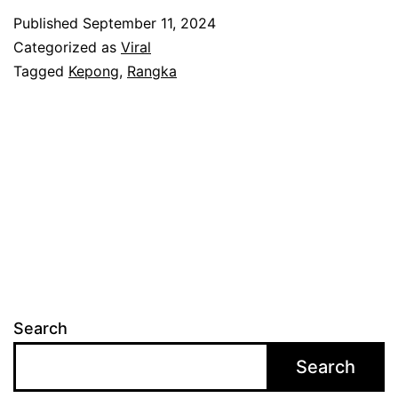
g
Published
September 11, 2024
a
Categorized as
Viral
t
Tagged
Kepong
,
Rangka
k
a
n
a
y
a
h
c
Search
a
Search
r