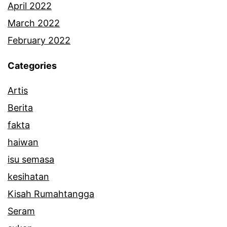
a
April 2022
h
March 2022
d
February 2022
i
Categories
K
Artis
e
Berita
p
fakta
o
haiwan
n
isu semasa
g
kesihatan
Kisah Rumahtangga
Seram