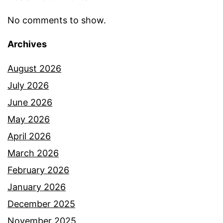
n
e
No comments to show.
s
Archives
i
a
August 2026
,
July 2026
r
June 2026
u
May 2026
p
April 2026
a
March 2026
n
February 2026
y
January 2026
a
December 2025
i
November 2025