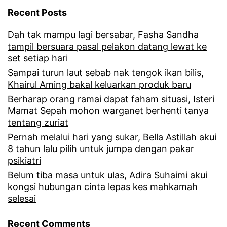
i
Recent Posts
i
Dah tak mampu lagi bersabar, Fasha Sandha
s
tampil bersuara pasal pelakon datang lewat ke
t
set setiap hari
e
Sampai turun laut sebab nak tengok ikan bilis,
Khairul Aming bakal keluarkan produk baru
r
Berharap orang ramai dapat faham situasi, Isteri
i
Mamat Sepah mohon warganet berhenti tanya
tentang zuriat
d
Pernah melalui hari yang sukar, Bella Astillah akui
i
8 tahun lalu pilih untuk jumpa dengan pakar
I
psikiatri
n
Belum tiba masa untuk ulas, Adira Suhaimi akui
kongsi hubungan cinta lepas kes mahkamah
d
selesai
o
Recent Comments