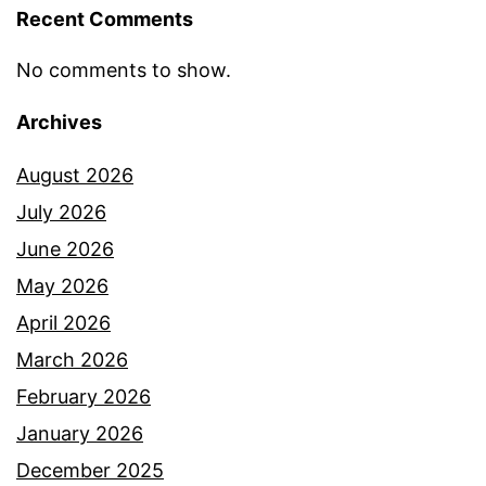
Recent Comments
u
p
No comments to show.
a
Archives
n
y
August 2026
a
July 2026
k
June 2026
i
May 2026
n
April 2026
g
March 2026
c
February 2026
o
January 2026
b
December 2025