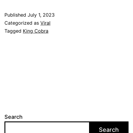
n
g
Published
July 1, 2023
a
Categorized as
Viral
t
Tagged
King Cobra
k
a
n
u
l
a
r
s
Search
e
Search
n