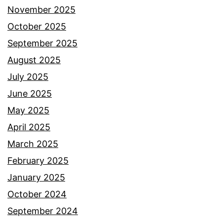
r
November 2025
a
October 2025
y
September 2025
a
August 2025
n
July 2025
g
June 2025
m
May 2025
a
April 2025
s
March 2025
u
February 2025
k
January 2025
d
October 2024
a
September 2024