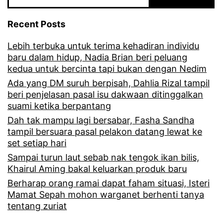
d
Recent Posts
u
Lebih terbuka untuk terima kehadiran individu
k
baru dalam hidup, Nadia Brian beri peluang
,
kedua untuk bercinta tapi bukan dengan Nedim
t
Ada yang DM suruh berpisah, Dahlia Rizal tampil
beri penjelasan pasal isu dakwaan ditinggalkan
e
suami ketika berpantang
r
Dah tak mampu lagi bersabar, Fasha Sandha
tampil bersuara pasal pelakon datang lewat ke
k
set setiap hari
e
Sampai turun laut sebab nak tengok ikan bilis,
j
Khairul Aming bakal keluarkan produk baru
u
Berharap orang ramai dapat faham situasi, Isteri
Mamat Sepah mohon warganet berhenti tanya
t
tentang zuriat
r