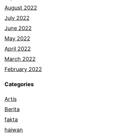
k
August 2022
e
July 2022
s
June 2022
d
May 2022
i
April 2022
M
March 2022
a
February 2022
h
Categories
k
Artis
a
Berita
m
fakta
a
haiwan
h