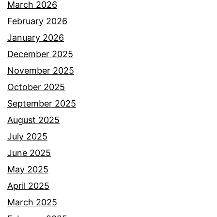
n
March 2026
R
February 2026
a
January 2026
y
December 2025
y
November 2025
a
October 2025
n
September 2025
r
August 2025
a
July 2025
y
June 2025
u
May 2025
d
April 2025
a
March 2025