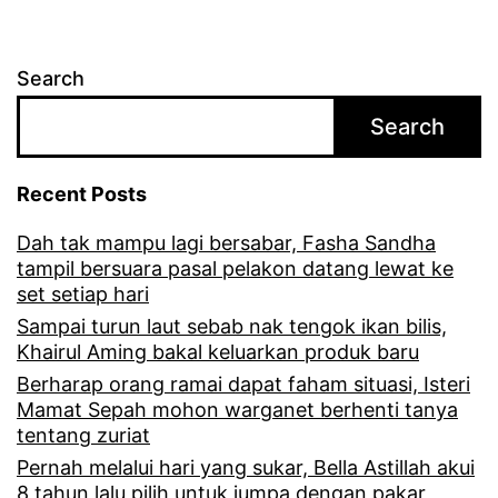
r
a
Search
t
Search
u
s
Recent Posts
a
Dah tak mampu lagi bersabar, Fasha Sandha
n
tampil bersuara pasal pelakon datang lewat ke
r
set setiap hari
i
Sampai turun laut sebab nak tengok ikan bilis,
Khairul Aming bakal keluarkan produk baru
b
Berharap orang ramai dapat faham situasi, Isteri
u
Mamat Sepah mohon warganet berhenti tanya
tentang zuriat
r
Pernah melalui hari yang sukar, Bella Astillah akui
i
8 tahun lalu pilih untuk jumpa dengan pakar