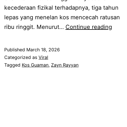
kecederaan fizikal terhadapnya, tiga tahun
lepas yang menelan kos mencecah ratusan
K
ribu ringgit. Menurut…
Continue reading
o
s
Published
March 18, 2026
m
Categorized as
Viral
e
Tagged
Kos Guaman
,
Zayn Rayyan
n
c
e
c
a
h