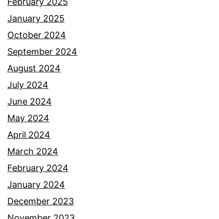
n
February 2025
a
January 2025
u
October 2024
n
September 2024
t
August 2024
u
July 2024
k
June 2024
t
May 2024
a
April 2024
m
March 2024
p
February 2024
u
January 2024
n
December 2023
g
November 2023