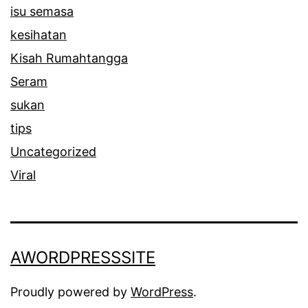
isu semasa
T
kesihatan
i
Kisah Rumahtangga
n
Seram
g
sukan
g
tips
i
Uncategorized
Viral
AWORDPRESSSITE
Proudly powered by
WordPress
.