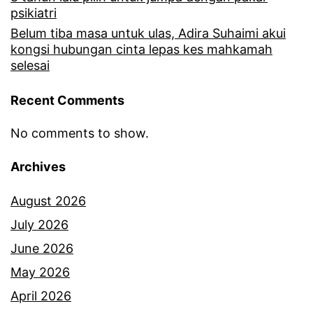
n
psikiatri
g
Belum tiba masa untuk ulas, Adira Suhaimi akui
kongsi hubungan cinta lepas kes mahkamah
g
selesai
i
Recent Comments
t
,
No comments to show.
B
Archives
a
p
August 2026
a
July 2026
Z
June 2026
a
May 2026
y
April 2026