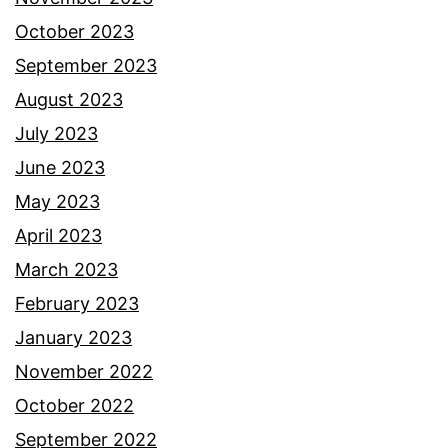
k
October 2023
o
September 2023
s
August 2023
g
July 2023
u
June 2023
a
May 2023
m
April 2023
a
March 2023
n
February 2023
b
January 2023
a
November 2022
g
October 2022
i
September 2022