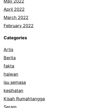
o
May 2022
s
April 2022
i
March 2022
a
February 2022
l
Categories
Artis
Berita
fakta
haiwan
isu semasa
kesihatan
Kisah Rumahtangga
Seram