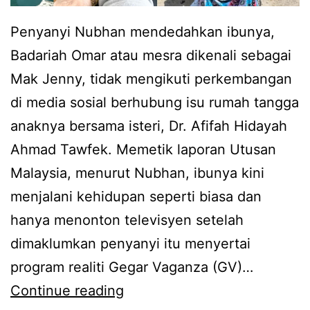
k
Penyanyi Nubhan mendedahkan ibunya,
p
Badariah Omar atau mesra dikenali sebagai
e
Mak Jenny, tidak mengikuti perkembangan
r
di media sosial berhubung isu rumah tangga
n
anaknya bersama isteri, Dr. Afifah Hidayah
a
Ahmad Tawfek. Memetik laporan Utusan
h
Malaysia, menurut Nubhan, ibunya kini
p
menjalani kehidupan seperti biasa dan
u
hanya menonton televisyen setelah
t
dimaklumkan penyanyi itu menyertai
u
program realiti Gegar Vaganza (GV)…
s
T
Continue reading
,