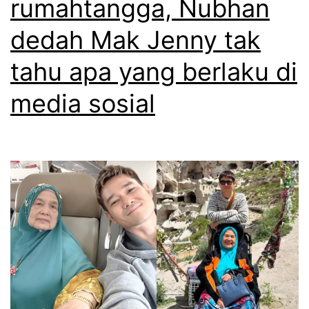
rumahtangga, Nubhan
a
dedah Mak Jenny tak
n
m
tahu apa yang berlaku di
a
media sosial
k
m
e
r
t
u
a
t
a