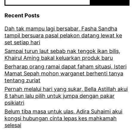
s
a
e
Recent Posts
l
d
Dah tak mampu lagi bersabar, Fasha Sandha
i
i
tampil bersuara pasal pelakon datang lewat ke
s
h
set setiap hari
u
Sampai turun laut sebab nak tengok ikan bilis,
l
Khairul Aming bakal keluarkan produk baru
r
e
Berharap orang ramai dapat faham situasi, Isteri
u
p
Mamat Sepah mohon warganet berhenti tanya
tentang zuriat
m
a
Pernah melalui hari yang sukar, Bella Astillah akui
a
s
8 tahun lalu pilih untuk jumpa dengan pakar
h
d
psikiatri
t
Belum tiba masa untuk ulas, Adira Suhaimi akui
a
kongsi hubungan cinta lepas kes mahkamah
a
p
selesai
n
a