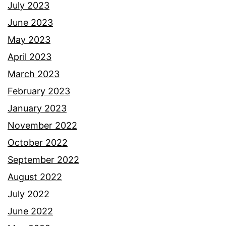
r
July 2023
l
June 2023
a
May 2023
k
April 2023
u
March 2023
d
February 2023
i
January 2023
m
November 2022
e
October 2022
d
September 2022
i
August 2022
a
July 2022
s
June 2022