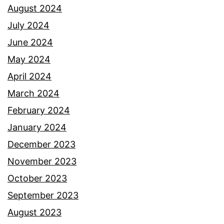
t
August 2024
n
a
July 2024
n
h
June 2024
y
u
May 2024
a
April 2024
p
March 2024
a
February 2024
y
January 2024
a
December 2023
n
November 2023
g
October 2023
b
September 2023
e
August 2023