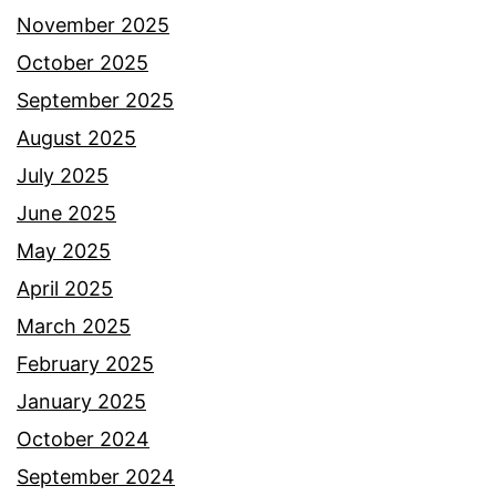
a
November 2025
e
h
October 2025
s
M
September 2025
i
a
August 2025
h
k
July 2025
a
J
June 2025
t
e
May 2025
a
n
April 2025
n
n
March 2025
M
y
February 2025
a
t
January 2025
k
a
October 2024
J
k
September 2024
e