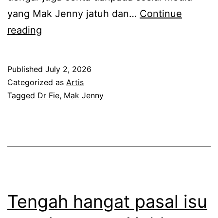
yang Mak Jenny jatuh dan…
Continue
H
reading
u
b
Published
July 2, 2026
u
Categorized as
Artis
n
Tagged
Dr Fie
,
Mak Jenny
g
a
n
d
e
n
Tengah hangat pasal isu
g