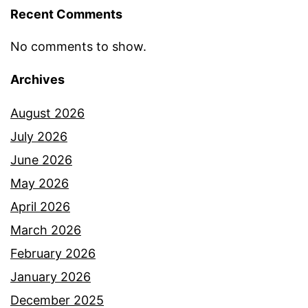
Recent Comments
g
t
g
t
No comments to show.
a
a
Archives
,
h
N
August 2026
u
u
July 2026
k
b
June 2026
e
h
May 2026
a
a
April 2026
d
n
March 2026
a
d
February 2026
a
e
January 2026
n
d
December 2025
k