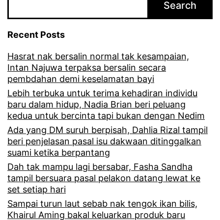
Search
r
k
Recent Posts
o
Hasrat nak bersalin normal tak kesampaian,
m
Intan Najuwa terpaksa bersalin secara
u
pembdahan demi keselamatan bayi
n
Lebih terbuka untuk terima kehadiran individu
baru dalam hidup, Nadia Brian beri peluang
i
kedua untuk bercinta tapi bukan dengan Nedim
k
Ada yang DM suruh berpisah, Dahlia Rizal tampil
beri penjelasan pasal isu dakwaan ditinggalkan
a
suami ketika berpantang
s
Dah tak mampu lagi bersabar, Fasha Sandha
i
tampil bersuara pasal pelakon datang lewat ke
set setiap hari
d
Sampai turun laut sebab nak tengok ikan bilis,
a
Khairul Aming bakal keluarkan produk baru