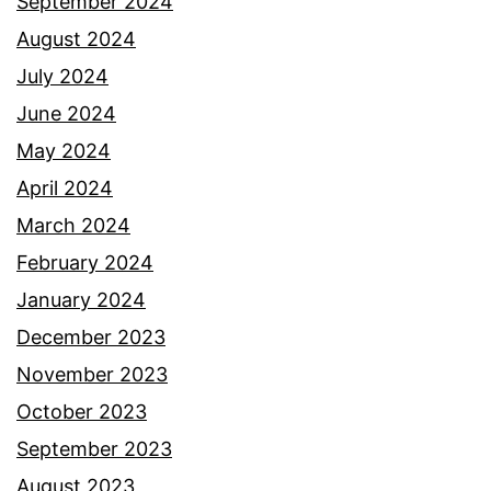
e
September 2024
m
August 2024
b
July 2024
u
June 2024
k
May 2024
a
April 2024
r
March 2024
u
February 2024
a
January 2024
n
December 2023
g
November 2023
d
October 2023
a
September 2023
l
August 2023