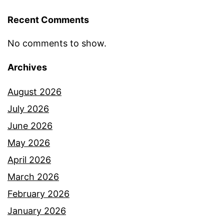
l
Recent Comments
a
m
No comments to show.
p
Archives
e
l
August 2026
b
July 2026
a
June 2026
g
May 2026
a
April 2026
i
March 2026
b
February 2026
a
January 2026