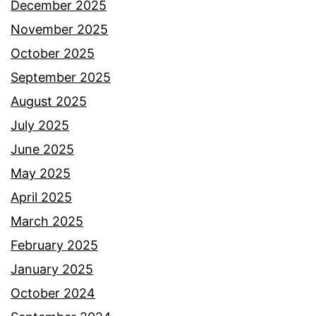
h
December 2025
a
November 2025
s
October 2025
a
September 2025
t
August 2025
e
July 2025
r
June 2025
n
May 2025
y
April 2025
a
March 2025
t
February 2025
a
January 2025
m
October 2024