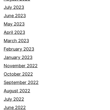
a
July 2023
m
June 2023
p
May 2023
e
April 2023
l
March 2023
b
February 2023
a
January 2023
g
November 2022
a
October 2022
i
September 2022
a
August 2022
s
July 2022
p
June 2022