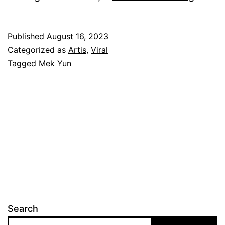
e
k
Published
August 16, 2023
Y
Categorized as
Artis
,
Viral
u
Tagged
Mek Yun
n
,
P
e
t
a
h
b
Search
e