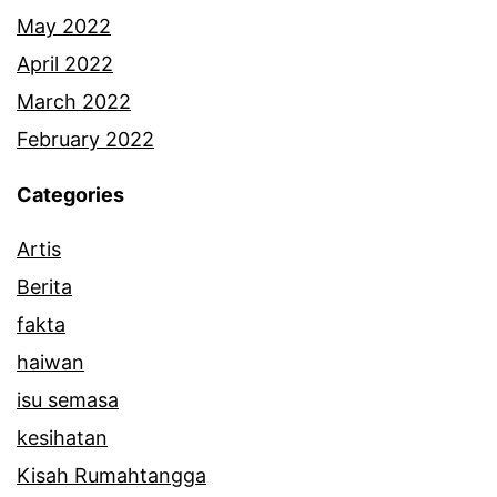
e
May 2022
k
April 2022
March 2022
February 2022
Categories
Artis
Berita
fakta
haiwan
isu semasa
kesihatan
Kisah Rumahtangga