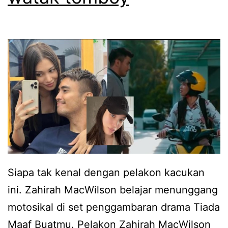
g
g
m
p
o
e
t
n
o
y
s
o
i
k
k
o
a
n
l
g
Siapa tak kenal dengan pelakon kacukan
,
M
ini. Zahirah MacWilson belajar menunggang
a
a
motosikal di set penggambaran drama Tiada
m
l
Maaf Buatmu. Pelakon Zahirah MacWilson