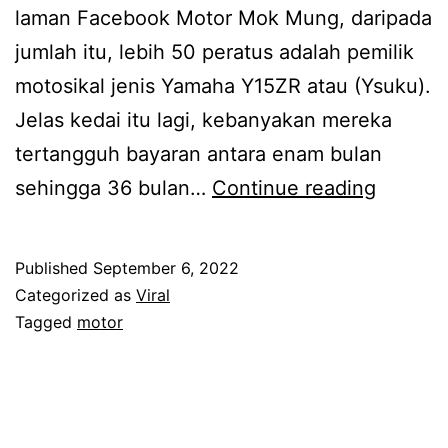
d
laman Facebook Motor Mok Mung, daripada
s
i
jumlah itu, lebih 50 peratus adalah pemilik
e
r
motosikal jenis Yamaha Y15ZR atau (Ysuku).
b
i
Jelas kedai itu lagi, kebanyakan mereka
a
t
tertangguh bayaran antara enam bulan
l
u
K
sehingga 36 bulan…
Continue reading
i
n
e
k
g
d
Published
September 6, 2022
a
g
a
Categorized as
Viral
b
a
i
Tagged
motor
g
n
b
r
g
o
a
m
n
m