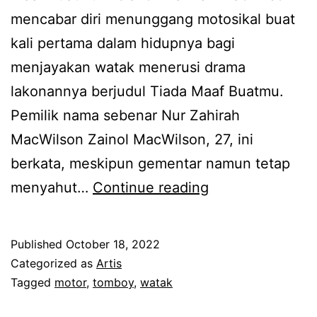
b
a
mencabar diri menunggang motosikal buat
i
y
kali pertama dalam hidupnya bagi
k
s
menjayakan watak menerusi drama
m
i
lakonannya berjudul Tiada Maaf Buatmu.
a
a
Pemilik nama sebenar Nur Zahirah
s
m
MacWilson Zainol MacWilson, 27, ini
a
e
berkata, meskipun gementar namun tetap
4
n
R
menyahut…
Continue reading
5
a
u
h
n
p
Published
October 18, 2022
a
g
a
Categorized as
Artis
r
i
n
Tagged
motor
,
tomboy
,
watak
i
s
y