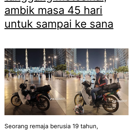
w
ambik masa 45 hari
a
untuk sampai ke sana
t
a
n
i
b
u
p
u
n
y
a
Seorang remaja berusia 19 tahun,