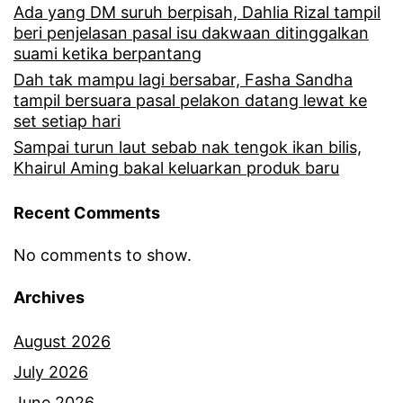
i
Ada yang DM suruh berpisah, Dahlia Rizal tampil
y
beri penjelasan pasal isu dakwaan ditinggalkan
n
suami ketika berpantang
a
a
Dah tak mampu lagi bersabar, Fasha Sandha
k
m
tampil bersuara pasal pelakon datang lewat ke
a
set setiap hari
a
Sampai turun laut sebab nak tengok ikan bilis,
n
y
Khairul Aming bakal keluarkan produk baru
w
a
a
Recent Comments
n
t
g
No comments to show.
a
t
Archives
k
a
,
k
August 2026
Z
b
July 2026
a
u
June 2026