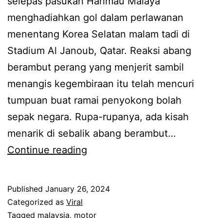
selepas pasukan Harimau Malaya
g
t
menghadiahkan gol dalam perlawanan
b
i
menentang Korea Selatan malam tadi di
a
b
Stadium Al Janoub, Qatar. Reaksi abang
r
a
berambut perang yang menjerit sambil
u
d
menangis kegembiraan itu telah mencuri
d
i
tumpuan buat ramai penyokong bolah
i
M
sepak negara. Rupa-rupanya, ada kisah
a
a
menarik di sebalik abang berambut…
b
d
T
Continue reading
e
i
u
l
n
l
Published
January 26, 2024
i
a
a
Categorized as
Viral
h
r
Tagged
malaysia
,
motor