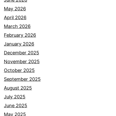
h
a
May 2026
i
t
April 2026
r
b
March 2026
a
a
February 2026
h
y
January 2026
a
a
December 2025
k
r
November 2025
u
a
October 2025
i
n
September 2025
s
m
August 2025
u
o
July 2025
k
t
June 2025
a
o
May 2025