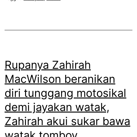
d
r
e
a
n
k
g
a
a
m
n
a
Rupanya Zahirah
t
n
MacWilson beranikan
u
s
n
diri tunggang motosikal
e
g
o
demi jayakan watak,
g
r
Zahirah akui sukar bawa
a
a
n
watak tomboy
n