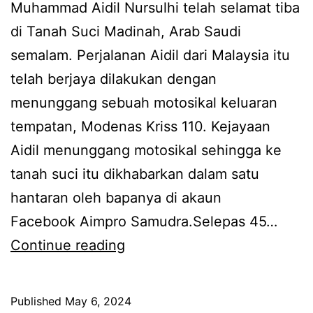
p
Muhammad Aidil Nursulhi telah selamat tiba
a
di Tanah Suci Madinah, Arab Saudi
s
semalam. Perjalanan Aidil dari Malaysia itu
a
telah berjaya dilakukan dengan
l
menunggang sebuah motosikal keluaran
,
tempatan, Modenas Kriss 110. Kejayaan
r
Aidil menunggang motosikal sehingga ke
i
tanah suci itu dikhabarkan dalam satu
d
hantaran oleh bapanya di akaun
e
Facebook Aimpro Samudra.Selepas 45…
r
R
Continue reading
s
e
a
m
Published
May 6, 2024
n