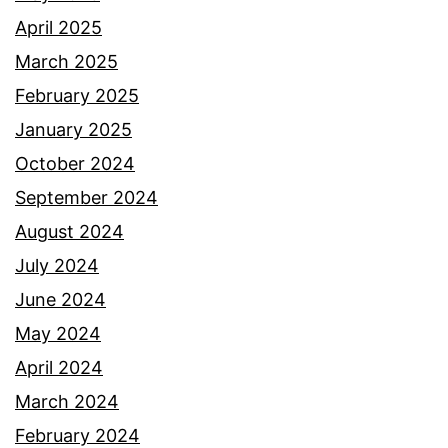
r
r
April 2025
b
,
March 2025
a
s
February 2025
w
e
January 2025
a
k
October 2024
w
a
September 2024
a
l
August 2024
t
i
July 2024
a
r
June 2024
k
a
May 2024
t
m
April 2024
o
a
March 2024
m
i
February 2024