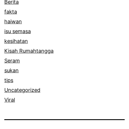
Berita
a
fakta
n
haiwan
g
isu semasa
r
kesihatan
a
Kisah Rumahtangga
m
Seram
a
sukan
i
tips
t
Uncategorized
a
Viral
k
b
a