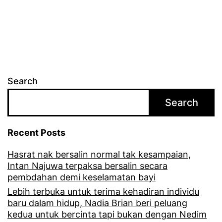
o
g
b
t
k
u
o
a
t
s
r
p
i
k
e
Search
k
a
r
a
Search
n
a
l
s
n
Recent Posts
d
e
g
e
Hasrat nak bersalin normal tak kesampaian,
n
t
Intan Najuwa terpaksa bersalin secara
m
a
pembdahan demi keselamatan bayi
u
i
r
Lebih terbuka untuk terima kehadiran individu
j
baru dalam hidup, Nadia Brian beri peluang
a
kedua untuk bercinta tapi bukan dengan Nedim
a