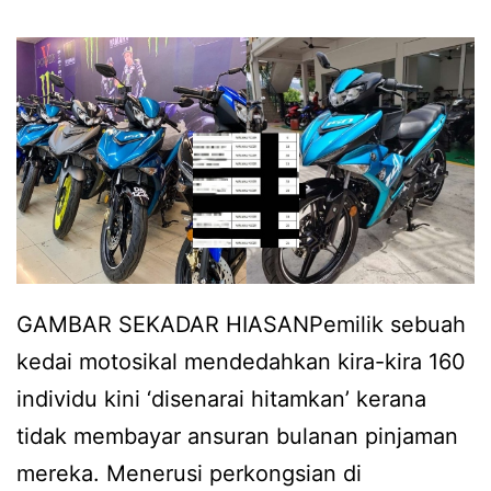
a
l
a
n
s
n
y
o
a
a
n
a
b
d
e
a
r
k
a
i
n
GAMBAR SEKADAR HIASANPemilik sebuah
s
i
kedai motosikal mendedahkan kira-kira 160
a
k
individu kini ‘disenarai hitamkan’ kerana
h
a
tidak membayar ansuran bulanan pinjaman
d
n
mereka. Menerusi perkongsian di
i