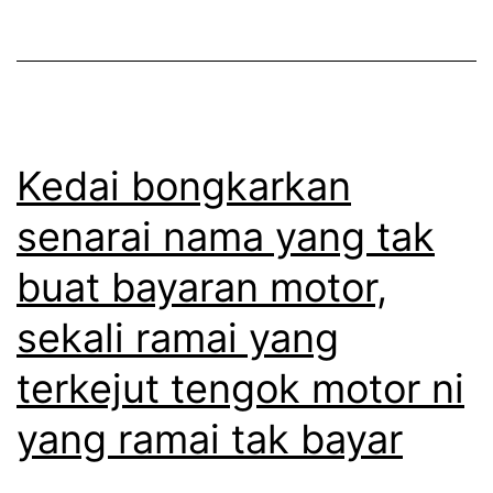
u
,
a
n
t
Z
t
a
a
u
k
h
k
s
i
Kedai bongkarkan
s
a
r
senarai nama yang tak
a
n
a
m
g
buat bayaran motor,
h
p
k
M
sekali ramai yang
a
a
a
i
terkejut tengok motor ni
r
c
k
u
yang ramai tak bayar
W
e
p
i
s