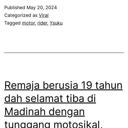
k
Published
May 20, 2024
t
Categorized as
Viral
a
Tagged
motor
,
rider
,
Ysuku
m
p
u
n
g
k
Remaja berusia 19 tahun
o
dah selamat tiba di
s
Madinah dengan
r
a
tunggang motosikal,