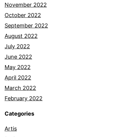
e
November 2022
n
October 2022
g
September 2022
o
August 2022
k
July 2022
m
June 2022
o
May 2022
t
April 2022
o
March 2022
r
February 2022
n
Categories
i
Artis
y