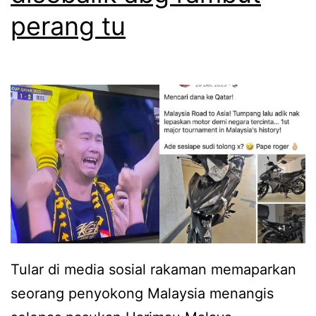
m
perang tu
h
o
u
t
n
o
d
r
a
y
h
s
s
u
e
k
l
u
a
y
m
Tular di media sosial rakaman memaparkan
a
a
seorang penyokong Malaysia menangis
n
t