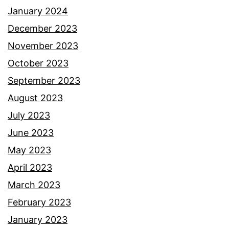
b
y
January 2024
o
a
December 2023
y
n
November 2023
g
October 2023
t
September 2023
e
August 2023
r
July 2023
k
June 2023
e
May 2023
j
April 2023
u
March 2023
t
February 2023
t
January 2023