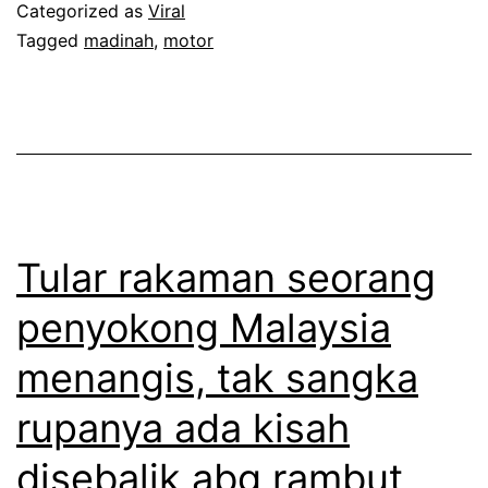
a
Categorized as
Viral
g
j
Tagged
madinah
,
motor
g
a
u
b
p
e
k
r
o
u
r
s
Tular rakaman seorang
b
i
penyokong Malaysia
a
a
n
menangis, tak sangka
1
k
9
rupanya ada kisah
a
t
disebalik abg rambut
n
a