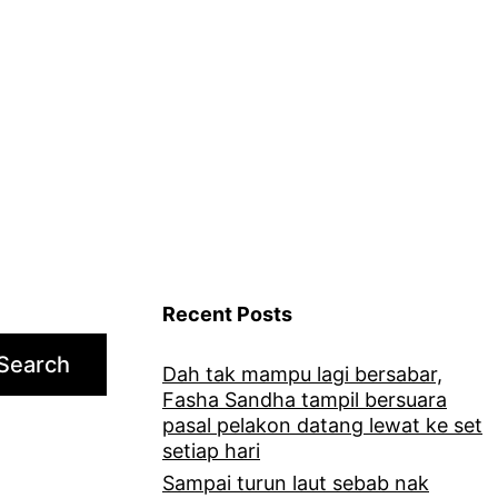
secara
berbahaya,
alasan
bawa
cepat
sebab
takut
gading
korban
Recent Posts
rosak
Search
Dah tak mampu lagi bersabar,
Fasha Sandha tampil bersuara
pasal pelakon datang lewat ke set
setiap hari
Sampai turun laut sebab nak