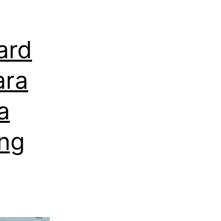
ard
ara
a
ing