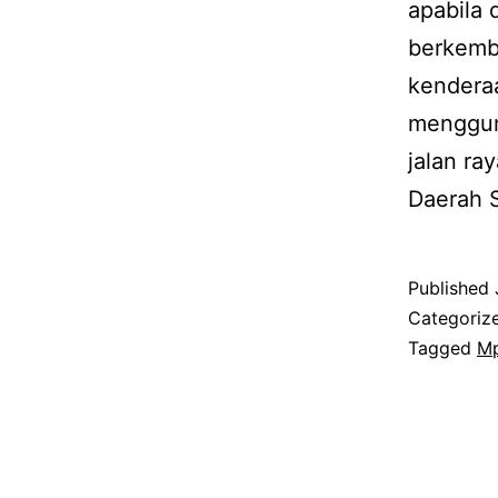
apabila 
berkemba
kendera
mengguna
jalan ra
Daerah 
Published
Categoriz
Tagged
Mp