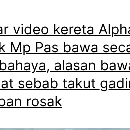
ar video kereta Alph
ik Mp Pas bawa sec
bahaya, alasan baw
at sebab takut gad
ban rosak