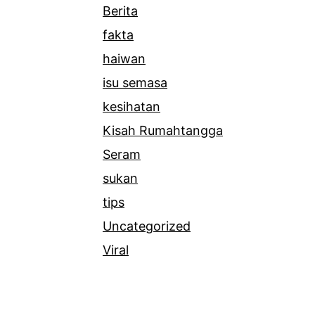
Berita
fakta
haiwan
isu semasa
kesihatan
Kisah Rumahtangga
Seram
sukan
tips
Uncategorized
Viral