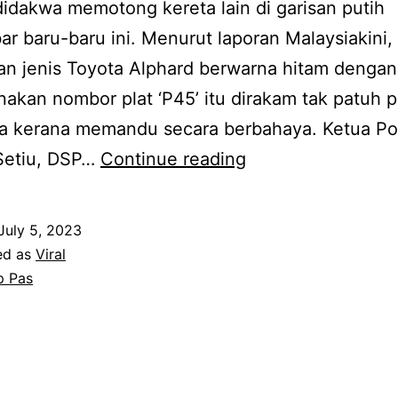
didakwa memotong kereta lain di garisan putih
r baru-baru ini. Menurut laporan Malaysiakini,
an jenis Toyota Alphard berwarna hitam dengan
kan nombor plat ‘P45’ itu dirakam tak patuh p
ya kerana memandu secara berbahaya. Ketua Po
Tular
Setiu, DSP…
Continue reading
video
kereta
July 5, 2023
Alphard
ed as
Viral
milik
 Pas
Mp
Pas
bawa