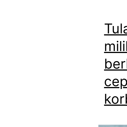
Tul
mil
ber
cep
kor