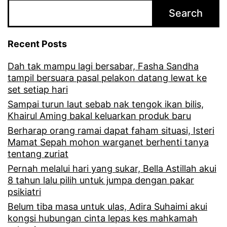
d
Search
i
b
Recent Posts
e
Dah tak mampu lagi bersabar, Fasha Sandha
n
tampil bersuara pasal pelakon datang lewat ke
a
set setiap hari
r
Sampai turun laut sebab nak tengok ikan bilis,
Khairul Aming bakal keluarkan produk baru
k
Berharap orang ramai dapat faham situasi, Isteri
a
Mamat Sepah mohon warganet berhenti tanya
tentang zuriat
n
Pernah melalui hari yang sukar, Bella Astillah akui
t
8 tahun lalu pilih untuk jumpa dengan pakar
e
psikiatri
m
Belum tiba masa untuk ulas, Adira Suhaimi akui
kongsi hubungan cinta lepas kes mahkamah
a