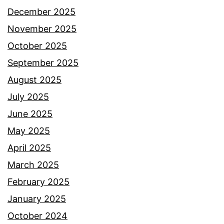
i
December 2025
n
November 2025
.
October 2025
I
September 2025
n
August 2025
i
July 2025
S
June 2025
O
May 2025
P
April 2025
y
March 2025
a
February 2025
n
January 2025
g
October 2024