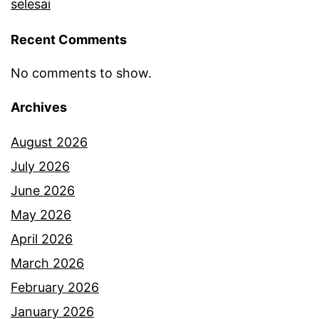
selesai
n
Recent Comments
i
s
No comments to show.
t
Archives
e
r
August 2026
i
July 2026
b
June 2026
e
May 2026
r
April 2026
s
March 2026
a
February 2026
l
January 2026