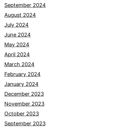
t
September 2024
e
August 2024
l
July 2024
a
June 2024
h
May 2024
K
April 2024
K
March 2024
M
February 2024
s
January 2024
e
December 2023
d
November 2023
i
October 2023
a
September 2023