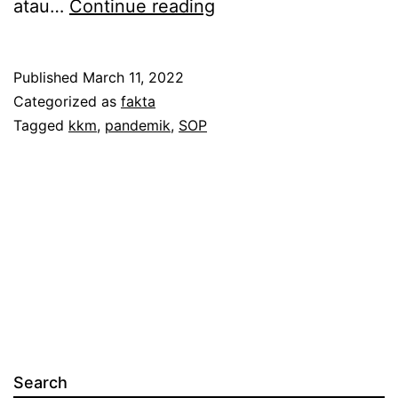
A
atau…
Continue reading
k
h
Published
March 11, 2022
i
Categorized as
fakta
r
Tagged
kkm
,
pandemik
,
SOP
n
y
a
s
u
a
m
i
Search