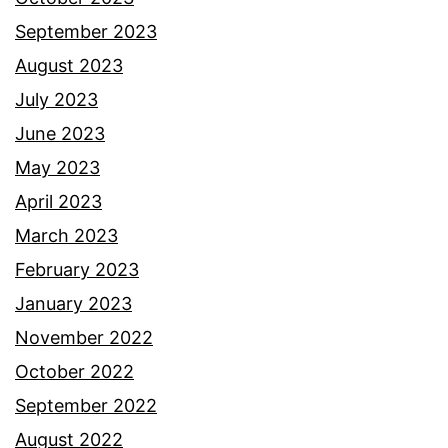
r
September 2023
k
August 2023
e
July 2023
n
June 2023
a
May 2023
s
April 2023
a
March 2023
n
February 2023
t
January 2023
a
November 2022
u
October 2022
a
September 2022
n
August 2022