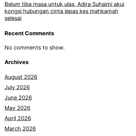
m
Belum tiba masa untuk ulas, Adira Suhaimi akui
kongsi hubungan cinta lepas kes mahkamah
a
selesai
k
Recent Comments
a
n
No comments to show.
m
Archives
a
k
August 2026
a
July 2026
n
June 2026
a
May 2026
n
April 2026
y
March 2026