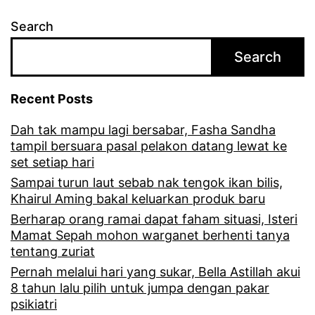
n
Search
g
Search
d
a
Recent Posts
n
Dah tak mampu lagi bersabar, Fasha Sandha
t
tampil bersuara pasal pelakon datang lewat ke
a
set setiap hari
k
Sampai turun laut sebab nak tengok ikan bilis,
Khairul Aming bakal keluarkan produk baru
b
Berharap orang ramai dapat faham situasi, Isteri
o
Mamat Sepah mohon warganet berhenti tanya
tentang zuriat
l
Pernah melalui hari yang sukar, Bella Astillah akui
e
8 tahun lalu pilih untuk jumpa dengan pakar
h
psikiatri