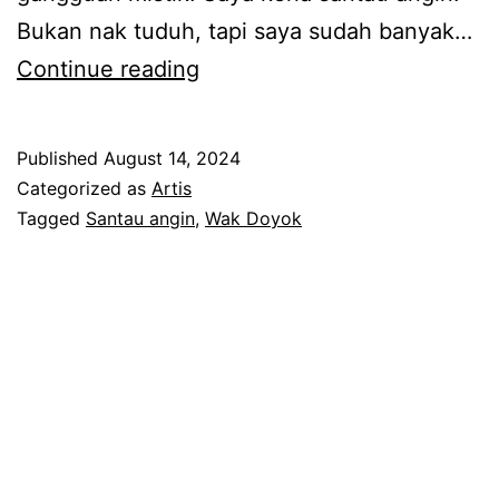
Bukan nak tuduh, tapi saya sudah banyak…
K
Continue reading
e
n
Published
August 14, 2024
a
Categorized as
Artis
b
Tagged
Santau angin
,
Wak Doyok
e
r
p
a
n
t
a