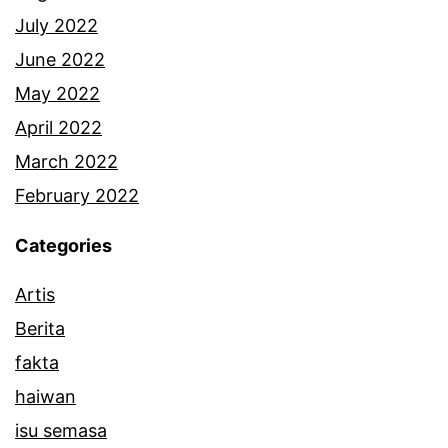
g
July 2022
i
June 2022
n
May 2022
April 2022
March 2022
February 2022
Categories
Artis
Berita
fakta
haiwan
isu semasa