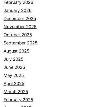
a
February 2026
n
January 2026
g
December 2025
b
November 2025
e
October 2025
r
September 2025
c
August 2025
u
July 2025
c
June 2025
u
May 2025
k
April 2025
,
March 2025
W
February 2025