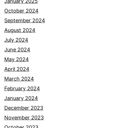
a
January 2025
k
October 2024
D
September 2024
o
August 2024
y
July 2024
o
June 2024
k
May 2024
d
April 2024
e
March 2024
d
February 2024
a
January 2024
h
December 2023
t
November 2023
e
October 2023