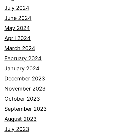
h
July 2024
a
June 2024
t
May 2024
i
April 2024
d
March 2024
e
February 2024
n
January 2024
g
December 2023
a
November 2023
n
October 2023
p
September 2023
e
August 2023
r
July 2023