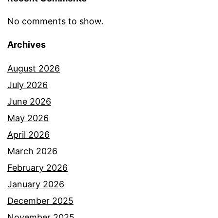
r
r
i
i
No comments to show.
f
f
Archives
a
a
h
August 2026
h
Z
July 2026
Z
a
June 2026
a
r
May 2026
r
i
April 2026
i
n
March 2026
n
a
February 2026
a
a
January 2026
k
December 2025
u
November 2025