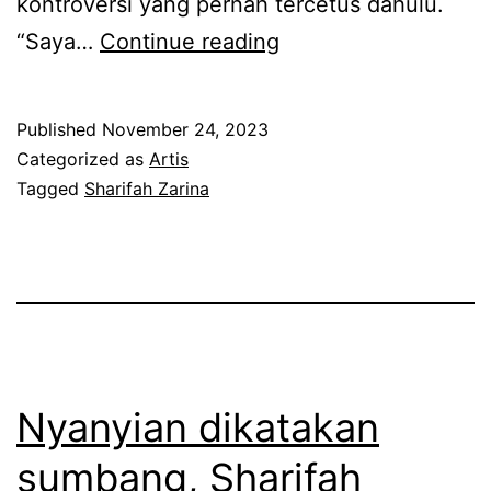
kontroversi yang pernah tercetus dahulu.
T
“Saya…
Continue reading
e
r
Published
November 24, 2023
u
Categorized as
Artis
k
Tagged
Sharifah Zarina
k
e
n
a
k
r
Nyanyian dikatakan
i
sumbang, Sharifah
t