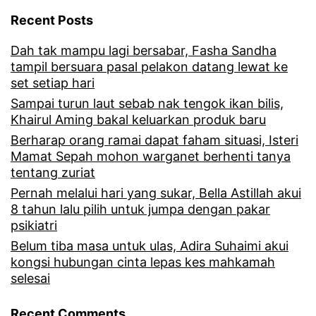
a
g
Recent Posts
n
s
Dah tak mampu lagi bersabar, Fasha Sandha
s
r
tampil bersuara pasal pelakon datang lewat ke
u
a
set setiap hari
m
Sampai turun laut sebab nak tengok ikan bilis,
n
Khairul Aming bakal keluarkan produk baru
b
g
Berharap orang ramai dapat faham situasi, Isteri
a
a
Mamat Sepah mohon warganet berhenti tanya
tentang zuriat
n
n
Pernah melalui hari yang sukar, Bella Astillah akui
g
a
8 tahun lalu pilih untuk jumpa dengan pakar
,
k
psikiatri
S
Belum tiba masa untuk ulas, Adira Suhaimi akui
S
kongsi hubungan cinta lepas kes mahkamah
h
h
selesai
a
a
Recent Comments