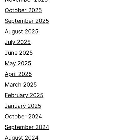
i
October 2025
t
September 2025
e
August 2025
t
July 2025
a
June 2025
p
May 2025
b
April 2025
e
March 2025
r
February 2025
p
January 2025
u
October 2024
a
September 2024
s
August 2024