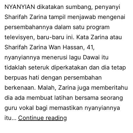
NYANYIAN dikatakan sumbang, penyanyi
y
Sharifah Zarina tampil menjawab mengenai
i
persembahannya dalam satu program
s
televisyen, baru-baru ini. Kata Zarina atau
u
Sharifah Zarina Wan Hassan, 41,
m
nyanyiannya menerusi lagu Dawai itu
b
tidaklah seteruk diperkatakan dan dia tetap
a
berpuas hati dengan persembahan
n
berkenaan. Malah, Zarina juga memberitahu
g
dia ada membuat latihan bersama seorang
,
guru vokal bagi memastikan nyanyiannya
t
N
itu…
Continue reading
a
y
p