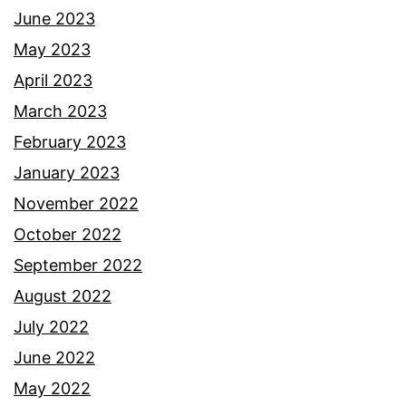
s
June 2023
e
May 2023
m
April 2023
b
March 2023
a
February 2023
h
January 2023
a
November 2022
n
October 2022
d
September 2022
i
August 2022
a
July 2022
June 2022
May 2022