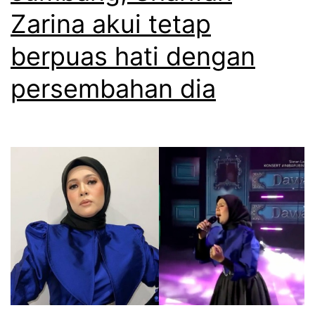
Zarina akui tetap
i
k
berpuas hati dengan
s
persembahan dia
e
b
a
b
m
e
n
y
a
n