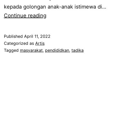
kepada golongan anak-anak istimewa di…
B
Continue reading
a
l
Published
April 11, 2022
a
Categorized as
Artis
s
Tagged
masyarakat
,
pendididkan
,
tadika
j
a
s
a
t
e
m