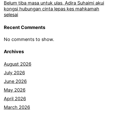
h
Belum tiba masa untuk ulas, Adira Suhaimi akui
kongsi hubungan cinta lepas kes mahkamah
m
selesai
a
Recent Comments
d
I
No comments to show.
d
Archives
h
a
August 2026
m
July 2026
b
June 2026
u
May 2026
k
April 2026
a
March 2026