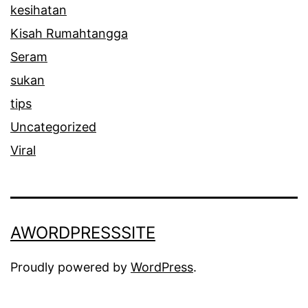
kesihatan
m
Kisah Rumahtangga
p
Seram
a
sukan
n
tips
g
Uncategorized
Viral
AWORDPRESSSITE
Proudly powered by
WordPress
.