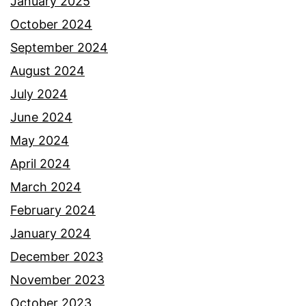
a
January 2025
k
October 2024
a
September 2024
n
August 2024
k
July 2024
h
June 2024
i
May 2024
d
April 2024
m
March 2024
a
February 2024
t
January 2024
p
December 2023
e
November 2023
n
October 2023