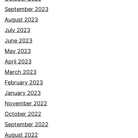
d
September 2023
i
August 2023
d
July 2023
i
June 2023
k
May 2023
a
April 2023
n
March 2023
k
February 2023
h
January 2023
a
November 2022
s
October 2022
b
September 2022
u
August 2022