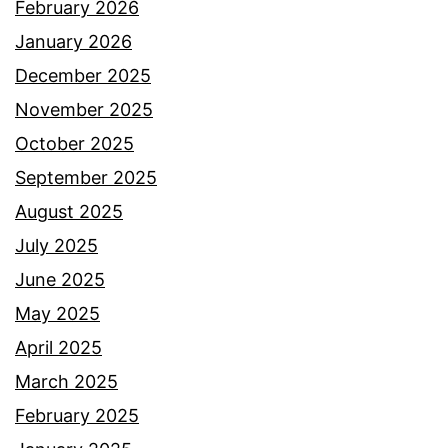
t
February 2026
a
January 2026
d
December 2025
i
November 2025
k
October 2025
a
September 2025
d
August 2025
a
July 2025
n
June 2025
s
May 2025
e
April 2025
d
March 2025
i
February 2025