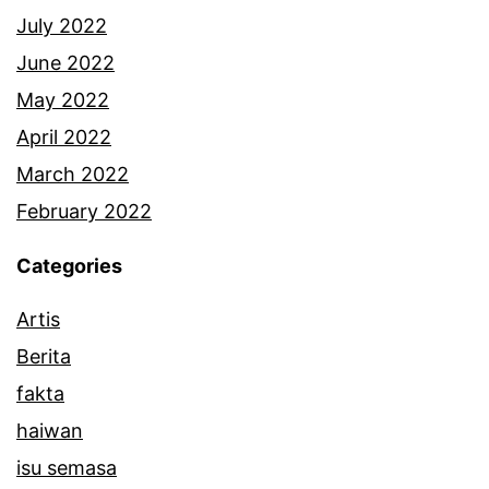
a
July 2022
t
June 2022
m
May 2022
a
April 2022
s
March 2022
y
February 2022
a
Categories
r
Artis
a
Berita
k
fakta
a
haiwan
t
isu semasa
A