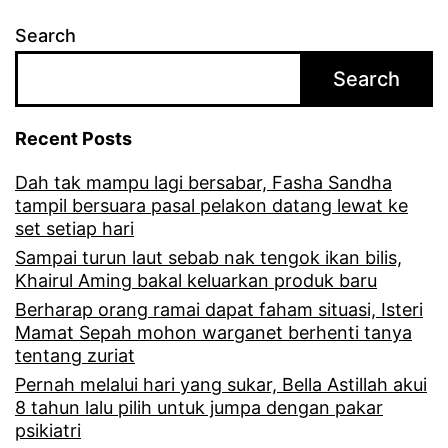
p
Search
a
Search
t
m
Recent Posts
e
Dah tak mampu lagi bersabar, Fasha Sandha
m
tampil bersuara pasal pelakon datang lewat ke
b
set setiap hari
e
Sampai turun laut sebab nak tengok ikan bilis,
Khairul Aming bakal keluarkan produk baru
s
Berharap orang ramai dapat faham situasi, Isteri
a
Mamat Sepah mohon warganet berhenti tanya
tentang zuriat
r
Pernah melalui hari yang sukar, Bella Astillah akui
,
8 tahun lalu pilih untuk jumpa dengan pakar
A
psikiatri