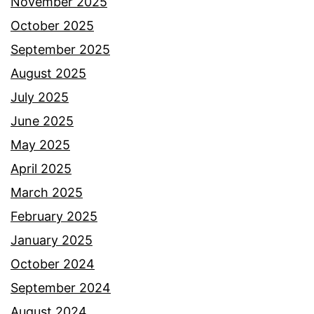
e
November 2025
k
October 2025
a
September 2025
l
August 2025
i
July 2025
i
June 2025
n
May 2025
i
April 2025
r
March 2025
e
February 2025
s
January 2025
p
October 2024
o
September 2024
n
August 2024