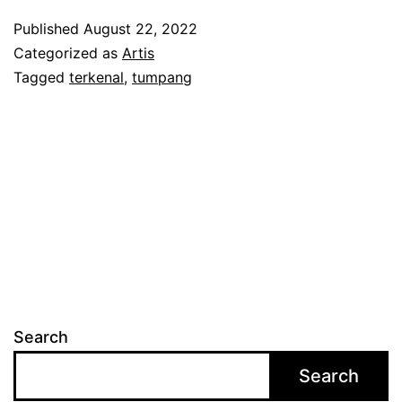
m
Published
August 22, 2022
a
Categorized as
Artis
i
Tagged
terkenal
,
tumpang
d
a
k
w
a
A
n
n
Search
a
Search
t