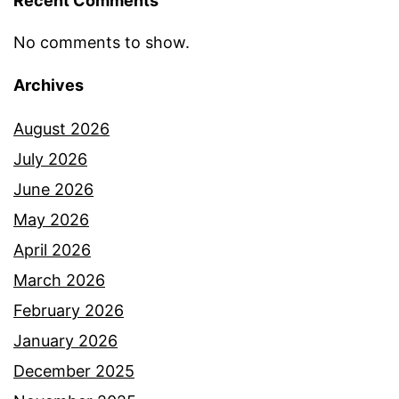
Recent Comments
i
t
No comments to show.
i
Archives
M
e
August 2026
e
July 2026
r
June 2026
q
May 2026
e
April 2026
e
March 2026
n
February 2026
,
January 2026
S
December 2025