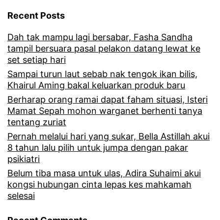
u
Recent Posts
m
Dah tak mampu lagi bersabar, Fasha Sandha
p
tampil bersuara pasal pelakon datang lewat ke
a
set setiap hari
n
Sampai turun laut sebab nak tengok ikan bilis,
Khairul Aming bakal keluarkan produk baru
g
Berharap orang ramai dapat faham situasi, Isteri
p
Mamat Sepah mohon warganet berhenti tanya
tentang zuriat
o
Pernah melalui hari yang sukar, Bella Astillah akui
p
8 tahun lalu pilih untuk jumpa dengan pakar
u
psikiatri
l
Belum tiba masa untuk ulas, Adira Suhaimi akui
kongsi hubungan cinta lepas kes mahkamah
a
selesai
r