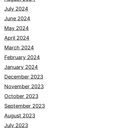
b
July 2024
e
June 2024
r
May 2024
a
April 2024
n
March 2024
i
February 2024
d
January 2024
a
December 2023
r
November 2023
i
October 2023
A
September 2023
n
August 2023
n
July 2023