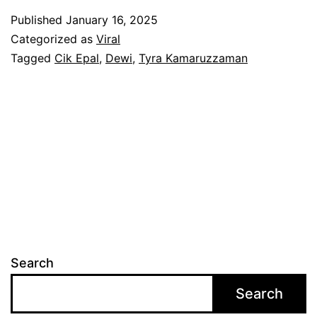
r
m
Published
January 16, 2025
a
Categorized as
Viral
a
K
Tagged
Cik Epal
,
Dewi
,
Tyra Kamaruzzaman
r
a
u
m
z
a
z
r
a
u
m
z
a
z
n
a
a
Search
m
k
Search
a
u