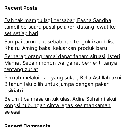
n
i
Recent Posts
l
p
Dah tak mampu lagi bersabar, Fasha Sandha
u
u
tampil bersuara pasal pelakon datang lewat ke
a
set setiap hari
a
h
Sampai turun laut sebab nak tengok ikan bilis,
s
Khairul Aming bakal keluarkan produk baru
r
h
Berharap orang ramai dapat faham situasi, Isteri
a
Mamat Sepah mohon warganet berhenti tanya
a
tentang zuriat
s
t
Pernah melalui hari yang sukar, Bella Astillah akui
a
i
8 tahun lalu pilih untuk jumpa dengan pakar
g
psikiatri
d
e
Belum tiba masa untuk ulas, Adira Suhaimi akui
e
kongsi hubungan cinta lepas kes mahkamah
r
selesai
n
a
g
Recent Comments