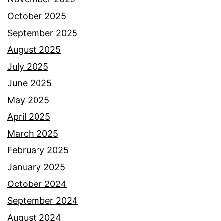
e
a
October 2025
r
C
September 2025
s
i
August 2025
a
k
July 2025
l
E
June 2025
i
p
May 2025
n
a
April 2025
l
March 2025
a
February 2025
b
January 2025
a
October 2024
i
September 2024
k
August 2024