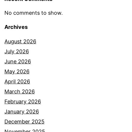
m
a
l
No comments to show.
n
e
p
Archives
p
e
a
August 2026
n
s
July 2026
g
D
June 2026
a
e
May 2026
l
w
April 2026
a
i
March 2026
m
d
February 2026
a
a
January 2026
n
k
December 2025
b
w
November 2025