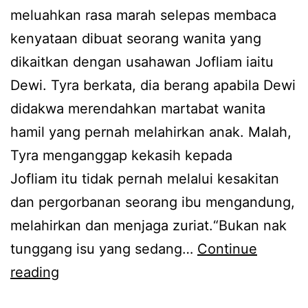
a
meluahkan rasa marah selepas membaca
n
kenyataan dibuat seorang wanita yang
R
dikaitkan dengan usahawan Jofliam iaitu
M
Dewi. Tyra berkata, dia berang apabila Dewi
5
didakwa merendahkan martabat wanita
0
hamil yang pernah melahirkan anak. Malah,
k
Tyra menganggap kekasih kepada
,
Jofliam itu tidak pernah melalui kesakitan
T
dan pergorbanan seorang ibu mengandung,
y
melahirkan dan menjaga zuriat.“Bukan nak
r
tunggang isu yang sedang…
Continue
a
T
reading
K
y
a