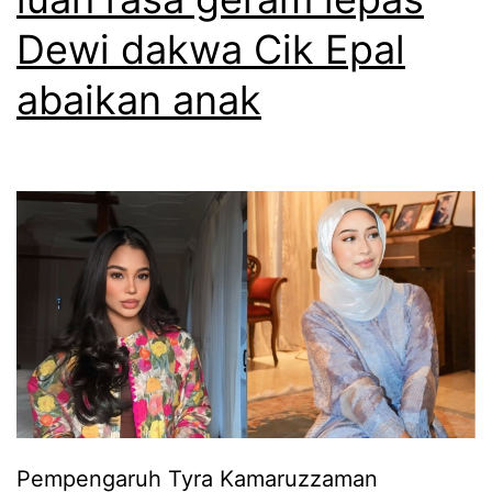
r
Dewi dakwa Cik Epal
u
h
abaikan anak
a
n
k
o
s
r
a
w
a
t
Pempengaruh Tyra Kamaruzzaman