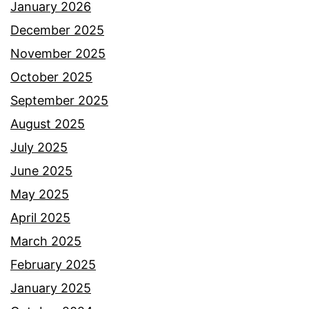
a
January 2026
k
December 2025
i
November 2025
Y
October 2025
a
September 2025
m
August 2025
a
July 2025
n
June 2025
i
May 2025
d
April 2025
a
March 2025
n
February 2025
a
January 2025