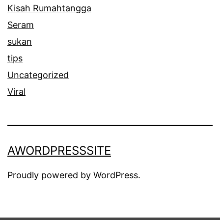
Kisah Rumahtangga
l
Seram
l
sukan
a
tips
h
Uncategorized
Viral
AWORDPRESSSITE
Proudly powered by
WordPress
.