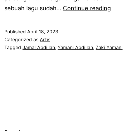
B
sebuah lagu sudah…
Continue reading
e
r
Published
April 18, 2023
d
Categorized as
Artis
u
Tagged
Jamal Abdillah
,
Yamani Abdillah
,
Zaki Yamani
e
t
d
e
n
g
a
n