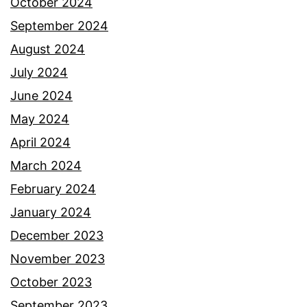
b
October 2024
a
September 2024
n
August 2024
g
July 2024
n
June 2024
y
May 2024
a
April 2024
b
March 2024
e
February 2024
k
January 2024
a
December 2023
l
November 2023
k
October 2023
e
September 2023