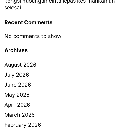
kongsi hubungan cinta lepas kes mahkamah
i
selesai
a
Recent Comments
n
d
No comments to show.
a
Archives
r
i
August 2026
d
July 2026
u
June 2026
l
May 2026
u
April 2026
,
March 2026
Z
February 2026