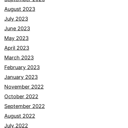
l
August 2023
u
July 2023
a
June 2023
r
May 2023
k
April 2023
a
March 2023
n
February 2023
l
January 2023
a
November 2022
g
October 2022
u
September 2022
d
August 2022
e
July 2022