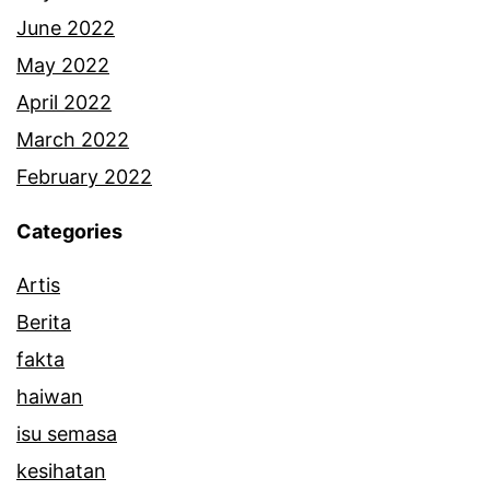
n
June 2022
g
May 2022
a
April 2022
n
March 2022
J
February 2022
a
Categories
m
Artis
a
Berita
l
fakta
A
haiwan
b
isu semasa
d
kesihatan
i