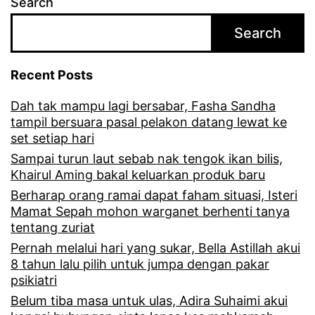
Search
b
Search
a
p
Recent Posts
a
Dah tak mampu lagi bersabar, Fasha Sandha
a
tampil bersuara pasal pelakon datang lewat ke
d
set setiap hari
a
Sampai turun laut sebab nak tengok ikan bilis,
Khairul Aming bakal keluarkan produk baru
l
Berharap orang ramai dapat faham situasi, Isteri
a
Mamat Sepah mohon warganet berhenti tanya
tentang zuriat
h
Pernah melalui hari yang sukar, Bella Astillah akui
i
8 tahun lalu pilih untuk jumpa dengan pakar
m
psikiatri
p
Belum tiba masa untuk ulas, Adira Suhaimi akui