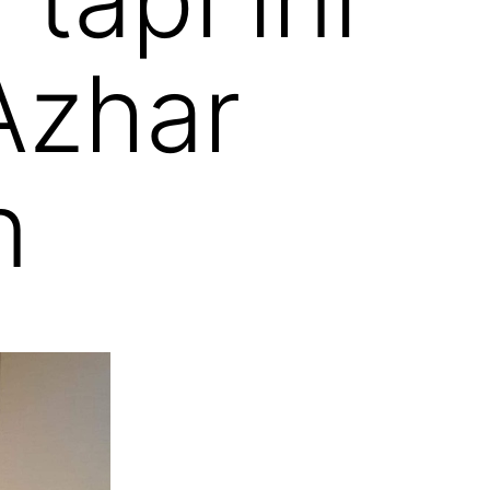
Azhar
n