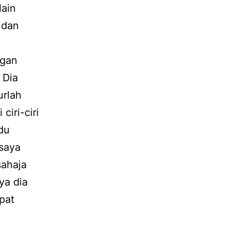
lain
 dan
ngan
 Dia
urlah
ciri-ciri
du
 saya
sahaja
ya dia
apat