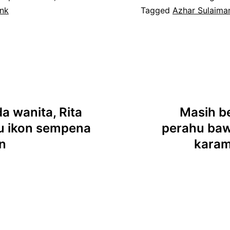
nk
Tagged
Azhar Sulaima
a wanita, Rita
Masih b
bu ikon sempena
perahu baw
n
karam