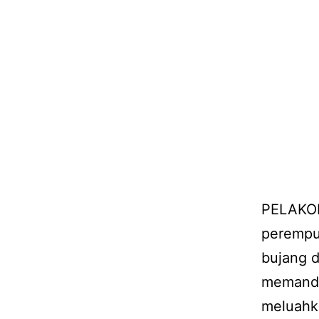
PELAKON
perempu
bujang d
memanda
meluahka