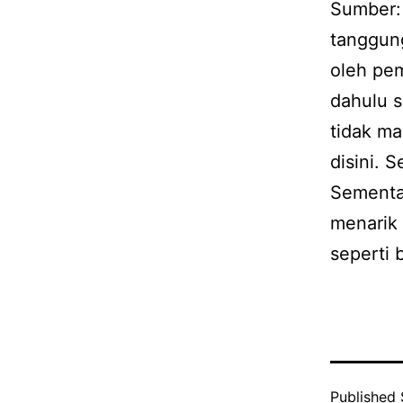
Sumber:
tanggun
oleh pem
dahulu s
tidak m
disini. 
Sementar
menarik
seperti b
Published