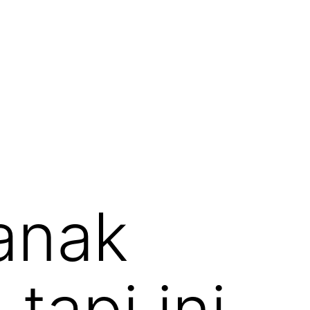
anak
tapi ini