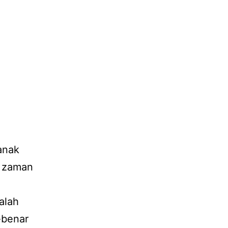
anak
n zaman
alah
-benar