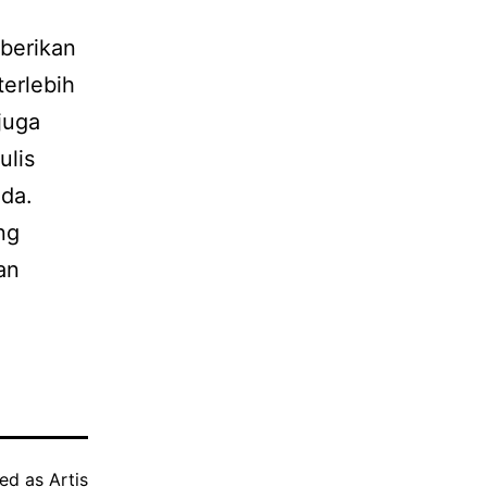
berikan
terlebih
juga
ulis
nda.
ng
an
zed as
Artis