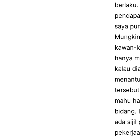
berlaku.
pendapat
saya pun
Mungkin 
kawan-ka
hanya ma
kalau di
menantu
tersebut
mahu ha
bidang. 
ada siji
pekerjaa