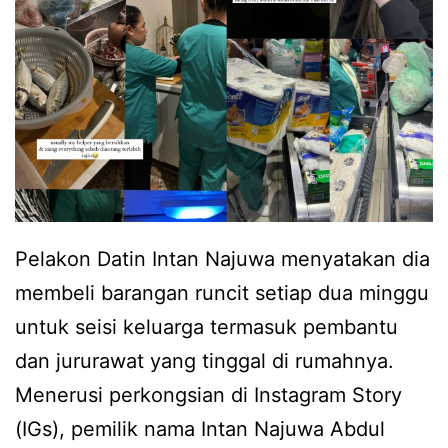
r
n
i
e
n
L
t
u
i
n
n
a
g
r
Pelakon Datin Intan Najuwa menyatakan dia
k
a
membeli barangan runcit setiap dua minggu
a
t
untuk seisi keluarga termasuk pembantu
n
i
dan jururawat yang tinggal di rumahnya.
r
d
Menerusi perkongsian di Instagram Story
a
u
(IGs), pemilik nama Intan Najuwa Abdul
m
r