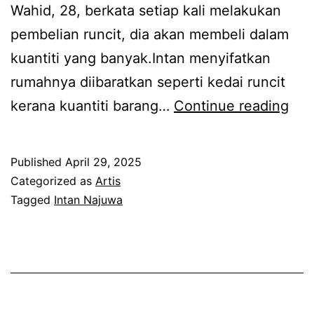
Wahid, 28, berkata setiap kali melakukan
b
s
pembelian runcit, dia akan membeli dalam
u
e
kuantiti yang banyak.Intan menyifatkan
t
n
rumahnya diibaratkan seperti kedai runcit
,
d
D
kerana kuantiti barang…
Continue reading
r
i
e
a
r
k
m
i
Published
April 29, 2025
a
a
Categorized as
Artis
t
Tagged
Intan Najuwa
i
r
y
u
a
m
n
a
g