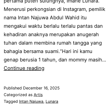
pertama puteri sulungnya, Imane Lunara.
n
m
Menerusi perkongsian di Instagram, pemilik
N
a
nama Intan Najuwa Abdul Wahid itu
a
n
mengakui waktu berlalu terlalu pantas dan
j
a
kehadiran anaknya merupakan anugerah
u
n
tuhan dalam membina rumah tangga yang
w
a
bahagia bersama suami.“Hari ini kamu
a
k
genap berusia 1 tahun, dan mommy masih…
d
p
M
Continue reading
e
e
a
d
r
s
a
e
Published
December 16, 2025
a
h
m
Categorized as
Artis
b
Tagged
Intan Najuwa
,
Lunara
m
p
e
a