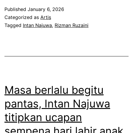
w
m
a
Published
January 6, 2026
a
p
n
Categorized as
Artis
i
Tagged
Intan Najuwa
,
Rizman Ruzaini
,
r
I
3
n
t
t
a
a
h
n
u
Masa berlalu begitu
N
n
a
pantas, Intan Najuwa
b
j
titipkan ucapan
e
u
r
w
sempena hari lahir anak