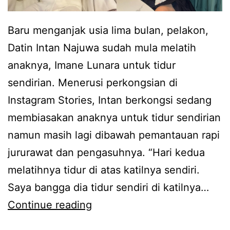
n
g
Baru menganjak usia lima bulan, pelakon,
t
a
Datin Intan Najuwa sudah mula melatih
a
s
anaknya, Imane Lunara untuk tidur
n
u
sendirian. Menerusi perkongsian di
N
a
Instagram Stories, Intan berkongsi sedang
a
m
membiasakan anaknya untuk tidur sendirian
j
i
namun masih lagi dibawah pemantauan rapi
u
s
jururawat dan pengasuhnya. “Hari kedua
w
a
melatihnya tidur di atas katilnya sendiri.
a
m
Saya bangga dia tidur sendiri di katilnya…
k
p
A
Continue reading
o
a
n
n
i