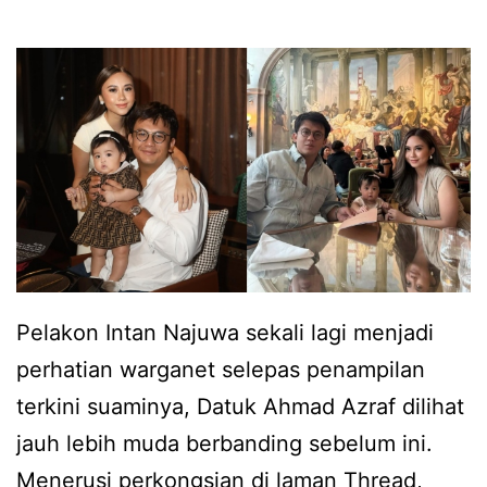
n
m
t
a
a
n
s
R
,
u
I
z
n
a
t
i
a
n
Pelakon Intan Najuwa sekali lagi menjadi
n
i
perhatian warganet selepas penampilan
N
b
terkini suaminya, Datuk Ahmad Azraf dilihat
a
a
jauh lebih muda berbanding sebelum ini.
j
y
Menerusi perkongsian di laman Thread,