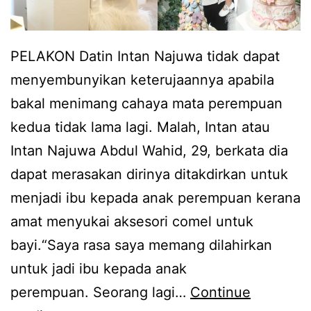
r
s
a
PELAKON Datin Intan Najuwa tidak dapat
l
menyembunyikan keterujaannya apabila
i
bakal menimang cahaya mata perempuan
n
kedua tidak lama lagi. Malah, Intan atau
n
Intan Najuwa Abdul Wahid, 29, berkata dia
o
dapat merasakan dirinya ditakdirkan untuk
r
menjadi ibu kepada anak perempuan kerana
m
amat menyukai aksesori comel untuk
a
bayi.“Saya rasa saya memang dilahirkan
l
untuk jadi ibu kepada anak
d
perempuan. Seorang lagi…
Continue
a