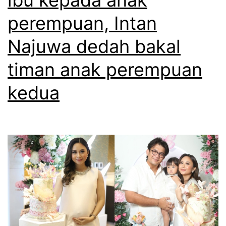
a
perempuan, Intan
i
a
Najuwa dedah bakal
n
timan anak perempuan
t
kedua
e
n
t
a
n
g
b
e