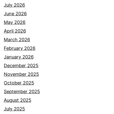
u
July 2026
k
June 2026
a
May 2026
i
April 2026
b
March 2026
a
February 2026
j
January 2026
u
December 2025
n
November 2025
a
October 2025
m
September 2025
p
August 2025
a
July 2025
k