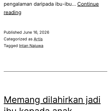
pengalaman daripada ibu-ibu…
Continue
T
reading
i
m
Published
June 16, 2026
b
Categorized as
Artis
u
Tagged
Intan Najuwa
l
p
e
r
t
i
Memang dilahirkan jadi
k
ibu kepada anak