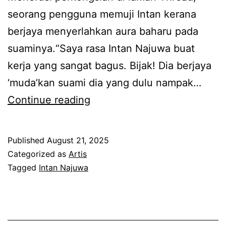
u
a
seorang pengguna memuji Intan kerana
w
r
berjaya menyerlahkan aura baharu pada
a
R
suaminya.“Saya rasa Intan Najuwa buat
t
M
kerja yang sangat bagus. Bijak! Dia berjaya
i
1
‘muda’kan suami dia yang dulu nampak…
t
.
D
Continue reading
i
3
u
p
J
l
Published
August 21, 2025
k
u
u
Categorized as
Artis
a
t
n
Tagged
Intan Najuwa
n
a
a
u
m
c
p