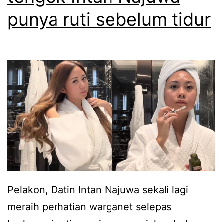
5
c
d
punya ruti sebelum tidur
b
u
a
u
b
l
i
a
l
n
a
,
s
I
u
n
a
t
m
a
i
Pelakon, Datin Intan Najuwa sekali lagi
n
d
meraih perhatian warganet selepas
N
a