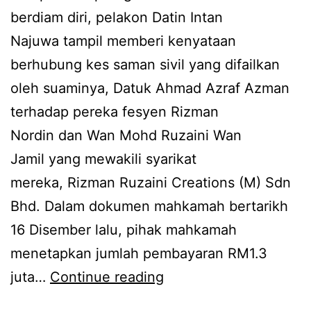
d
berdiam diri, pelakon Datin Intan
d
a
Najuwa tampil memberi kenyataan
a
r
berhubung kes saman sivil yang difailkan
a
i
oleh suaminya, Datuk Ahmad Azraf Azman
n
I
terhadap pereka fesyen Rizman
a
n
Nordin dan Wan Mohd Ruzaini Wan
k
t
Jamil yang mewakili syarikat
p
a
mereka, Rizman Ruzaini Creations (M) Sdn
e
n
Bhd. Dalam dokumen mahkamah bertarikh
r
N
16 Disember lalu, pihak mahkamah
e
a
menetapkan jumlah pembayaran RM1.3
m
j
H
juta…
Continue reading
p
u
a
u