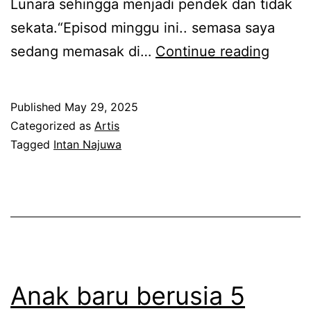
n
Lunara sehingga menjadi pendek dan tidak
u
g
sekata.“Episod minggu ini.. semasa saya
j
k
K
sedang memasak di…
Continue reading
i
e
e
I
1
s
n
Published
May 29, 2025
t
i
t
Categorized as
Artis
a
a
Tagged
Intan Najuwa
a
h
n
n
u
s
N
n
e
a
b
j
a
u
b
Anak baru berusia 5
w
c