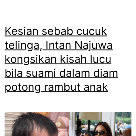
a
a
p
k
a
m
Kesian sebab cucuk
n
a
telinga, Intan Najuwa
s
c
e
kongsikan kisah lucu
a
m
m
bila suami dalam diam
p
o
potong rambut anak
e
l
n
d
a
s
h
c
a
h