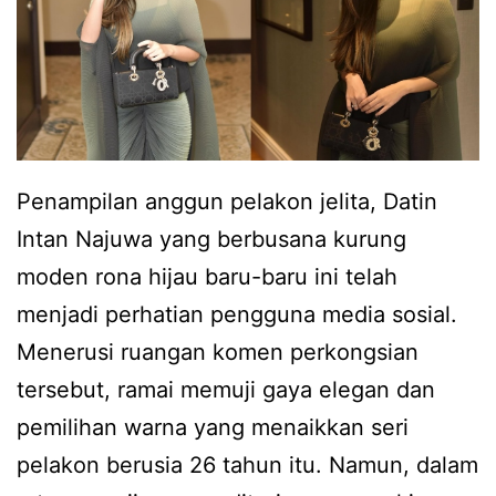
m
k
k
I
e
n
n
t
d
a
u
n
Penampilan anggun pelakon jelita, Datin
r
N
Intan Najuwa yang berbusana kurung
i
a
moden rona hijau baru-baru ini telah
,
j
menjadi perhatian pengguna media sosial.
I
u
Menerusi ruangan komen perkongsian
n
w
tersebut, ramai memuji gaya elegan dan
t
a
pemilihan warna yang menaikkan seri
a
p
pelakon berusia 26 tahun itu. Namun, dalam
n
u