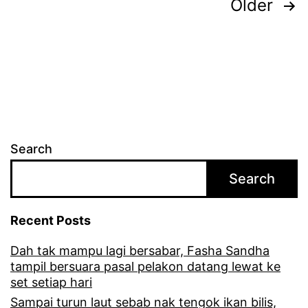
Posts
Older
l
m
o
pagination
i
t
m
b
i
e
a
d
n
r
u
i
a
r
m
Search
n
e
Search
g
j
r
n
Recent Posts
u
a
n
Dah tak mampu lagi bersabar, Fasha Sandha
m
tampil bersuara pasal pelakon datang lewat ke
c
p
set setiap hari
i
Sampai turun laut sebab nak tengok ikan bilis,
a