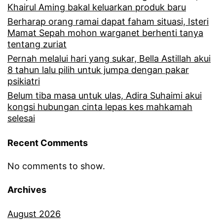
Khairul Aming bakal keluarkan produk baru
t
k
Berharap orang ramai dapat faham situasi, Isteri
s
m
Mamat Sepah mohon warganet berhenti tanya
e
tentang zuriat
u
Pernah melalui hari yang sukar, Bella Astillah akui
t
r
8 tahun lalu pilih untuk jumpa dengan pakar
i
a
psikiatri
a
Belum tiba masa untuk ulas, Adira Suhaimi akui
h
kongsi hubungan cinta lepas kes mahkamah
p
s
selesai
2
e
m
Recent Comments
b
i
a
No comments to show.
n
b
Archives
g
p
g
August 2026
a