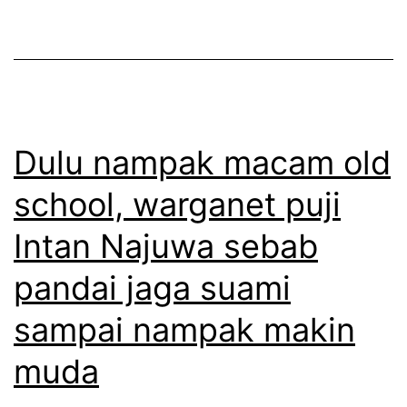
u
r
h
a
l
k
n
a
a
k
l
m
e
u
Dulu nampak macam old
a
d
b
h
u
school, warganet puji
e
a
a
Intan Najuwa sebab
g
r
i
a
pandai jaga suami
t
h
sampai nampak makin
u
R
muda
p
i
a
z