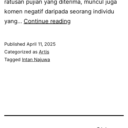
ratusan pujian yang diterima, muncul juga
N
n
komen negatif daripada seorang individu
a
y
A
yang…
Continue reading
j
a
d
u
r
a
Published
April 11, 2025
w
u
w
Categorized as
Artis
a
t
a
Tagged
Intan Najuwa
d
i
r
e
s
g
d
e
a
a
b
n
h
e
e
b
l
t
e
u
k