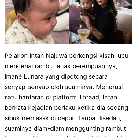
r
o
i
o
l
l
a
,
h
w
i
Pelakon Intan Najuwa berkongsi kisah lucu
a
r
mengenai rambut anak perempuannya,
r
a
Imané Lunara yang dipotong secara
g
n
senyap-senyap oleh suaminya. Menerusi
a
a
satu hantaran di platform Thread, Intan
n
k
berkata kejadian berlaku ketika dia sedang
e
y
sibuk memasak di dapur. Tanpa disedari,
t
a
suaminya diam-diam menggunting rambut
p