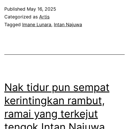
a
g
n
Published
May 16, 2025
k
s
a
Categorized as
Artis
b
Tagged
Imane Lunara
,
Intan Najuwa
i
m
a
k
p
r
a
a
u
n
k
b
k
m
e
i
a
r
Nak tidur pun sempat
s
k
u
a
i
kerintingkan rambut,
s
h
n
ramai yang terkejut
i
l
m
a
u
tengok Intan Najuwa
u