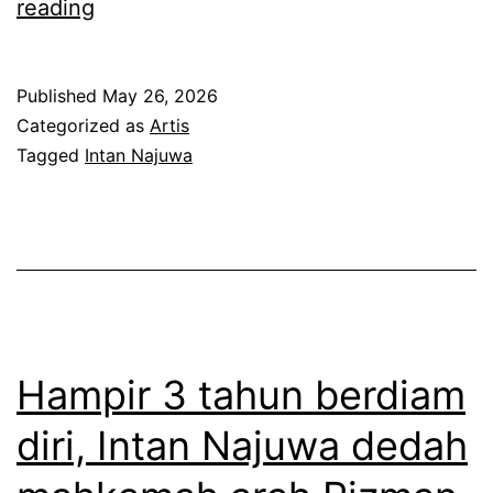
M
reading
n
e
p
m
Published
May 26, 2026
m
a
Categorized as
Artis
b
n
Tagged
Intan Najuwa
d
g
h
d
a
i
n
l
,
a
i
h
Hampir 3 tahun berdiam
n
i
diri, Intan Najuwa dedah
i
r
p
k