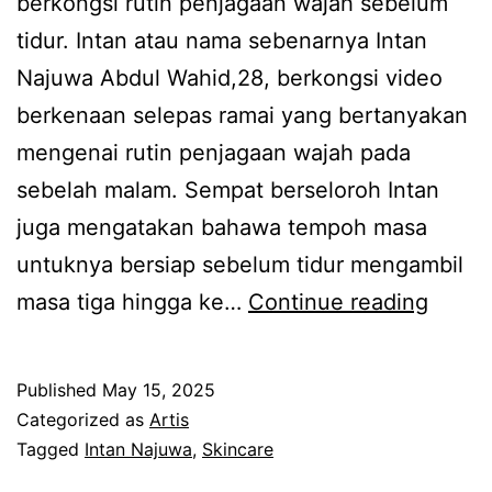
berkongsi rutin penjagaan wajah sebelum
a
l
tidur. Intan atau nama sebenarnya Intan
j
a
Najuwa Abdul Wahid,28, berkongsi video
u
m
berkenaan selepas ramai yang bertanyakan
w
d
mengenai rutin penjagaan wajah pada
a
i
sebelah malam. Sempat berseloroh Intan
k
a
juga mengatakan bahawa tempoh masa
o
m
untuknya bersiap sebelum tidur mengambil
n
p
N
masa tiga hingga ke…
Continue reading
g
o
a
s
t
k
i
o
Published
May 15, 2025
t
k
n
Categorized as
Artis
i
Tagged
Intan Najuwa
,
Skincare
a
g
d
n