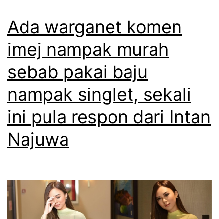
h
t
h
Ada warganet komen
e
a
r
imej nampak murah
r
k
sebab pakai baju
i
e
h
j
nampak singlet, sekali
a
u
ini pula respon dari Intan
r
t
Najuwa
i
t
m
e
a
n
c
g
a
o