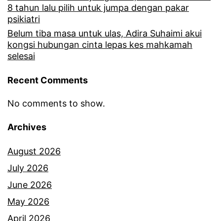
a
u
8 tahun lalu pilih untuk jumpa dengan pakar
l
psikiatri
n
Belum tiba masa untuk ulas, Adira Suhaimi akui
k
t
kongsi hubungan cinta lepas kes mahkamah
a
u
selesai
n
k
Recent Comments
d
b
i
e
No comments to show.
a
r
Archives
,
p
August 2026
s
i
July 2026
u
s
June 2026
a
a
May 2026
m
h
April 2026
i
p