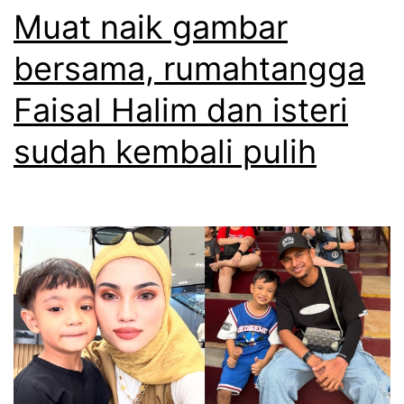
i
Muat naik gambar
a
s
bersama, rumahtangga
p
u
e
Faisal Halim dan isteri
k
n
a
sudah kembali pulih
j
b
e
u
l
a
a
t
s
t
a
u
n
d
d
u
a