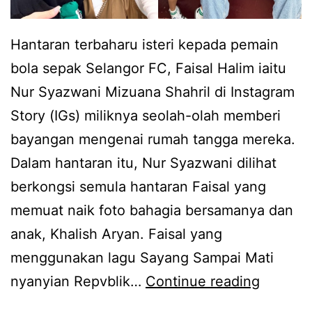
h
r
a
i
Hantaran terbaharu isteri kepada pemain
n
F
bola sepak Selangor FC, Faisal Halim iaitu
m
i
Nur Syazwani Mizuana Shahril di Instagram
e
k
Story (IGs) miliknya seolah-olah memberi
l
r
bayangan mengenai rumah tangga mereka.
u
y
Dalam hantaran itu, Nur Syazwani dilihat
l
I
berkongsi semula hantaran Faisal yang
u
b
memuat naik foto bahagia bersamanya dan
,
r
anak, Khalish Aryan. Faisal yang
F
a
menggunakan lagu Sayang Sampai Mati
a
h
M
nyanyian Repvblik…
Continue reading
i
i
u