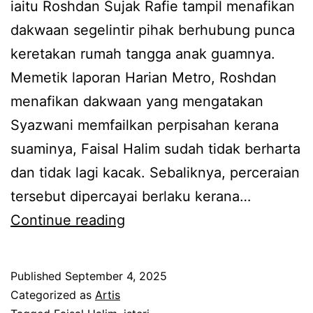
g
iaitu Roshdan Sujak Rafie tampil menafikan
a
u
a
dakwaan segelintir pihak berhubung punca
n
r
b
keretakan rumah tangga anak guamnya.
g
a
e
Memetik laporan Harian Metro, Roshdan
g
n
r
menafikan dakwaan yang mengatakan
a
g
g
Syazwani memfailkan perpisahan kerana
F
o
suaminya, Faisal Halim sudah tidak berharta
a
l
dan tidak lagi kacak. Sebaliknya, perceraian
i
a
tersebut dipercayai berlaku kerana…
s
B
k
Continue reading
a
e
l
r
H
Published
September 4, 2025
p
a
Categorized as
Artis