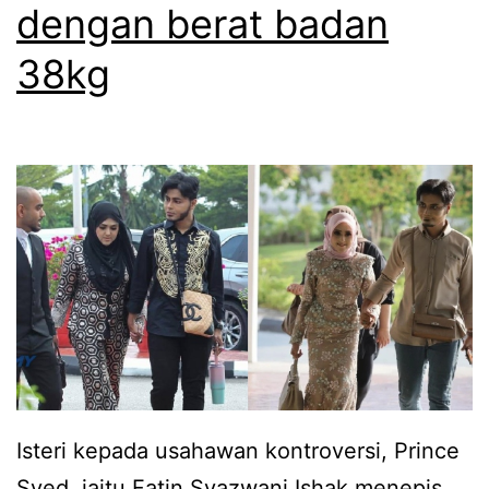
k
dengan berat badan
d
38kg
e
n
g
a
n
w
a
r
g
a
Isteri kepada usahawan kontroversi, Prince
n
Syed, iaitu Fatin Syazwani Ishak menepis