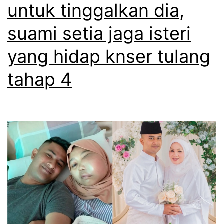
i
untuk tinggalkan dia,
g
r
suami setia jaga isteri
a
i
l
yang hidap knser tulang
s
s
e
tahap 4
e
n
b
d
u
i
m
r
b
i
u
a
n
t
g
a
,