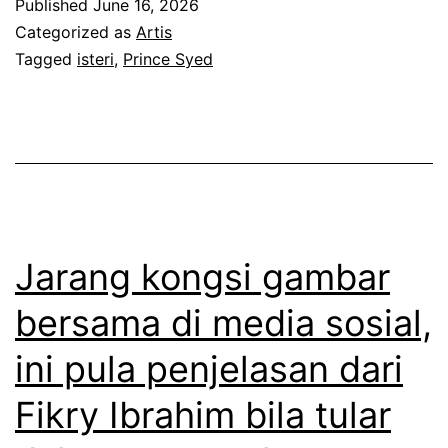
Published
June 16, 2026
d
a
Categorized as
Artis
a
Tagged
isteri
,
Prince Syed
t
m
o
a
R
s
e
a
d
l
p
a
e
Jarang kongsi gambar
h
r
bersama di media sosial,
k
c
ini pula penjelasan dari
e
a
s
y
Fikry Ibrahim bila tular
i
a