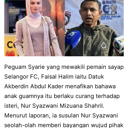
e
b
r
e
a
r
t
s
b
a
a
m
d
a
Peguam Syarie yang mewakili pemain sayap
a
d
Selangor FC, Faisal Halim iaitu Datuk
n
i
Akberdin Abdul Kader menafikan bahawa
3
m
anak guamnya itu berlaku curang terhadap
8
e
isteri, Nur Syazwani Mizuana Shahril.
k
d
Menurut laporan, ia susulan Nur Syazwani
g
i
seolah-olah memberi bayangan wujud pihak