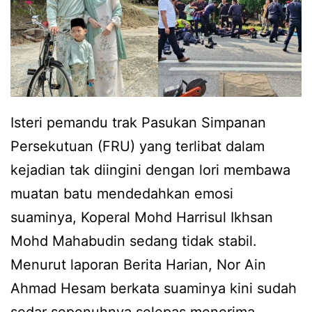
n
e
a
d
k
a
b
h
e
p
Isteri pemandu trak Pasukan Simpanan
r
u
Persekutuan (FRU) yang terlibat dalam
p
n
kejadian tak diingini dengan lori membawa
i
c
muatan batu mendedahkan emosi
s
a
suaminya, Koperal Mohd Harrisul Ikhsan
a
S
Mohd Mahabudin sedang tidak stabil.
h
y
Menurut laporan Berita Harian, Nor Ain
,
a
Ahmad Hesam berkata suaminya kini sudah
r
z
sedar sepenuhnya selepas menerima