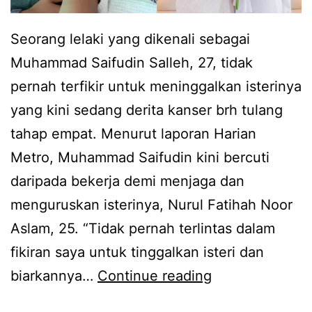
s
t
k
Seorang lelaki yang dikenali sebagai
e
e
Muhammad Saifudin Salleh, 27, tidak
r
h
pernah terfikir untuk meninggalkan isterinya
k
i
yang kini sedang derita kanser brh tulang
e
l
tahap empat. Menurut laporan Harian
j
a
Metro, Muhammad Saifudin kini bercuti
u
n
daripada bekerja demi menjaga dan
t
g
menguruskan isterinya, Nurul Fatihah Noor
t
a
Aslam, 25. “Tidak pernah terlintas dalam
i
n
fikiran saya untuk tinggalkan isteri dan
b
9
T
biarkannya…
Continue reading
a
r
a
t
a