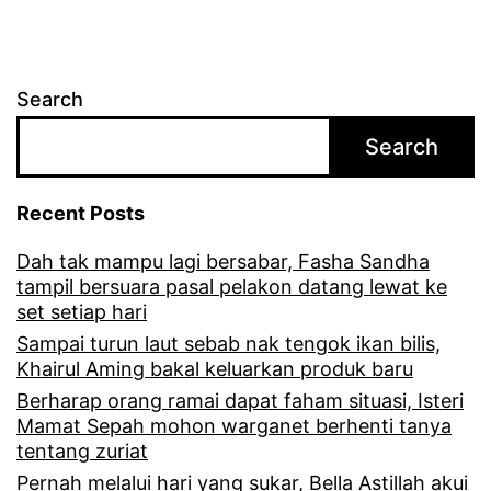
t
a
a
Y
s
u
Search
u
s
Search
n
o
t
f
Recent Posts
u
f
Dah tak mampu lagi bersabar, Fasha Sandha
k
a
tampil bersuara pasal pelakon datang lewat ke
t
i
set setiap hari
Sampai turun laut sebab nak tengok ikan bilis,
i
l
Khairul Aming bakal keluarkan produk baru
n
k
Berharap orang ramai dapat faham situasi, Isteri
g
a
Mamat Sepah mohon warganet berhenti tanya
tentang zuriat
g
n
Pernah melalui hari yang sukar, Bella Astillah akui