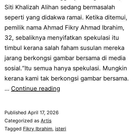
r
a
Siti Khalizah Alihan sedang bermasalah
i
n
seperti yang didakwa ramai. Ketika ditemui,
n
g
pemilik nama Ahmad Fikry Ahmad Ibrahim,
c
b
32, sebaliknya menyifatkan spekulasi itu
e
e
timbul kerana salah faham susulan mereka
S
r
jarang berkongsi gambar bersama di media
y
t
sosial.“Itu semua hanya spekulasi. Mungkin
e
a
kerana kami tak berkongsi gambar bersama.
d
n
J
…
Continue reading
a
g
a
k
g
r
Published
April 17, 2026
u
u
a
Categorized as
Artis
i
n
n
Tagged
Fikry Ibrahim
,
isteri