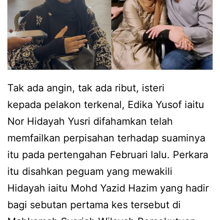
h
r
s
a
u
h
a
i
m
m
Tak ada angin, tak ada ribut, isteri
i
f
kepada pelakon terkenal, Edika Yusof iaitu
t
a
Nor Hidayah Yusri difahamkan telah
a
i
memfailkan perpisahan terhadap suaminya
k
l
itu pada pertengahan Februari lalu. Perkara
b
k
itu disahkan peguam yang mewakili
e
a
Hidayah iaitu Mohd Yazid Hazim yang hadir
r
n
bagi sebutan pertama kes tersebut di
h
p