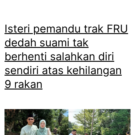
a
a
n
r
m
Isteri pemandu trak FRU
u
e
p
dedah suami tak
i
a
berhenti salahkan diri
d
,
a
P
sendiri atas kehilangan
h
e
9 rakan
n
g
e
u
k
a
a
m
d
d