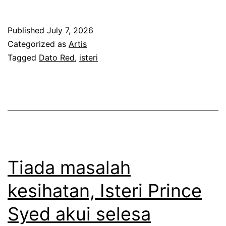
e
r
Published
July 7, 2026
u
Categorized as
Artis
k
Tagged
Dato Red
,
isteri
k
e
n
a
k
r
Tiada masalah
i
kesihatan, Isteri Prince
t
Syed akui selesa
i