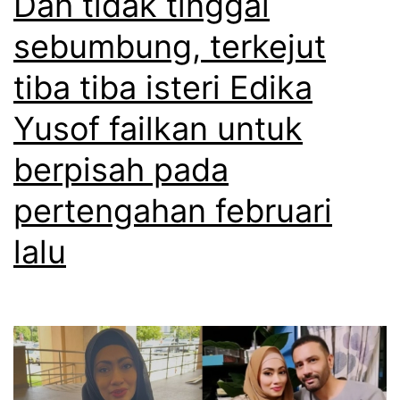
Dah tidak tinggal
d
i
a
sebumbung, terkejut
u
s
i
tiba tiba isteri Edika
t
t
r
e
Yusof failkan untuk
a
r
berpisah pada
k
i
pertengahan februari
F
F
R
i
lalu
U
k
d
r
e
y
d
I
a
b