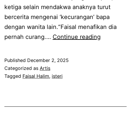
a
ketiga selain mendakwa anaknya turut
s
bercerita mengenai ‘kecurangan’ bapa
o
dengan wanita lain.“Faisal menafikan dia
s
B
pernah curang.…
Continue reading
i
e
a
k
Published
December 2, 2025
l
a
Categorized as
Artis
,
s
Tagged
Faisal Halim
,
isteri
i
i
n
s
i
t
p
e
u
r
l