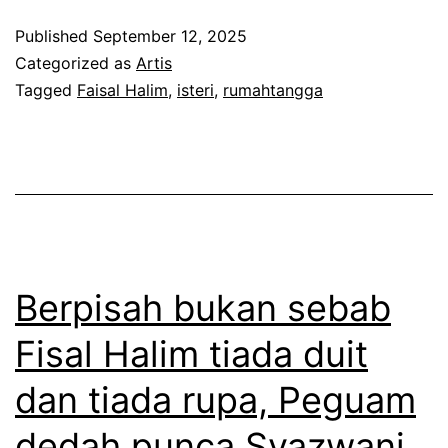
s
m
a
Published
September 12, 2025
a
b
t
Categorized as
Artis
l
i
n
Tagged
Faisal Halim
,
isteri
,
rumahtangga
H
l
a
a
a
i
l
t
k
i
u
g
m
l
a
m
a
m
Berpisah bukan sebab
e
r
b
Fisal Halim tiada duit
n
d
a
a
dan tiada rupa, Peguam
a
r
f
k
b
dedah punca Syazwani
i