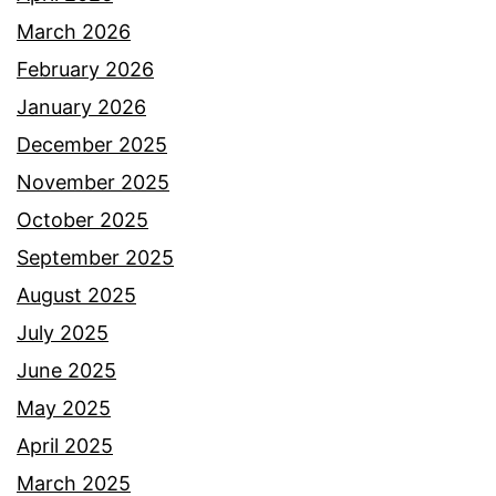
March 2026
s
a
February 2026
e
d
January 2026
t
a
December 2025
i
p
November 2025
a
e
October 2025
j
r
September 2025
a
t
August 2025
g
e
July 2025
a
n
June 2025
i
g
May 2025
s
a
April 2025
t
h
March 2025
e
a