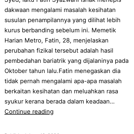
e
dakwaan mengalami masalah kesihatan
t
susulan penampilannya yang dilihat lebih
,
kurus berbanding sebelum ini. Memetik
i
Harian Metro, Fatin, 28, menjelaskan
s
perubahan fizikal tersebut adalah hasil
t
pembedahan bariatrik yang dijalaninya pada
e
Oktober tahun lalu.Fatin menegaskan dia
r
tidak pernah mengalami apa-apa masalah
i
berkaitan kesihatan dan meluahkan rasa
b
syukur kerana berada dalam keadaan…
a
T
Continue reading
r
i
u
a
D