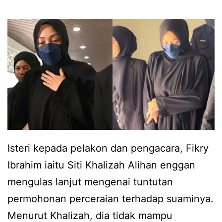
F
d
i
a
s
h
a
k
l
e
H
m
a
b
l
a
Isteri kepada pelakon dan pengacara, Fikry
i
l
Ibrahim iaitu Siti Khalizah Alihan enggan
m
i
mengulas lanjut mengenai tuntutan
t
p
permohonan perceraian terhadap suaminya.
i
u
Menurut Khalizah, dia tidak mampu
a
l