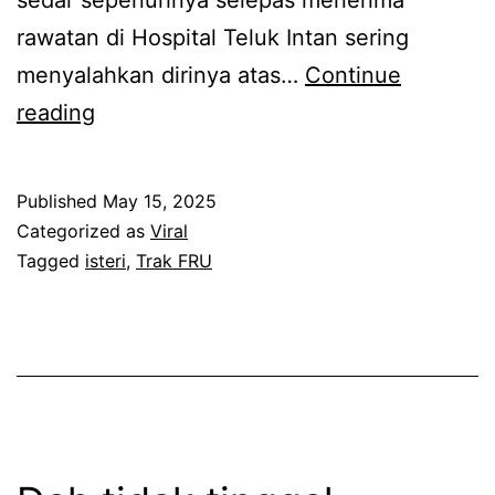
u
w
rawatan di Hospital Teluk Intan sering
p
a
menyalahkan dirinya atas…
Continue
a
n
I
reading
n
i
s
y
f
t
a
a
Published
May 15, 2025
e
i
i
Categorized as
Viral
r
Tagged
isteri
,
Trak FRU
n
l
i
i
k
p
p
a
e
u
n
m
n
c
a
c
e
n
a
r