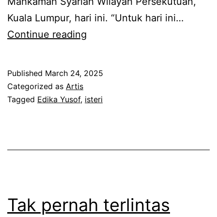
Mahkamah Syariah Wilayah Persekutuan,
e
e
Kuala Lumpur, hari ini. “Untuk hari ini…
n
n
D
Continue reading
t
c
a
i
e
h
s
Published
March 24, 2025
r
t
Categorized as
Artis
a
i
i
Tagged
Edika Yusof
,
isteri
l
a
d
a
n
a
h
k
k
t
a
i
n
n
Tak pernah terlintas
d
g