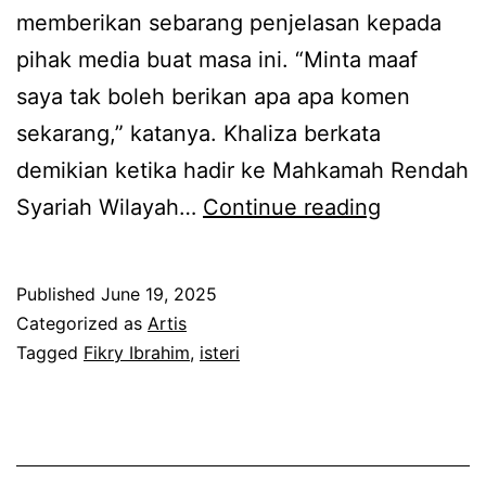
memberikan sebarang penjelasan kepada
d
i
pihak media buat masa ini. “Minta maaf
a
h
saya tak boleh berikan apa apa komen
d
sekarang,” katanya. Khaliza berkata
u
demikian ketika hadir ke Mahkamah Rendah
i
S
Syariah Wilayah…
Continue reading
t
e
d
j
a
Published
June 19, 2025
a
n
Categorized as
Artis
k
Tagged
Fikry Ibrahim
,
isteri
t
b
i
u
a
l
d