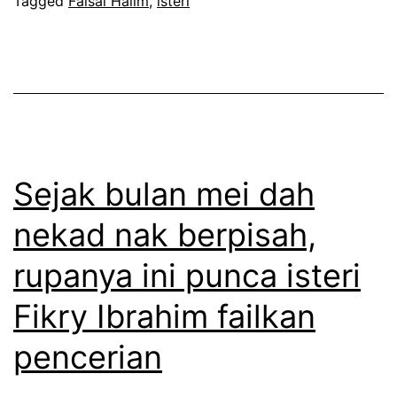
i
Tagged
Faisal Halim
,
isteri
l
s
i
a
m
h
d
b
a
u
n
k
Sejak bulan mei dah
i
a
s
nekad nak berpisah,
n
t
rupanya ini punca isteri
s
e
e
r
Fikry Ibrahim failkan
b
i
pencerian
a
s
b
u