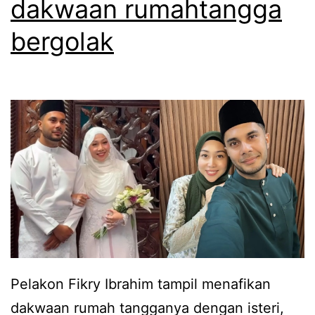
dakwaan rumahtangga
h
s
bergolak
a
u
t
a
a
m
n
i
,
s
I
e
s
o
t
r
e
a
r
n
i
g
Pelakon Fikry Ibrahim tampil menafikan
P
y
dakwaan rumah tangganya dengan isteri,