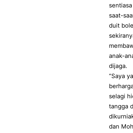
sentiasa
saat-saa
duit bol
sekiran
membawa
anak-an
dijaga.
“Saya ya
berharga
selagi h
tangga d
dikurnia
dan Moh