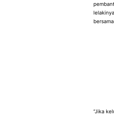
pembantu
lelakin
bersama 
“Jika ke