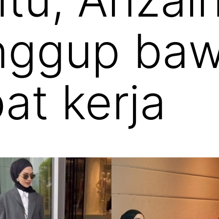
anggup ba
at kerja