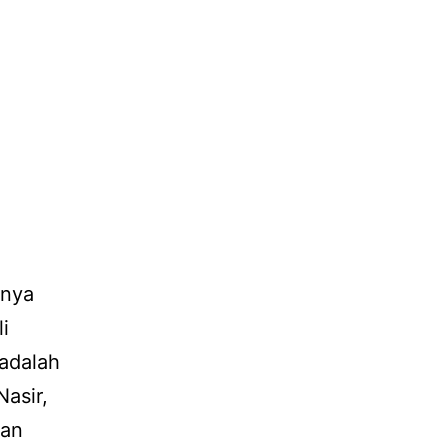
inya
i
adalah
asir,
aan