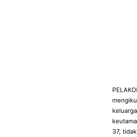
PELAKON
mengikut
keluarg
keutamaa
37, tida