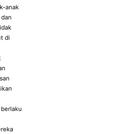
ak-anak
 dan
idak
t di
k
an
asan
ikan
 berlaku
ereka