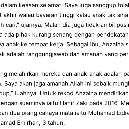
 dalam keaaan selamat. Saya juga sanggup tolak
t akhir walau bayaran tinggi kalau anak tak sih
eh cari,” ujarnya. Malah dia juga tidak ambil pus
ya ada pihak kurang senang dengan pendekatan
 anak ke tempat kerja. Sebagai ibu, Anzalna s
ak adalah tanggungjawab dan amanah yang per
ng melahirkan mereka dan anak-anak adalah pa
. Saya akan jaga amanah Allah ini sebaik mung
idup,” luahnya. Untuk rekod Anzalna mendirika
engan suaminya iaitu Hanif Zaki pada 2016. M
kan dua orang cahaya mata iaitu Mohamad Eidre
amad Emirhan, 3 tahun.