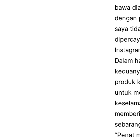
bawa dia
dengan 
saya tid
dipercay
Instagra
Dalam h
keduanya
produk k
untuk m
keselama
memberit
sebaran
“Penat m