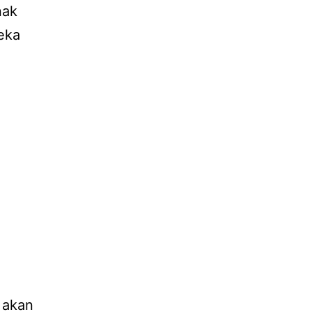
nak
eka
 akan