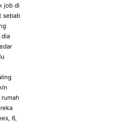
 job di
at sebab
ing
 dia
edar
lu
ling
kin
n rumah
ereka
es, 6,