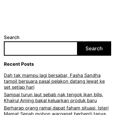
Search
Search
Recent Posts
Dah tak mampu lagi bersabar, Fasha Sandha
tampil bersuara pasal pelakon datang lewat ke
set setiap hari
Sampai turun laut sebab nak tengok ikan bilis,
Khairul Aming bakal keluarkan produk baru
Berharap orang ramai dapat faham situasi, Isteri
Mamat Sepah mohon warganet berhenti tanya