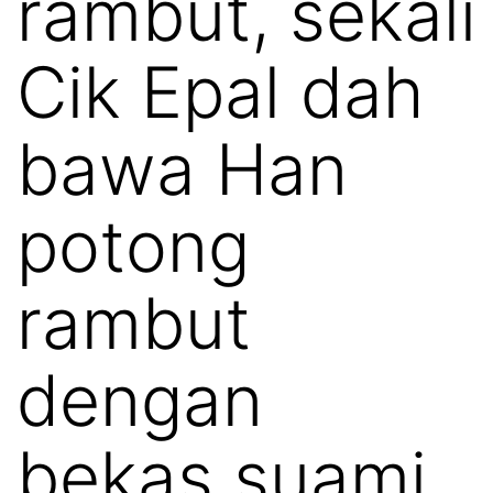
rambut, sekali
Cik Epal dah
bawa Han
potong
rambut
dengan
bekas suami