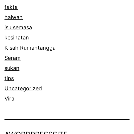
fakta
haiwan
isu semasa
kesihatan
Kisah Rumahtangga
Seram
sukan
tips
Uncategorized
Viral