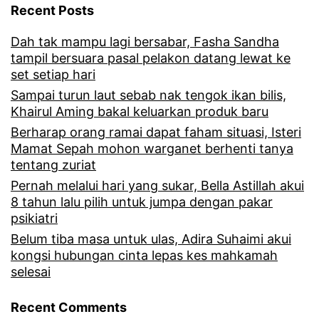
Recent Posts
Dah tak mampu lagi bersabar, Fasha Sandha
tampil bersuara pasal pelakon datang lewat ke
set setiap hari
Sampai turun laut sebab nak tengok ikan bilis,
Khairul Aming bakal keluarkan produk baru
Berharap orang ramai dapat faham situasi, Isteri
Mamat Sepah mohon warganet berhenti tanya
tentang zuriat
Pernah melalui hari yang sukar, Bella Astillah akui
8 tahun lalu pilih untuk jumpa dengan pakar
psikiatri
Belum tiba masa untuk ulas, Adira Suhaimi akui
kongsi hubungan cinta lepas kes mahkamah
selesai
Recent Comments