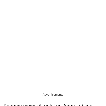
Advertisements
Peguam mewakili pelakon Anna Jobling,