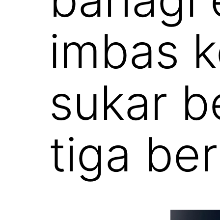
imbas k
sukar b
tiga be