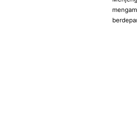
mengamb
berdepa