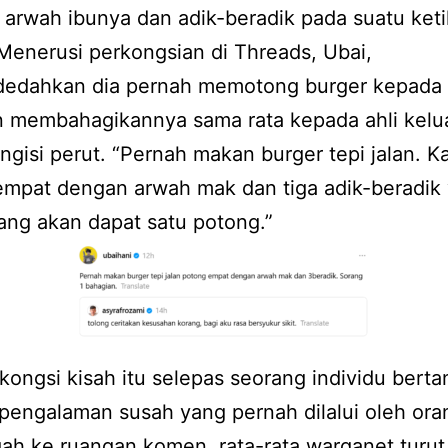
arwah ibunya dan adik-beradik pada suatu ket
Menerusi perkongsian di Threads, Ubai,
dedahkan dia pernah memotong burger kepada 
an membahagikannya sama rata kepada ahli kelu
gisi perut. “Pernah makan burger tepi jalan. K
empat dengan arwah mak dan tiga adik-beradik
rang akan dapat satu potong.”
kongsi kisah itu selepas seorang individu berta
pengalaman susah yang pernah dilalui oleh ora
h ke ruangan komen, rata-rata warganet turut