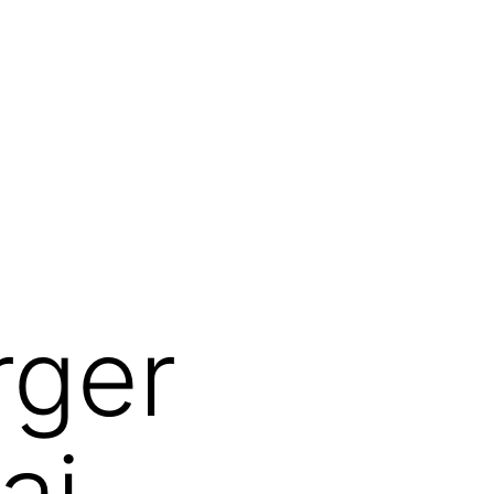
rger
ai