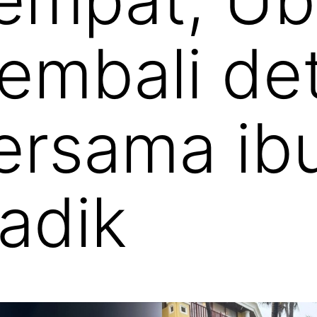
embali det
ersama ib
radik