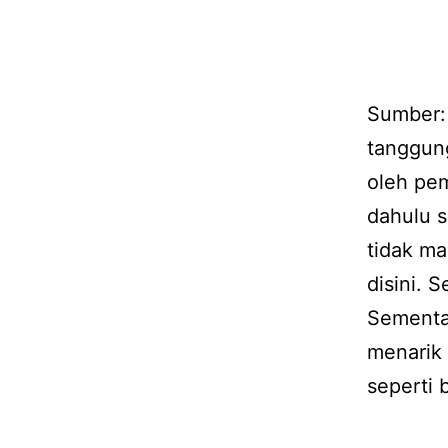
Sumber:
tanggun
oleh pem
dahulu s
tidak m
disini. 
Sementar
menarik
seperti b