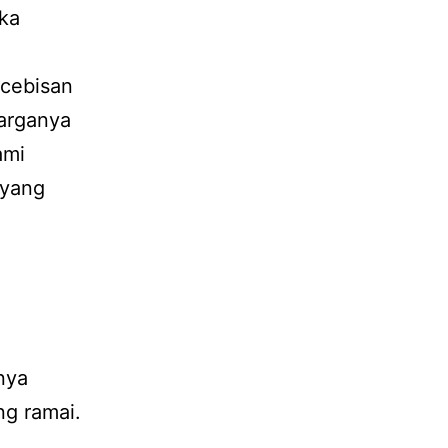
ika
cebisan
arganya
ami
 yang
nya
ng ramai.