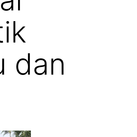
ik
u dan