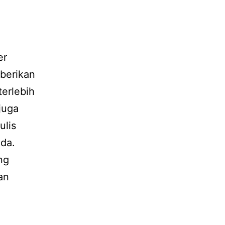
er
berikan
terlebih
juga
ulis
nda.
ng
an