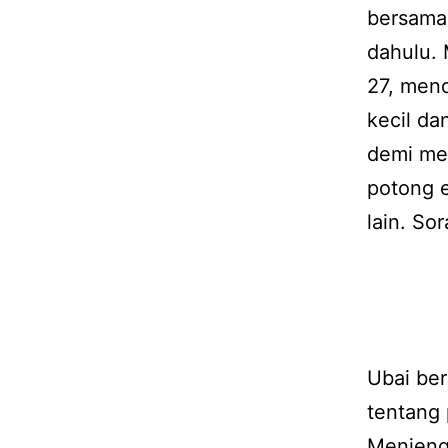
bersama 
dahulu. 
27, men
kecil d
demi men
potong 
lain. So
Ubai ber
tentang 
Menjenga