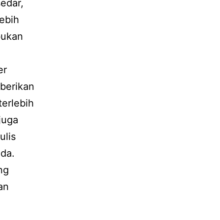
edar,
lebih
bukan
er
berikan
terlebih
juga
ulis
nda.
ng
an