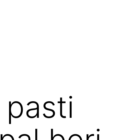
 pasti
pal beri