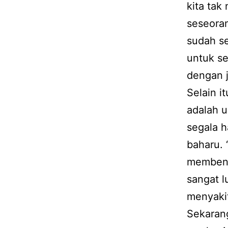
kita tak
seseoran
sudah se
untuk se
dengan j
Selain i
adalah u
segala 
baharu. 
membenci
sangat l
menyakit
Sekarang