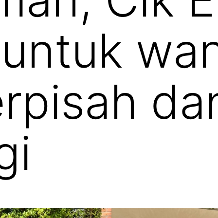
 untuk wan
rpisah da
gi