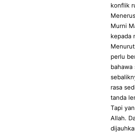
konflik 
Menerusi
Murni M
kepada 
Menurut 
perlu be
bahawa s
sebalikn
rasa sed
tanda le
Tapi yan
Allah. D
dijauhka