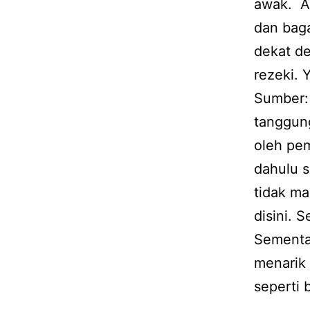
awak. Ap
dan baga
dekat de
rezeki. 
Sumber:
tanggun
oleh pem
dahulu s
tidak m
disini. 
Sementar
menarik
seperti b