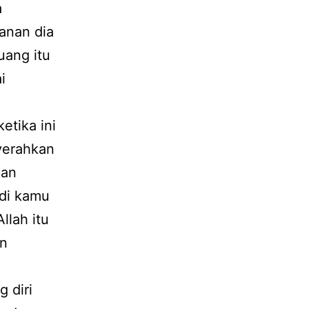
a
ranan dia
uang itu
i
etika ini
nyerahkan
pan
adi kamu
llah itu
in
 diri