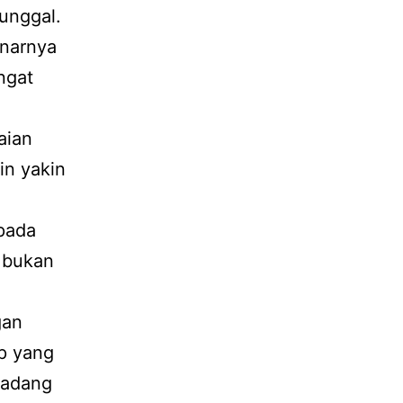
tunggal.
enarnya
ngat
aian
in yakin
ipada
u bukan
gan
ap yang
Kadang