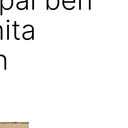
ita
n