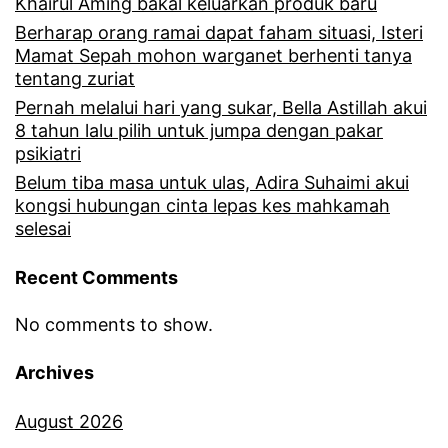
Khairul Aming bakal keluarkan produk baru
Berharap orang ramai dapat faham situasi, Isteri
Mamat Sepah mohon warganet berhenti tanya
tentang zuriat
Pernah melalui hari yang sukar, Bella Astillah akui
8 tahun lalu pilih untuk jumpa dengan pakar
psikiatri
Belum tiba masa untuk ulas, Adira Suhaimi akui
kongsi hubungan cinta lepas kes mahkamah
selesai
Recent Comments
No comments to show.
Archives
August 2026