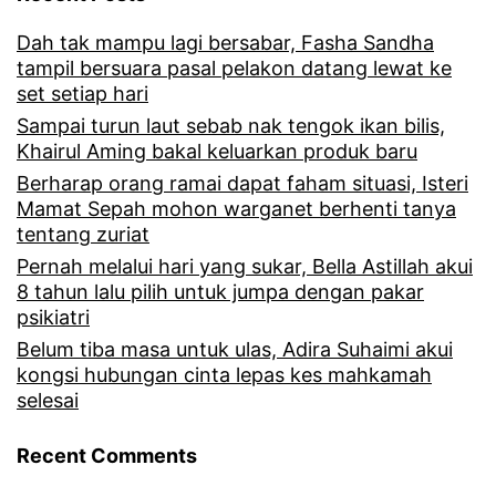
Dah tak mampu lagi bersabar, Fasha Sandha
tampil bersuara pasal pelakon datang lewat ke
set setiap hari
Sampai turun laut sebab nak tengok ikan bilis,
Khairul Aming bakal keluarkan produk baru
Berharap orang ramai dapat faham situasi, Isteri
Mamat Sepah mohon warganet berhenti tanya
tentang zuriat
Pernah melalui hari yang sukar, Bella Astillah akui
8 tahun lalu pilih untuk jumpa dengan pakar
psikiatri
Belum tiba masa untuk ulas, Adira Suhaimi akui
kongsi hubungan cinta lepas kes mahkamah
selesai
Recent Comments